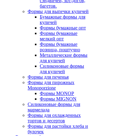
сэндвичей, хот-догов,
багетов.
Формы для выпечки куличей
Бумажные формы для
куличей
Формы бумажные опт
Формы бумажные
мелкий опт
Формы бумажные
розница, поштучно
Металлические формы
для куличей
Силиконовые формы
для куличей
Формы для печенья
Формы для пирожных
Monoporzione
Формы MONOP
Формы MIGNON
Силиконовые формы для
мармелада
Формы для oхлажденных
тортов и десертов
Формы для растойки хлеба и
булочек