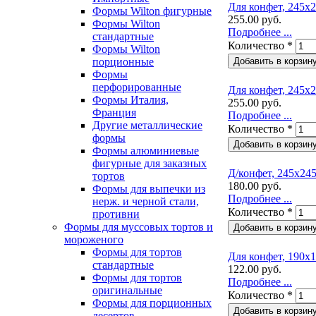
Для конфет, 245х2
Формы Wilton фигурные
255.00 руб.
Формы Wilton
Подробнее ...
стандартные
Количество
*
Формы Wilton
порционные
Формы
перфорированные
Для конфет, 245х2
Формы Италия,
255.00 руб.
Франция
Подробнее ...
Другие металлические
Количество
*
формы
Формы алюминиевые
фигурные для заказных
Д/конфет, 245х245
тортов
180.00 руб.
Формы для выпечки из
Подробнее ...
нерж. и черной стали,
Количество
*
противни
Формы для муссовых тортов и
мороженого
Формы для тортов
Для конфет, 190х1
стандартные
122.00 руб.
Формы для тортов
Подробнее ...
оригинальные
Количество
*
Формы для порционных
десертов