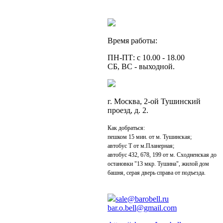
Время работы:
ПН-ПТ: с 10.00 - 18.00
СБ, ВС - выходной.
г. Москва, 2-ой Тушинский
проезд, д. 2.
Как добраться:
пешком 15 мин. от м. Тушинская;
автобус Т от м.Планерная;
автобус 432, 678, 199 от м. Сходненская до
остановки "13 мкр. Тушина", жилой дом
башня, серая дверь справа от подъезда.
sale@barobell.ru
bar.o.bell@gmail.com