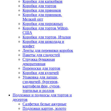
Коробки для капкейков
Коробки для тортов
Коробки для пряников
Коробки для пряников.
Мелкий опт
Коробки для пирожных
Коробки для тортов Wilton,
США
Коробки для тортов, Италия
Коробки для шоколада и
конфет
Ленты для перевязки коробок
Пакеты для сладостей
Стружка бумажная
декоративная
Переноски для тортов
Коробки для куличей
Упаковка для лапши,
сэндвичей, бургеров,
картофеля фри, супов,
тортильи и роллов
Подложки и подносы для тортов и
десертов
Салфетки белые ажурные
Подложки картон, золото