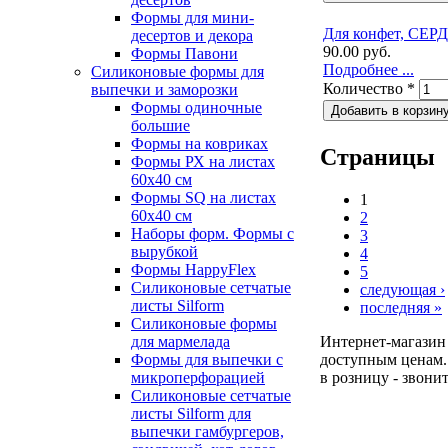
Формы для мини-
Для конфет, СЕРД
десертов и декора
90.00 руб.
Формы Павони
Подробнее ...
Силиконовые формы для
Количество
*
выпечки и заморозки
Формы одиночные
большие
Формы на ковриках
Страницы
Формы РХ на листах
60х40 см
Формы SQ на листах
1
60х40 см
2
Наборы форм. Формы с
3
вырубкой
4
Формы HappyFlex
5
Силиконовые сетчатые
следующая ›
листы Silform
последняя »
Силиконовые формы
для мармелада
Интернет-магазин 
Формы для выпечки с
доступным ценам. 
микроперфорацией
в розницу - звони
Силиконовые сетчатые
листы Silform для
выпечки гамбургеров,