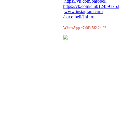
https://vk.com/barobell
https://vk.com/club124591753
www.instagram.com
/bar.o.bell/?hl=ru
WhatsApp
+7 963 782-24-92