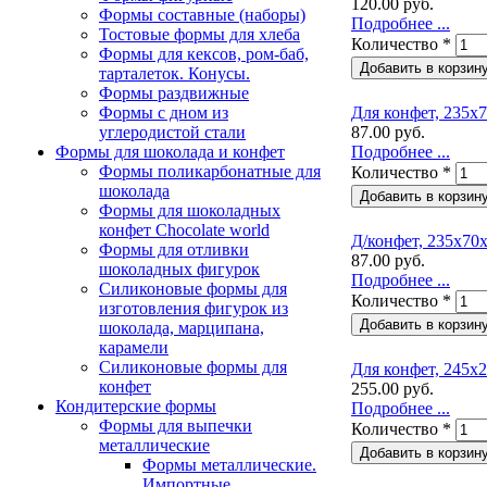
120.00 руб.
Формы составные (наборы)
Подробнее ...
Тостовые формы для хлеба
Количество
*
Формы для кексов, ром-баб,
тарталеток. Конусы.
Формы раздвижные
Формы с дном из
Для конфет, 235х7
углеродистой стали
87.00 руб.
Формы для шоколада и конфет
Подробнее ...
Формы поликарбонатные для
Количество
*
шоколада
Формы для шоколадных
конфет Сhocolate world
Д/конфет, 235х70х
Формы для отливки
87.00 руб.
шоколадных фигурок
Подробнее ...
Силиконовые формы для
Количество
*
изготовления фигурок из
шоколада, марципана,
карамели
Силиконовые формы для
Для конфет, 245х2
конфет
255.00 руб.
Кондитерские формы
Подробнее ...
Формы для выпечки
Количество
*
металлические
Формы металлические.
Импортные