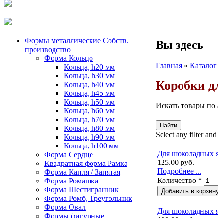
Формы металлические Собств.
Вы здесь
производство
Форма Кольцо
Главная
»
Каталог
Кольца, h20 мм
Кольца, h30 мм
Коробки д
Кольца, h40 мм
Кольца, h45 мм
Кольца, h50 мм
Искать товары по 
Кольца, h60 мм
Кольца, h70 мм
Кольца, h80 мм
Select any filter and
Кольца, h90 мм
Кольца, h100 мм
Для шоколадных я
Форма Сердце
125.00 руб.
Квадратная форма Рамка
Подробнее ...
Форма Капля / Запятая
Количество
*
Форма Ромашка
Форма Шестигранник
Форма Ромб, Треугольник
Форма Овал
Для шоколадных я
Формы фигурные