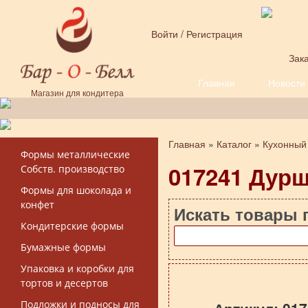
Перейти к основному содержанию
Войти
/
Регистрация
Зака
Главная
Новости
Форма поиска
Магазин для кондитера
Главная
»
Каталог
»
Кухонный
Вы здесь
Формы металлические
017241 Дурш
Собств. производство
Формы для шоколада и
конфет
Искать товары 
Кондитерские формы
Бумажные формы
Упаковка и коробки для
тортов и десертов
Подложки и подносы для