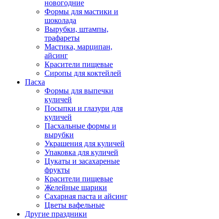
новогодние
Формы для мастики и
шоколада
Вырубки, штампы,
трафареты
Мастика, марципан,
айсинг
Красители пищевые
Сиропы для коктейлей
Пасха
Формы для выпечки
куличей
Посыпки и глазури для
куличей
Пасхальные формы и
вырубки
Украшения для куличей
Упаковка для куличей
Цукаты и засахареные
фрукты
Красители пищевые
Желейные шарики
Сахарная паста и айсинг
Цветы вафельные
Другие праздники