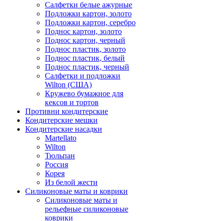
Салфетки белые ажурные
Подложки картон, золото
Подложки картон, серебро
Поднос картон, золото
Поднос картон, черный
Поднос пластик, золото
Поднос пластик, белый
Поднос пластик, черный
Салфетки и подложки
Wilton (США)
Кружево бумажное для
кексов и тортов
Противни кондитерские
Кондитерские мешки
Кондитерские насадки
Martellato
Wilton
Тюльпан
Россия
Корея
Из белой жести
Силиконовые маты и коврики
Силиконовые маты и
рельефные силиконовые
коврики