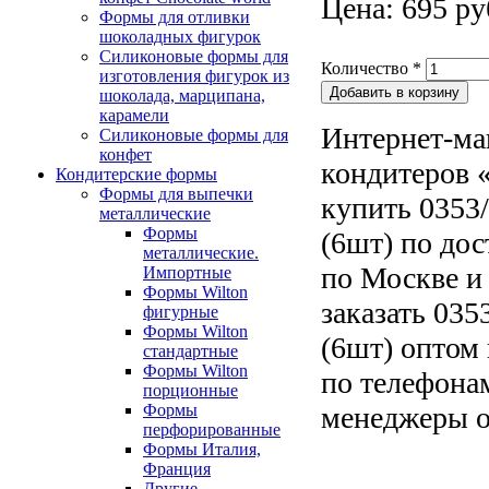
Цена: 695 ру
Формы для отливки
шоколадных фигурок
Силиконовые формы для
Количество
*
изготовления фигурок из
шоколада, марципана,
карамели
Интернет-ма
Силиконовые формы для
конфет
кондитеров «
Кондитерские формы
Формы для выпечки
купить 0353
металлические
Формы
(6шт) по до
металлические.
по Москве и
Импортные
Формы Wilton
заказать 03
фигурные
Формы Wilton
(6шт) оптом 
стандартные
Формы Wilton
по телефонам
порционные
Формы
менеджеры о
перфорированные
Формы Италия,
Франция
Другие