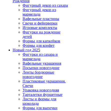
Рождения
Фигурный декор из сахара
Фигурный декор из
мармелада
Вафельные пластины
Свечи и фейерверки
Игровые комплекты
Фигурки на рождение
детей
Формы для капкейков
Формы для конфет
Новый год 202
5
Фигурки из сахара и
мармелада
Вафельные украшения
Посыпки новогодние
Ленты бордюрные
новогодние
Пластиковые украшения.
Свечи
Упаковка новогодняя
Тарталетки фуршетные
Листы и формы для
шоколада
Формы для выпечки