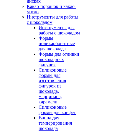
дисках
Какао-порошок и какао-
масло
Инструменты для работы
с шоколадом
Инструменты для
работы с шоколадом
Формы
поликарбонатные
для шоколада
Формы для отливки
шоколадных
фигурок
Силиконовые
формы для
изготовления
фигурок из
шоколада,
марципана,
карамели
Силиконовые
формы для конфет
Ванна для
темперирования
шоколада