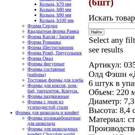
(6шт)
Кольца, h70 мм
Кольца, h80 мм
Кольца, h90 мм
Искать това
Кольца, h100 мм
Форма Сердце
Квадратная форма Рамка
Форма Капля / Запятая
Select any fil
Форма Ромашка
Форма Шестигранник
see results
Форма Ромб, Треугольник
Форма Овал
Артикул:
03
Формы фигурные
Формы составные
Олд Фэшн «
(наборы)
Тостовые формы для хлеба
6 штук в упа
Формы для кексов, ром-
Объем: 220 
баб, тарталеток. Конусы.
Формы раздвижные
Диаметр: 7,3
Формы с дном из
углеродистой стали
Высота: 8,4 
Формы для шоколада и конфет
Материал: ст
Формы поликарбонатные
для шоколада
Производство
Формы для шоколадных
конфет Сhocolate world