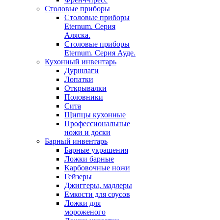
Столовые приборы
Столовые приборы
Eternum. Серия
Аляска.
Столовые приборы
Eternum. Серия Ауде.
Кухонный инвентарь
Дуршлаги
Лопатки
Открывалки
Половники
Сита
Щипцы кухонные
Профессиональные
ножи и доски
Барный инвентарь
Барные украшения
Ложки барные
Карбовочные ножи
Гейзеры
Джиггеры, мадлеры
Емкости для соусов
Ложки для
мороженого