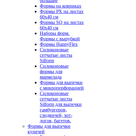
большие
Формы на ковриках
Формы РХ на листах
60х40 см
Формы SQ на листах
60х40 см
Наборы форм.
Формы с вырубкой
Формы HappyFlex
Силиконовые
сетчатые листы
Silform
Силиконовые
формы для
мармелада
Формы для выпечки
с микроперфорацией
Силиконовые
сетчатые листы
Silform для выпечки
гамбургеров,
сэндвичей, хот-
догов, багетов.
Формы для выпечки
куличей