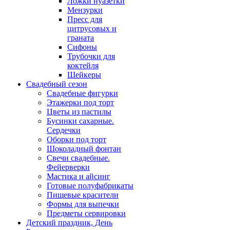
Ложки нуазетки
Мензурки
Пресс для
цитрусовых и
граната
Сифоны
Трубочки для
коктейля
Шейкеры
Свадебный сезон
Свадебные фигурки
Этажерки под торт
Цветы из пастилы
Бусинки сахарные.
Сердечки
Оборки под торт
Шоколадный фонтан
Свечи свадебные.
Фейерверки
Мастика и айсинг
Готовые полуфабрикаты
Пищевые красители
Формы для выпечки
Предметы сервировки
Детский праздник, День