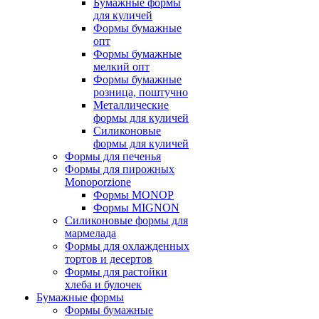
Бумажные формы
для куличей
Формы бумажные
опт
Формы бумажные
мелкий опт
Формы бумажные
розница, поштучно
Металлические
формы для куличей
Силиконовые
формы для куличей
Формы для печенья
Формы для пирожных
Monoporzione
Формы MONOP
Формы MIGNON
Силиконовые формы для
мармелада
Формы для oхлажденных
тортов и десертов
Формы для растойки
хлеба и булочек
Бумажные формы
Формы бумажные