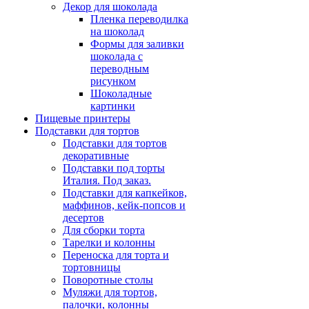
Декор для шоколада
Пленка переводилка
на шоколад
Формы для заливки
шоколада с
переводным
рисунком
Шоколадные
картинки
Пищевые принтеры
Подставки для тортов
Подставки для тортов
декоративные
Подставки под торты
Италия. Под заказ.
Подставки для капкейков,
маффинов, кейк-попсов и
десертов
Для сборки торта
Тарелки и колонны
Переноска для торта и
тортовницы
Поворотные столы
Муляжи для тортов,
палочки, колонны