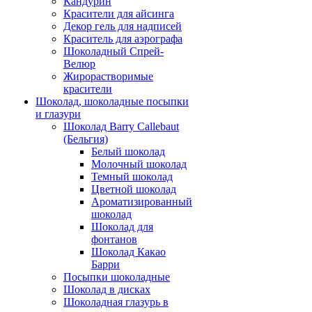
Кандурин
Красители для айсинга
Декор гель для надписей
Краситель для аэрографа
Шоколадный Спрей-
Велюр
Жирорастворимые
красители
Шоколад, шоколадные посыпки
и глазури
Шоколад Barry Callebaut
(Бельгия)
Белый шоколад
Молочный шоколад
Темный шоколад
Цветной шоколад
Ароматизированный
шоколад
Шоколад для
фонтанов
Шоколад Какао
Барри
Посыпки шоколадные
Шоколад в дисках
Шоколадная глазурь в