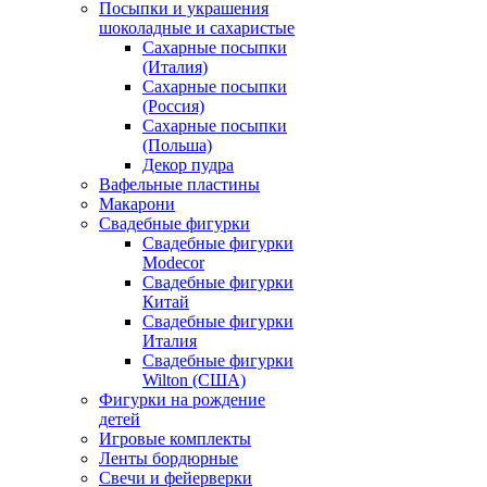
Посыпки и украшения
шоколадные и сахаристые
Сахарные посыпки
(Италия)
Сахарные посыпки
(Россия)
Сахарные посыпки
(Польша)
Декор пудра
Вафельные пластины
Макарони
Свадебные фигурки
Свадебные фигурки
Modecor
Свадебные фигурки
Китай
Свадебные фигурки
Италия
Свадебные фигурки
Wilton (США)
Фигурки на рождение
детей
Игровые комплекты
Ленты бордюрные
Свечи и фейерверки