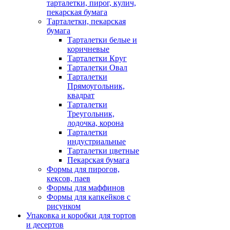
тарталетки, пирог, кулич,
пекарская бумага
Тарталетки, пекарская
бумага
Тарталетки белые и
коричневые
Тарталетки Круг
Тарталетки Овал
Тарталетки
Прямоугольник,
квадрат
Тарталетки
Треугольник,
лодочка, корона
Тарталетки
индустриальные
Тарталетки цветные
Пекарская бумага
Формы для пирогов,
кексов, паев
Формы для маффинов
Формы для капкейков с
рисунком
Упаковка и коробки для тортов
и десертов