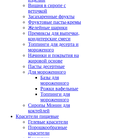
Вишня в сиропе с
веточкой
Засахаренные фрукты
Фруктовые пасты-кремы
Желейные шарики
Премиксы для выпечки,
кондитерские смеси
Топпинги для десерта и
мороженого
Начинки и покрытия на
жировой основе
Пасты десертные
Для мороженного
Базы для
мороженного
Рожки вафельные
Топпинги для
мороженного
Сиропы Монин для
коктейлей
Красители пищевые
Гелевые красители
Порошкообразные
красители