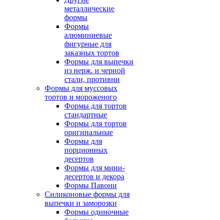
металлические
формы
Формы
алюминиевые
фигурные для
заказных тортов
Формы для выпечки
из нерж. и черной
стали, противни
Формы для муссовых
тортов и мороженого
Формы для тортов
стандартные
Формы для тортов
оригинальные
Формы для
порционных
десертов
Формы для мини-
десертов и декора
Формы Павони
Силиконовые формы для
выпечки и заморозки
Формы одиночные