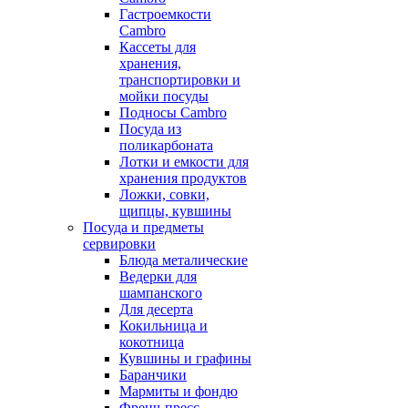
Гастроемкости
Cambro
Кассеты для
хранения,
транспортировки и
мойки посуды
Подносы Cambro
Посуда из
поликарбоната
Лотки и емкости для
хранения продуктов
Ложки, совки,
щипцы, кувшины
Посуда и предметы
сервировки
Блюда металические
Ведерки для
шампанского
Для десерта
Кокильница и
кокотница
Кувшины и графины
Баранчики
Мармиты и фондю
Френч-пресс