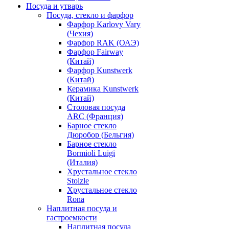
Посуда и утварь
Посуда, стекло и фарфор
Фарфор Karlovy Vary
(Чехия)
Фарфор RAK (ОАЭ)
Фарфор Fairway
(Китай)
Фарфор Kunstwerk
(Китай)
Керамика Kunstwerk
(Китай)
Столовая посуда
ARC (Франция)
Барное стекло
Дюробор (Бельгия)
Барное стекло
Bormioli Luigi
(Италия)
Хрустальное стекло
Stolzle
Хрустальное стекло
Rona
Наплитная посуда и
гастроемкости
Наплитная посуда