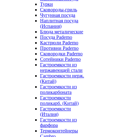
Турки
Сковороды-гриль
Чугунная посуда
Наплитная посуда
(Испания)
Блюда металические
Посуда Paderno
Кастрюли Paderno
Противни Paderno
Сковородки Paderno
Сотейники Paderno
Гастроемкости из
нержавеющей стали
Гастроемкости нерж.
(Китай)
Гастроемкости из
поликарбоната
Гастроемкости
поликарб. (Китай)
Гастроемкости
(Италия)
Гастроемкости из
фарфора
Термоконтейнеры
Cambro