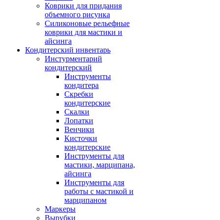
Коврики для придания
объемного рисунка
Силиконовые рельефные
коврики для мастики и
айсинга
Кондитерский инвентарь
Инстурментарий
кондитерский
Инструменты
кондитера
Скребки
кондитерские
Скалки
Лопатки
Венчики
Кисточки
кондитерские
Инструменты для
мастики, марципана,
айсинга
Инструменты для
работы с мастикой и
марципаном
Маркеры
Вырубки