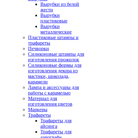
Вырубки из белой
жести
Вырубки
пластиковые
Вырубки
металлические
Пластиковые штампы и
трафареты
Печворки
Силиконовые штампы для
изготовления прожилок
Силиконовые формы для
изготовления декора из
мастики, шоколада,
карамели
Лампа и аксессуары для
работы с карамелью
Материал для
изготовления цветов
Маркеры
Трафареты
Трафареты для
айсинга
Трафареты для
аэрографа