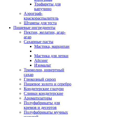
Трафареты для
капучино
Аэрограф-
краскораспылитель
Штампы для теста
Пищевые ингредиенты
Пектин, желатин, агар-
агар
Сахарные пасты
Мастика, марципан
Мастика для лепки
Айсинг
Изомальт
Тримолин, инвертный
сахар
Глюкозный сироп
Пищевое золото и серебро
Кондитерские глазури
Сливки кондитерские
Ароматизаторы
Полуфабрикаты для
кремов и десертов
Полуфабрикаты мучных
изделий