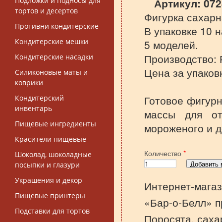
Подложки и подносы для
Артикул:
072
тортов и десертов
Фигурка сахарн
Противни кондитерские
В упаковке 10 
Кондитерские мешки
5 моделей.
Производство: 
Кондитерские насадки
Цена за упаков
Силиконовые маты и
коврики
Готовое фигур
Кондитерский
инвентарь
массы для от
Пищевые ингредиенты
мороженого и д
Красители пищевые
Количество
*
Шоколад, шоколадные
посыпки и глазури
Украшения и декор
Интернет-магаз
Пищевые принтеры
«Бар-о-Белл» п
Подставки для тортов
Поросята, сахар