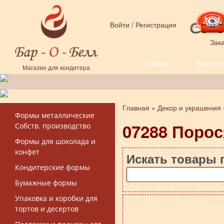
Перейти к основному содержанию
Войти
/
Регистрация
Зака
Главная
Новости
Форма поиска
Магазин для кондитера
Главная
»
Декор и украшения
Вы здесь
Формы металлические
07288 Порося
Собств. производство
Формы для шоколада и
конфет
Искать товары 
Кондитерские формы
Бумажные формы
Упаковка и коробки для
тортов и десертов