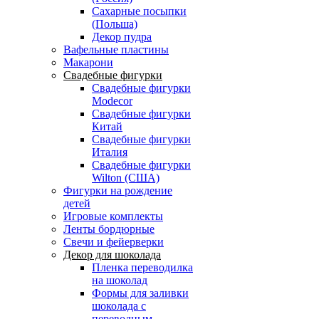
Сахарные посыпки
(Польша)
Декор пудра
Вафельные пластины
Макарони
Свадебные фигурки
Свадебные фигурки
Modecor
Свадебные фигурки
Китай
Свадебные фигурки
Италия
Свадебные фигурки
Wilton (США)
Фигурки на рождение
детей
Игровые комплекты
Ленты бордюрные
Свечи и фейерверки
Декор для шоколада
Пленка переводилка
на шоколад
Формы для заливки
шоколада с
переводным