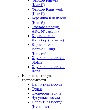
Фарфор Fairway
(Китай)
Фарфор Kunstwerk
(Китай)
Керамика Kunstwerk
(Китай)
Столовая посуда
ARC (Франция)
Барное стекло
Дюробор (Бельгия)
Барное стекло
Bormioli Luigi
(Италия)
Хрустальное стекло
Stolzle
Хрустальное стекло
Rona
Наплитная посуда и
гастроемкости
Наплитная посуда
Турки
Сковороды-гриль
Чугунная посуда
Наплитная посуда
(Испания)