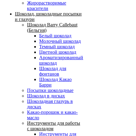
Жирорастворимые
красители
Шоколад, шоколадные посыпки
и глазури
Шоколад Barry Callebaut
(Бельгия)
Белый шоколад
Молочный шоколад
Темный шоколад
Цветной шоколад
Ароматизированный
шоколад
Шоколад для
фонтанов
Шоколад Какао
Барри
Посыпки шоколадные
Шоколад в дисках
Шоколадная глазурь в
дисках
Какао-порошок и какао-
масло
Инструменты для работы
с шоколадом
Инструменты для