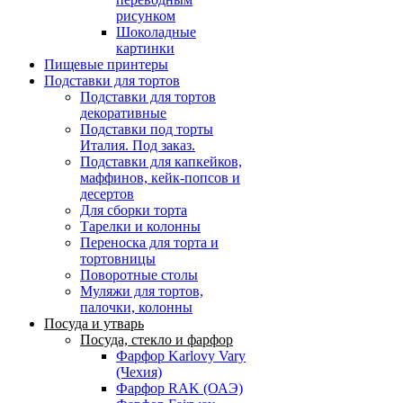
рисунком
Шоколадные
картинки
Пищевые принтеры
Подставки для тортов
Подставки для тортов
декоративные
Подставки под торты
Италия. Под заказ.
Подставки для капкейков,
маффинов, кейк-попсов и
десертов
Для сборки торта
Тарелки и колонны
Переноска для торта и
тортовницы
Поворотные столы
Муляжи для тортов,
палочки, колонны
Посуда и утварь
Посуда, стекло и фарфор
Фарфор Karlovy Vary
(Чехия)
Фарфор RAK (ОАЭ)