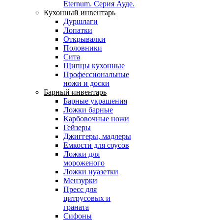
Eternum. Серия Ауде.
Кухонный инвентарь
Дуршлаги
Лопатки
Открывалки
Половники
Сита
Щипцы кухонные
Профессиональные
ножи и доски
Барный инвентарь
Барные украшения
Ложки барные
Карбовочные ножи
Гейзеры
Джиггеры, мадлеры
Емкости для соусов
Ложки для
мороженого
Ложки нуазетки
Мензурки
Пресс для
цитрусовых и
граната
Сифоны