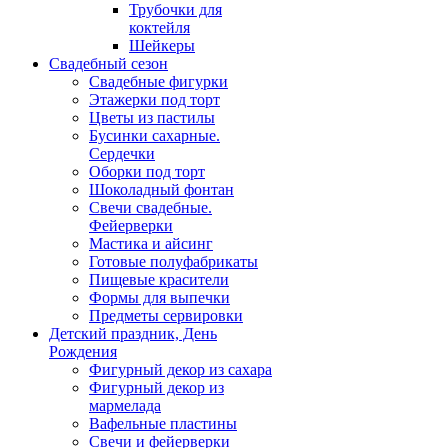
Трубочки для
коктейля
Шейкеры
Свадебный сезон
Свадебные фигурки
Этажерки под торт
Цветы из пастилы
Бусинки сахарные.
Сердечки
Оборки под торт
Шоколадный фонтан
Свечи свадебные.
Фейерверки
Мастика и айсинг
Готовые полуфабрикаты
Пищевые красители
Формы для выпечки
Предметы сервировки
Детский праздник, День
Рождения
Фигурный декор из сахара
Фигурный декор из
мармелада
Вафельные пластины
Свечи и фейерверки