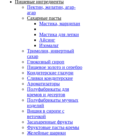
Пищевые ингредиенты
Пектин, желатин, агар-
агар
Сахарные пасты
Мастика, марципан
Мастика для лепки
Айсинг
Изомальт
Тримолин, инвертный
сахар
Глюкозный сироп
Пищевое золото и серебро
Кондитерские глазури
Сливки кондитерские
Ароматизаторы
Полуфабрикаты для
кремов и десертов
Полуфабрикаты мучных
изделий
Вишня в сиропе с
веточкой
Засахаренные фрукты
Фруктовые пасты-кремы
Желейные шарики