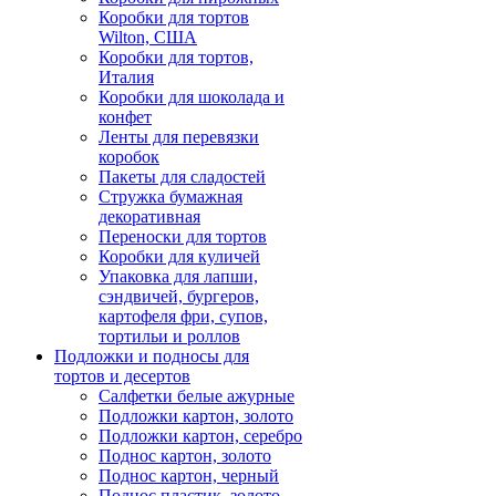
Коробки для тортов
Wilton, США
Коробки для тортов,
Италия
Коробки для шоколада и
конфет
Ленты для перевязки
коробок
Пакеты для сладостей
Стружка бумажная
декоративная
Переноски для тортов
Коробки для куличей
Упаковка для лапши,
сэндвичей, бургеров,
картофеля фри, супов,
тортильи и роллов
Подложки и подносы для
тортов и десертов
Салфетки белые ажурные
Подложки картон, золото
Подложки картон, серебро
Поднос картон, золото
Поднос картон, черный
Поднос пластик, золото