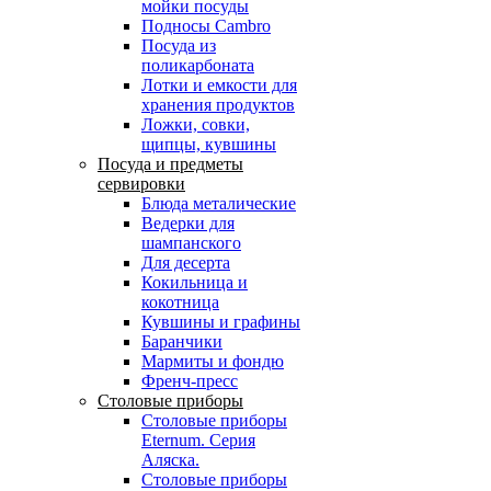
мойки посуды
Подносы Cambro
Посуда из
поликарбоната
Лотки и емкости для
хранения продуктов
Ложки, совки,
щипцы, кувшины
Посуда и предметы
сервировки
Блюда металические
Ведерки для
шампанского
Для десерта
Кокильница и
кокотница
Кувшины и графины
Баранчики
Мармиты и фондю
Френч-пресс
Столовые приборы
Столовые приборы
Eternum. Серия
Аляска.
Столовые приборы