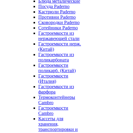
Блюда металические
Посуда Paderno
Кастрюли Paderno
Противни Paderno
Сковородки Paderno
Сотейники Paderno
Гастроемкости из
нержавеющей стали
Гастроемкости нерж.
(Китай)
Гастроемкости из
поликарбоната
Гастроемкости
поликарб. (Китай)
Гастроемкости
(Италия)
Гастроемкости из
фарфора
Термоконтейнеры
Cambro
Гастроемкости
Cambro
Кассеты для
хранения,
транспортировки и