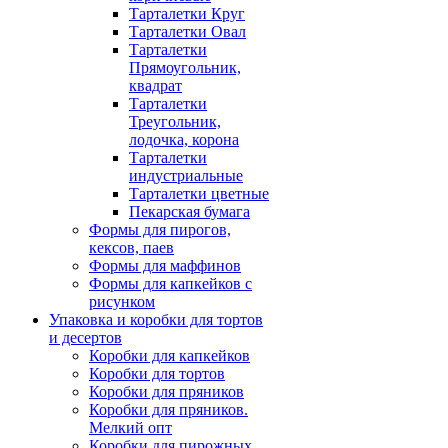
Тарталетки Круг
Тарталетки Овал
Тарталетки
Прямоугольник,
квадрат
Тарталетки
Треугольник,
лодочка, корона
Тарталетки
индустриальные
Тарталетки цветные
Пекарская бумага
Формы для пирогов,
кексов, паев
Формы для маффинов
Формы для капкейков с
рисунком
Упаковка и коробки для тортов
и десертов
Коробки для капкейков
Коробки для тортов
Коробки для пряников
Коробки для пряников.
Мелкий опт
Коробки для пирожных