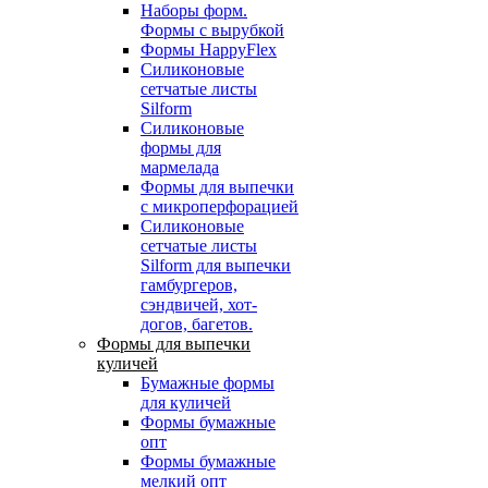
Наборы форм.
Формы с вырубкой
Формы HappyFlex
Силиконовые
сетчатые листы
Silform
Силиконовые
формы для
мармелада
Формы для выпечки
с микроперфорацией
Силиконовые
сетчатые листы
Silform для выпечки
гамбургеров,
сэндвичей, хот-
догов, багетов.
Формы для выпечки
куличей
Бумажные формы
для куличей
Формы бумажные
опт
Формы бумажные
мелкий опт