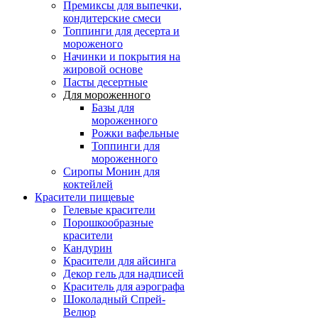
Премиксы для выпечки,
кондитерские смеси
Топпинги для десерта и
мороженого
Начинки и покрытия на
жировой основе
Пасты десертные
Для мороженного
Базы для
мороженного
Рожки вафельные
Топпинги для
мороженного
Сиропы Монин для
коктейлей
Красители пищевые
Гелевые красители
Порошкообразные
красители
Кандурин
Красители для айсинга
Декор гель для надписей
Краситель для аэрографа
Шоколадный Спрей-
Велюр