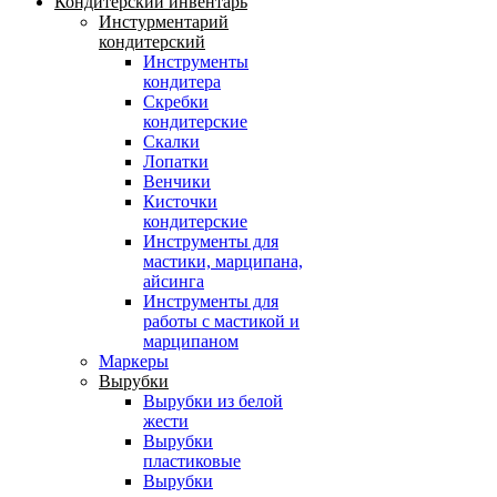
Кондитерский инвентарь
Инстурментарий
кондитерский
Инструменты
кондитера
Скребки
кондитерские
Скалки
Лопатки
Венчики
Кисточки
кондитерские
Инструменты для
мастики, марципана,
айсинга
Инструменты для
работы с мастикой и
марципаном
Маркеры
Вырубки
Вырубки из белой
жести
Вырубки
пластиковые
Вырубки