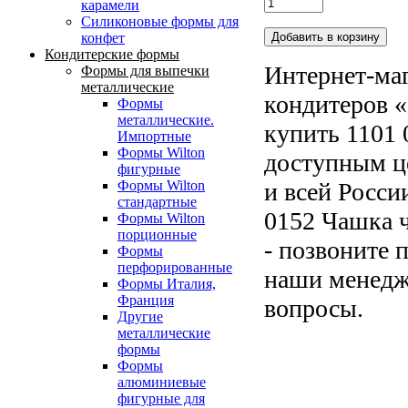
карамели
Силиконовые формы для
конфет
Кондитерские формы
Интернет-маг
Формы для выпечки
металлические
кондитеров «
Формы
металлические.
купить 1101 
Импортные
Формы Wilton
доступным ц
фигурные
и всей Росси
Формы Wilton
стандартные
0152 Чашка ч
Формы Wilton
порционные
- позвоните 
Формы
перфорированные
наши менедже
Формы Италия,
Франция
вопросы.
Другие
металлические
формы
Формы
алюминиевые
фигурные для