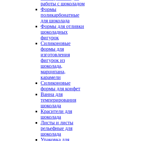
работы с шоколадом
Формы
поликарбонатные
для шоколада
Формы для отливки
шоколадных
фигурок
Силиконовые
формы для
изготовления
фигурок из
шоколада,
марципана,
карамели
Силиконовые
формы для конфет
Ванна для
темперирования
шоколада
Красители для
шоколада
Листы и листы
рельефные для
шоколада
Упаковка для