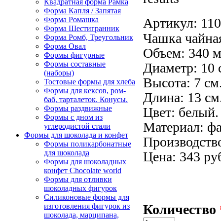
Квадратная форма Рамка
Форма Капля / Запятая
Артикул:
110
Форма Ромашка
Форма Шестигранник
Чашка чайна
Форма Ромб, Треугольник
Форма Овал
Объем: 340 м
Формы фигурные
Формы составные
Диаметр: 10 
(наборы)
Высота: 7 см
Тостовые формы для хлеба
Формы для кексов, ром-
Длина: 13 см
баб, тарталеток. Конусы.
Формы раздвижные
Цвет: белый.
Формы с дном из
Материал: ф
углеродистой стали
Формы для шоколада и конфет
Производств
Формы поликарбонатные
для шоколада
Цена: 343 ру
Формы для шоколадных
конфет Сhocolate world
Формы для отливки
шоколадных фигурок
Силиконовые формы для
Количество
изготовления фигурок из
шоколада, марципана,