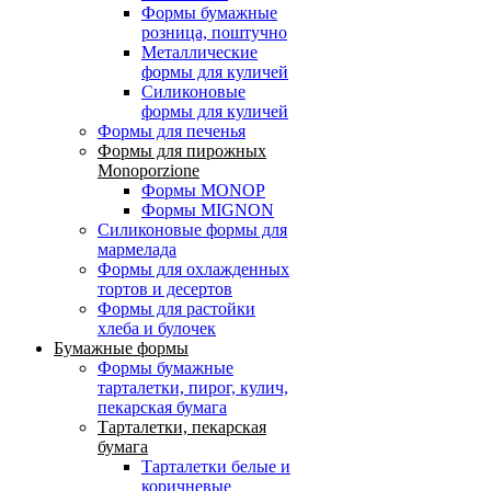
Формы бумажные
розница, поштучно
Металлические
формы для куличей
Силиконовые
формы для куличей
Формы для печенья
Формы для пирожных
Monoporzione
Формы MONOP
Формы MIGNON
Силиконовые формы для
мармелада
Формы для oхлажденных
тортов и десертов
Формы для растойки
хлеба и булочек
Бумажные формы
Формы бумажные
тарталетки, пирог, кулич,
пекарская бумага
Тарталетки, пекарская
бумага
Тарталетки белые и
коричневые