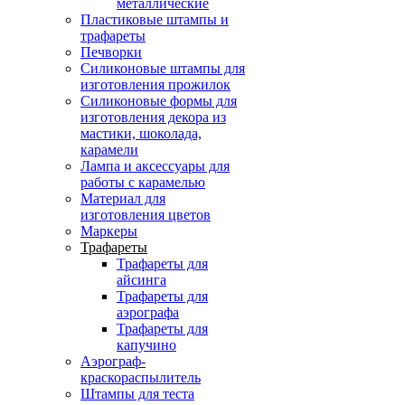
металлические
Пластиковые штампы и
трафареты
Печворки
Силиконовые штампы для
изготовления прожилок
Силиконовые формы для
изготовления декора из
мастики, шоколада,
карамели
Лампа и аксессуары для
работы с карамелью
Материал для
изготовления цветов
Маркеры
Трафареты
Трафареты для
айсинга
Трафареты для
аэрографа
Трафареты для
капучино
Аэрограф-
краскораспылитель
Штампы для теста