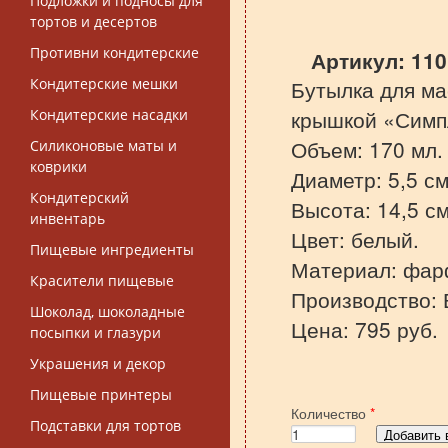
Подложки и подносы для
тортов и десертов
Противни кондитерские
Артикул:
110
Кондитерские мешки
Бутылка для ма
крышкой «Симп
Кондитерские насадки
Объем: 170 мл.
Силиконовые маты и
коврики
Диаметр: 5,5 см
Кондитерский
Высота: 14,5 см
инвентарь
Цвет: белый.
Пищевые ингредиенты
Материал: фар
Красители пищевые
Производство: 
Шоколад, шоколадные
Цена: 795 руб.
посыпки и глазури
Украшения и декор
Пищевые принтеры
Количество
*
Подставки для тортов