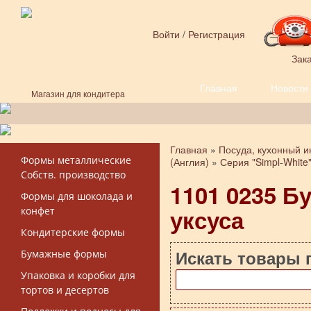
Перейти к основному содержанию
Войти
/
Регистрация
Зака
Главная
Новости
Форма поиска
Магазин для кондитера
Главная
»
Посуда, кухонный и
Вы здесь
Формы металлические
(Англия)
»
Серия "Simpl-White
Собств. производство
1101 0235 Б
Формы для шоколада и
уксуса
конфет
Кондитерские формы
Искать товары 
Бумажные формы
Упаковка и коробки для
тортов и десертов