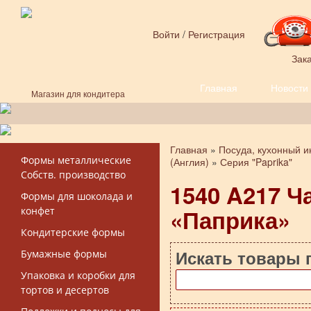
Перейти к основному содержанию
Войти
/
Регистрация
Зака
Главная
Новости
Форма поиска
Магазин для кондитера
Главная
»
Посуда, кухонный и
Вы здесь
Формы металлические
(Англия)
»
Серия "Paprika"
Собств. производство
1540 A217 Ч
Формы для шоколада и
«Паприка»
конфет
Кондитерские формы
Искать товары 
Бумажные формы
Упаковка и коробки для
тортов и десертов