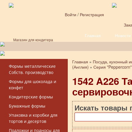
Перейти к основному содержанию
Войти
/
Регистрация
Зака
Главная
Новости
Форма поиска
Магазин для кондитера
Главная
»
Посуда, кухонный и
Вы здесь
Формы металлические
(Англия)
»
Серия "Peppercorn"
Собств. производство
1542 A226 Т
Формы для шоколада и
сервировоч
конфет
Кондитерские формы
Искать товары 
Бумажные формы
Упаковка и коробки для
тортов и десертов
Подложки и подносы для