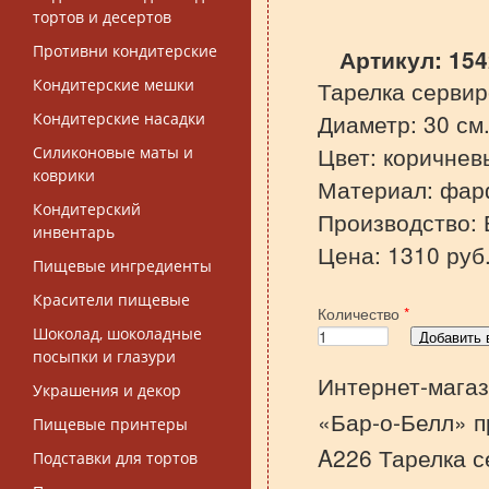
тортов и десертов
Противни кондитерские
Артикул:
154
Кондитерские мешки
Тарелка сервир
Диаметр: 30 см
Кондитерские насадки
Цвет: коричнев
Силиконовые маты и
коврики
Материал: фар
Кондитерский
Производство: 
инвентарь
Цена: 1310 руб
Пищевые ингредиенты
Красители пищевые
Количество
*
Шоколад, шоколадные
посыпки и глазури
Интернет-магаз
Украшения и декор
«Бар-о-Белл» п
Пищевые принтеры
A226 Тарелка с
Подставки для тортов