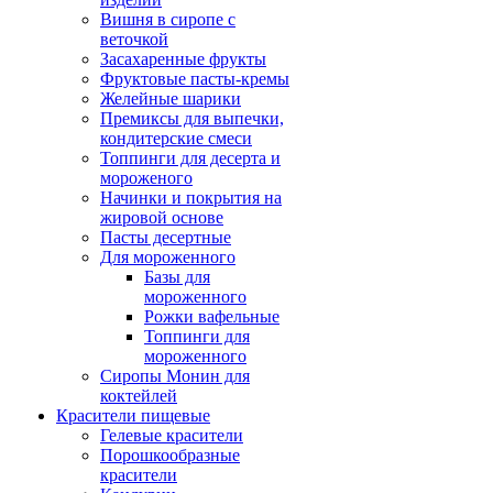
Вишня в сиропе с
веточкой
Засахаренные фрукты
Фруктовые пасты-кремы
Желейные шарики
Премиксы для выпечки,
кондитерские смеси
Топпинги для десерта и
мороженого
Начинки и покрытия на
жировой основе
Пасты десертные
Для мороженного
Базы для
мороженного
Рожки вафельные
Топпинги для
мороженного
Сиропы Монин для
коктейлей
Красители пищевые
Гелевые красители
Порошкообразные
красители