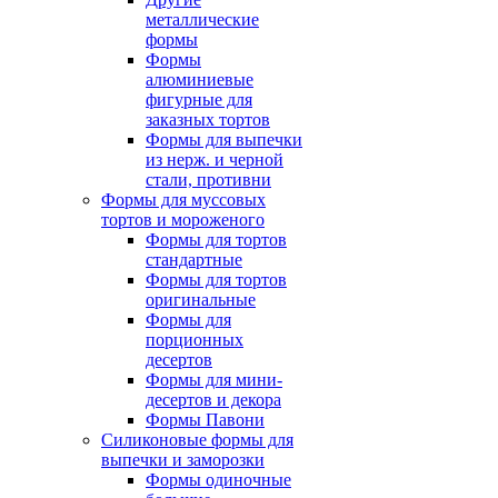
металлические
формы
Формы
алюминиевые
фигурные для
заказных тортов
Формы для выпечки
из нерж. и черной
стали, противни
Формы для муссовых
тортов и мороженого
Формы для тортов
стандартные
Формы для тортов
оригинальные
Формы для
порционных
десертов
Формы для мини-
десертов и декора
Формы Павони
Силиконовые формы для
выпечки и заморозки
Формы одиночные