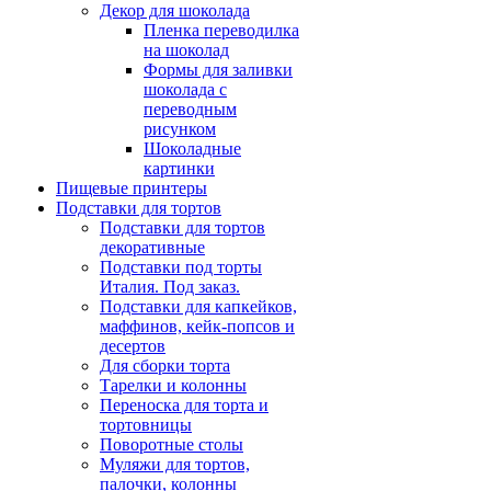
Декор для шоколада
Пленка переводилка
на шоколад
Формы для заливки
шоколада с
переводным
рисунком
Шоколадные
картинки
Пищевые принтеры
Подставки для тортов
Подставки для тортов
декоративные
Подставки под торты
Италия. Под заказ.
Подставки для капкейков,
маффинов, кейк-попсов и
десертов
Для сборки торта
Тарелки и колонны
Переноска для торта и
тортовницы
Поворотные столы
Муляжи для тортов,
палочки, колонны