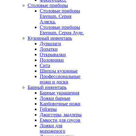
Столовые приборы
Столовые приборы
Eternum. Серия
Аляска.
Столовые приборы
Eternum. Серия Ауде.
Кухонный инвентарь
Дуршлаги
Лопатки
Открывалки
Половники
Сита
Щипцы кухонные
Профессиональные
ножи и доски
Барный инвентарь
Барные украшения
Ложки барные
Карбовочные ножи
Гейзеры
Джиггеры, мадлеры
Емкости для соусов
Ложки для
мороженого