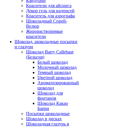
Кандурин
Красители для айсинга
Декор гель для надписей
Краситель для аэрографа
Шоколадный Спрей-
Велюр
Жирорастворимые
красители
Шоколад, шоколадные посыпки
и глазури
Шоколад Barry Callebaut
(Бельгия)
Белый шоколад
Молочный шоколад
Темный шоколад
Цветной шоколад
Ароматизированный
шоколад
Шоколад для
фонтанов
Шоколад Какао
Барри
Посыпки шоколадные
Шоколад в дисках
Шоколадная глазурь в