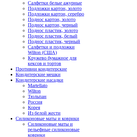
Салфетки белые ажурные
Подложки картон, золото
Подложки картон, серебро
Поднос картон, золото
Поднос картон, черный
Поднос пластик, золото
Поднос пластик, белый
Поднос пластик, черный
Салфетки и подложки
Wilton (США)
Кружево бумажное для
кексов и тортов
Противни кондитерские
Кондитерские мешки
Кондитерские насадки
Martellato
Wilton
Тюльпан
Россия
Корея
Из белой жести
Силиконовые маты и коврики
Силиконовые маты и
рельефные силиконовые
коврики