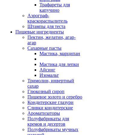
Трафареты для
капучино
Аэрограф-
краскораспылитель
Штампы для теста
Пищевые ингредиенты
Пектин, желатин, агар-
агар
Сахарные пасты
Мастика, марципан
Мастика для лепки
Айсинг
Изомальт
Тримолин, инвертный
сахар
Глюкозный сироп
Пищевое золото и серебро
Кондитерские глазури
Сливки кондитерские
Ароматизаторы
Полуфабрикаты для
кремов и десертов
Полуфабрикаты мучных
изделий