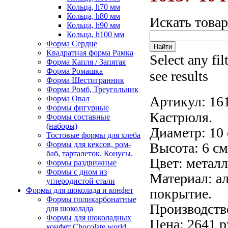
Кольца, h70 мм
Кольца, h80 мм
Искать това
Кольца, h90 мм
Кольца, h100 мм
Форма Сердце
Квадратная форма Рамка
Select any fil
Форма Капля / Запятая
Форма Ромашка
see results
Форма Шестигранник
Форма Ромб, Треугольник
Артикул:
16
Форма Овал
Формы фигурные
Кастрюля.
Формы составные
(наборы)
Диаметр: 10 
Тостовые формы для хлеба
Формы для кексов, ром-
Высота: 6 см
баб, тарталеток. Конусы.
Цвет: метал
Формы раздвижные
Формы с дном из
Материал: а
углеродистой стали
Формы для шоколада и конфет
покрытие.
Формы поликарбонатные
Производств
для шоколада
Формы для шоколадных
Цена: 2641 р
конфет Сhocolate world