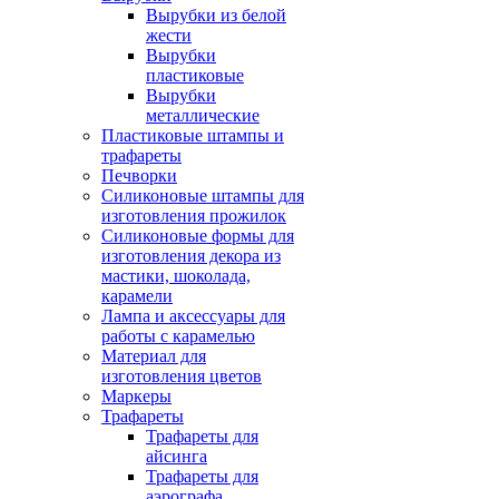
Вырубки из белой
жести
Вырубки
пластиковые
Вырубки
металлические
Пластиковые штампы и
трафареты
Печворки
Силиконовые штампы для
изготовления прожилок
Силиконовые формы для
изготовления декора из
мастики, шоколада,
карамели
Лампа и аксессуары для
работы с карамелью
Материал для
изготовления цветов
Маркеры
Трафареты
Трафареты для
айсинга
Трафареты для
аэрографа