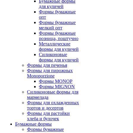
Бумажные формы
для куличей
Формы бумажные
опт
Формы бумажные
мелкий опт
Формы бумажные
розница, поштучно
Металлические
формы для куличей
Силиконовые
формы для куличей
Формы для печенья
Формы для пирожных
Monoporzione
Формы MONOP
Формы MIGNON
Силиконовые формы для
мармелада
Формы для oхлажденных
тортов и десертов
Формы для растойки
хлеба и булочек
Бумажные формы
Формы бумажные