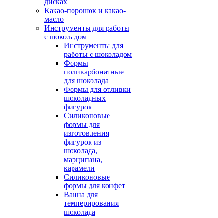
дисках
Какао-порошок и какао-
масло
Инструменты для работы
с шоколадом
Инструменты для
работы с шоколадом
Формы
поликарбонатные
для шоколада
Формы для отливки
шоколадных
фигурок
Силиконовые
формы для
изготовления
фигурок из
шоколада,
марципана,
карамели
Силиконовые
формы для конфет
Ванна для
темперирования
шоколада