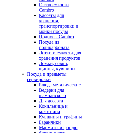
Гастроемкости
Cambro
Кассеты для
хранения,
транспортировки и
мойки посуды
Подносы Cambro
Посуда из
поликарбоната
Лотки и емкости для
хранения продуктов
Ложки, совки,
щипцы, кувшины
Посуда и предметы
сервировки
Блюда металические
Ведерки для
шампанского
Для десерта
Кокильница и
кокотница
Кувшины и графины
Баранчики
Мармиты и фондю
Френч-пресс