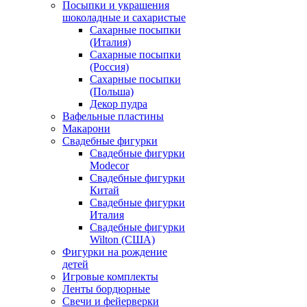
Посыпки и украшения
шоколадные и сахаристые
Сахарные посыпки
(Италия)
Сахарные посыпки
(Россия)
Сахарные посыпки
(Польша)
Декор пудра
Вафельные пластины
Макарони
Свадебные фигурки
Свадебные фигурки
Modecor
Свадебные фигурки
Китай
Свадебные фигурки
Италия
Свадебные фигурки
Wilton (США)
Фигурки на рождение
детей
Игровые комплекты
Ленты бордюрные
Свечи и фейерверки