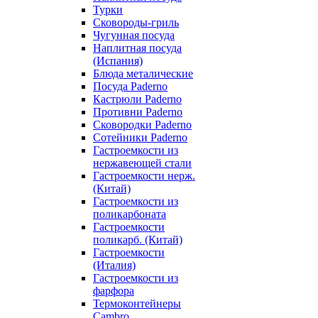
Турки
Сковороды-гриль
Чугунная посуда
Наплитная посуда
(Испания)
Блюда металические
Посуда Paderno
Кастрюли Paderno
Противни Paderno
Сковородки Paderno
Сотейники Paderno
Гастроемкости из
нержавеющей стали
Гастроемкости нерж.
(Китай)
Гастроемкости из
поликарбоната
Гастроемкости
поликарб. (Китай)
Гастроемкости
(Италия)
Гастроемкости из
фарфора
Термоконтейнеры
Cambro