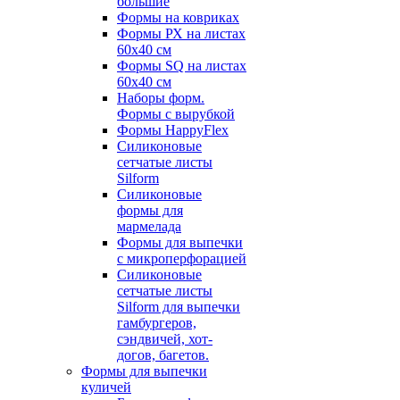
большие
Формы на ковриках
Формы РХ на листах
60х40 см
Формы SQ на листах
60х40 см
Наборы форм.
Формы с вырубкой
Формы HappyFlex
Силиконовые
сетчатые листы
Silform
Силиконовые
формы для
мармелада
Формы для выпечки
с микроперфорацией
Силиконовые
сетчатые листы
Silform для выпечки
гамбургеров,
сэндвичей, хот-
догов, багетов.
Формы для выпечки
куличей