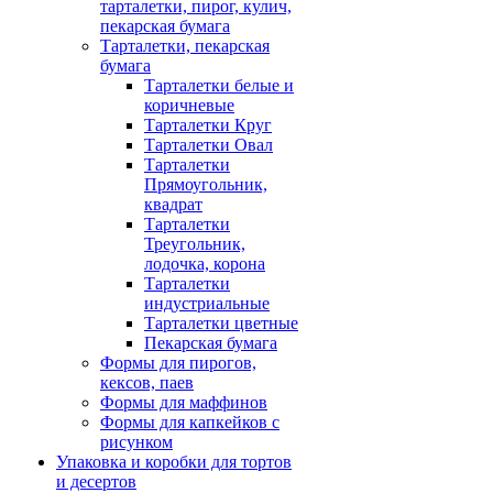
тарталетки, пирог, кулич,
пекарская бумага
Тарталетки, пекарская
бумага
Тарталетки белые и
коричневые
Тарталетки Круг
Тарталетки Овал
Тарталетки
Прямоугольник,
квадрат
Тарталетки
Треугольник,
лодочка, корона
Тарталетки
индустриальные
Тарталетки цветные
Пекарская бумага
Формы для пирогов,
кексов, паев
Формы для маффинов
Формы для капкейков с
рисунком
Упаковка и коробки для тортов
и десертов