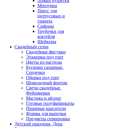
Ложки нуазетки
Мензурки
Пресс для
цитрусовых и
граната
Сифоны
Трубочки для
коктейля
Шейкеры
Свадебный сезон
Свадебные фигурки
Этажерки под торт
Цветы из пастилы
Бусинки сахарные.
Сердечки
Оборки под торт
Шоколадный фонтан
Свечи свадебные.
Фейерверки
Мастика и айсинг
Готовые полуфабрикаты
Пищевые красители
Формы для выпечки
Предметы сервировки
Детский праздник, День