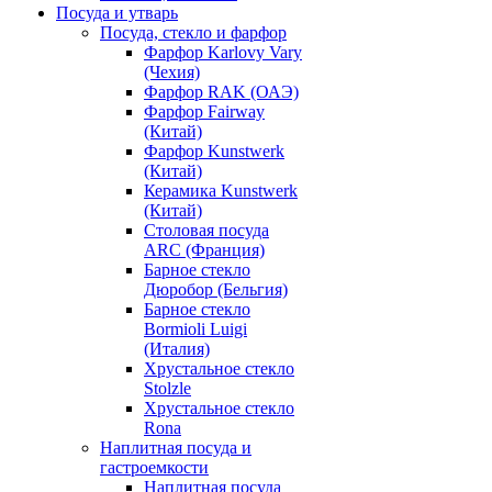
Посуда и утварь
Посуда, стекло и фарфор
Фарфор Karlovy Vary
(Чехия)
Фарфор RAK (ОАЭ)
Фарфор Fairway
(Китай)
Фарфор Kunstwerk
(Китай)
Керамика Kunstwerk
(Китай)
Столовая посуда
ARC (Франция)
Барное стекло
Дюробор (Бельгия)
Барное стекло
Bormioli Luigi
(Италия)
Хрустальное стекло
Stolzle
Хрустальное стекло
Rona
Наплитная посуда и
гастроемкости
Наплитная посуда