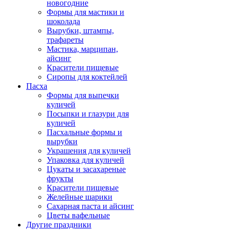
новогодние
Формы для мастики и
шоколада
Вырубки, штампы,
трафареты
Мастика, марципан,
айсинг
Красители пищевые
Сиропы для коктейлей
Пасха
Формы для выпечки
куличей
Посыпки и глазури для
куличей
Пасхальные формы и
вырубки
Украшения для куличей
Упаковка для куличей
Цукаты и засахареные
фрукты
Красители пищевые
Желейные шарики
Сахарная паста и айсинг
Цветы вафельные
Другие праздники