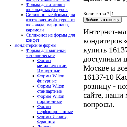
Формы для отливки
шоколадных фигурок
Количество
*
Силиконовые формы для
изготовления фигурок из
шоколада, марципана,
Интернет-ма
карамели
Силиконовые формы для
кондитеров «
конфет
Кондитерские формы
купить 16137
Формы для выпечки
металлические
доступным ц
Формы
металлические.
Москве и все
Импортные
16137-10 Кас
Формы Wilton
фигурные
розницу - по
Формы Wilton
стандартные
сайте, наши 
Формы Wilton
порционные
вопросы.
Формы
перфорированные
Формы Италия,
Франция
Другие