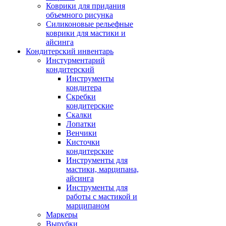
Коврики для придания
объемного рисунка
Силиконовые рельефные
коврики для мастики и
айсинга
Кондитерский инвентарь
Инстурментарий
кондитерский
Инструменты
кондитера
Скребки
кондитерские
Скалки
Лопатки
Венчики
Кисточки
кондитерские
Инструменты для
мастики, марципана,
айсинга
Инструменты для
работы с мастикой и
марципаном
Маркеры
Вырубки