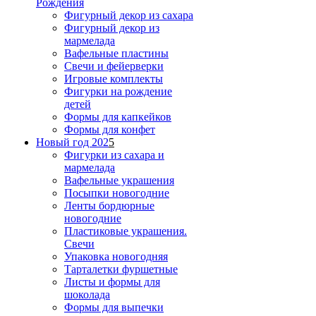
Рождения
Фигурный декор из сахара
Фигурный декор из
мармелада
Вафельные пластины
Свечи и фейерверки
Игровые комплекты
Фигурки на рождение
детей
Формы для капкейков
Формы для конфет
Новый год 202
5
Фигурки из сахара и
мармелада
Вафельные украшения
Посыпки новогодние
Ленты бордюрные
новогодние
Пластиковые украшения.
Свечи
Упаковка новогодняя
Тарталетки фуршетные
Листы и формы для
шоколада
Формы для выпечки