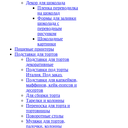
Декор для шоколада
Пленка переводилка
на шоколад
Формы для заливки
шоколада с
переводным
рисунком
Шоколадные
картинки
Пищевые принтеры
Подставки для тортов
Подставки для тортов
декоративные
Подставки под торты
Италия. Под заказ.
Подставки для капкейков,
маффинов, кейк-попсов и
десертов
Для сборки торта
Тарелки и колонны
Переноска для торта и
тортовницы
Поворотные столы
Муляжи для тортов,
палочки, колонны