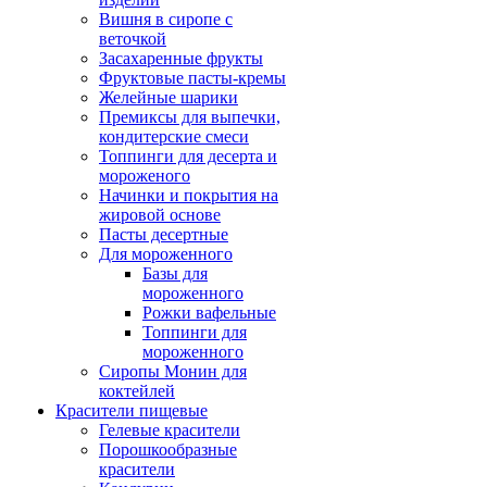
Вишня в сиропе с
веточкой
Засахаренные фрукты
Фруктовые пасты-кремы
Желейные шарики
Премиксы для выпечки,
кондитерские смеси
Топпинги для десерта и
мороженого
Начинки и покрытия на
жировой основе
Пасты десертные
Для мороженного
Базы для
мороженного
Рожки вафельные
Топпинги для
мороженного
Сиропы Монин для
коктейлей
Красители пищевые
Гелевые красители
Порошкообразные
красители