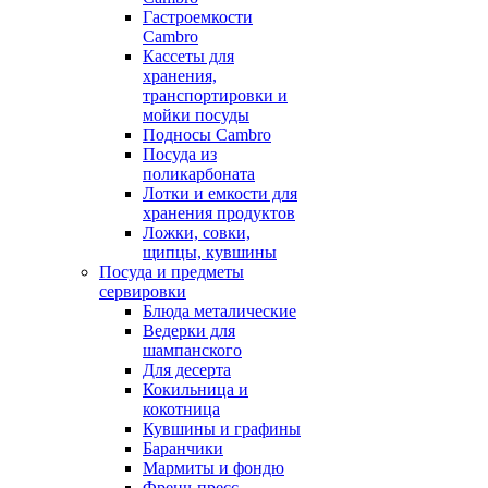
Гастроемкости
Cambro
Кассеты для
хранения,
транспортировки и
мойки посуды
Подносы Cambro
Посуда из
поликарбоната
Лотки и емкости для
хранения продуктов
Ложки, совки,
щипцы, кувшины
Посуда и предметы
сервировки
Блюда металические
Ведерки для
шампанского
Для десерта
Кокильница и
кокотница
Кувшины и графины
Баранчики
Мармиты и фондю
Френч-пресс