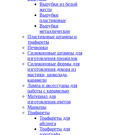
Вырубки из белой
жести
Вырубки
пластиковые
Вырубки
металлические
Пластиковые штампы и
трафареты
Печворки
Силиконовые штампы для
изготовления прожилок
Силиконовые формы для
изготовления декора из
мастики, шоколада,
карамели
Лампа и аксессуары для
работы с карамелью
Материал для
изготовления цветов
Маркеры
Трафареты
Трафареты для
айсинга
Трафареты для
аэрографа