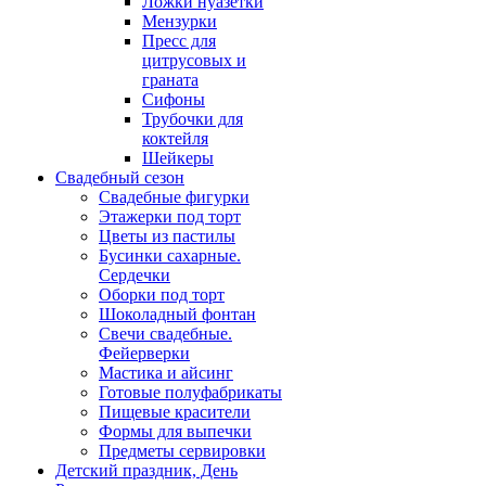
Ложки нуазетки
Мензурки
Пресс для
цитрусовых и
граната
Сифоны
Трубочки для
коктейля
Шейкеры
Свадебный сезон
Свадебные фигурки
Этажерки под торт
Цветы из пастилы
Бусинки сахарные.
Сердечки
Оборки под торт
Шоколадный фонтан
Свечи свадебные.
Фейерверки
Мастика и айсинг
Готовые полуфабрикаты
Пищевые красители
Формы для выпечки
Предметы сервировки
Детский праздник, День