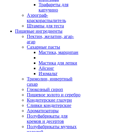
Трафареты для
капучино
Аэрограф-
краскораспылитель
Штампы для теста
Пищевые ингредиенты
Пектин, желатин, агар-
агар
Сахарные пасты
Мастика, марципан
Мастика для лепки
Айсинг
Изомальт
Тримолин, инвертный
сахар
Глюкозный сироп
Пищевое золото и серебро
Кондитерские глазури
Сливки кондитерские
Ароматизаторы
Полуфабрикаты для
кремов и десертов
Полуфабрикаты мучных
изделий