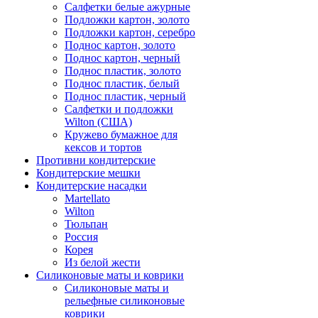
Салфетки белые ажурные
Подложки картон, золото
Подложки картон, серебро
Поднос картон, золото
Поднос картон, черный
Поднос пластик, золото
Поднос пластик, белый
Поднос пластик, черный
Салфетки и подложки
Wilton (США)
Кружево бумажное для
кексов и тортов
Противни кондитерские
Кондитерские мешки
Кондитерские насадки
Martellato
Wilton
Тюльпан
Россия
Корея
Из белой жести
Силиконовые маты и коврики
Силиконовые маты и
рельефные силиконовые
коврики