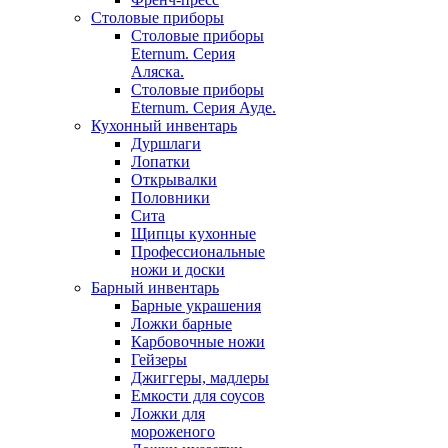
Столовые приборы
Столовые приборы
Eternum. Серия
Аляска.
Столовые приборы
Eternum. Серия Ауде.
Кухонный инвентарь
Дуршлаги
Лопатки
Открывалки
Половники
Сита
Щипцы кухонные
Профессиональные
ножи и доски
Барный инвентарь
Барные украшения
Ложки барные
Карбовочные ножи
Гейзеры
Джиггеры, мадлеры
Емкости для соусов
Ложки для
мороженого