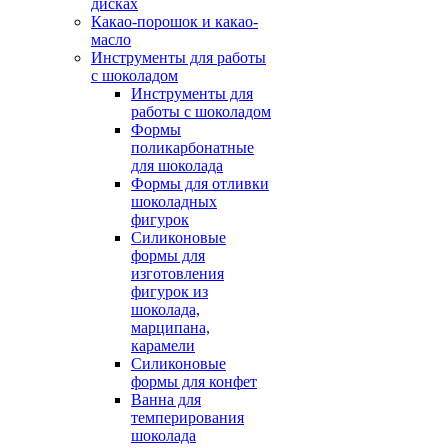
дисках
Какао-порошок и какао-
масло
Инструменты для работы
с шоколадом
Инструменты для
работы с шоколадом
Формы
поликарбонатные
для шоколада
Формы для отливки
шоколадных
фигурок
Силиконовые
формы для
изготовления
фигурок из
шоколада,
марципана,
карамели
Силиконовые
формы для конфет
Ванна для
темперирования
шоколада