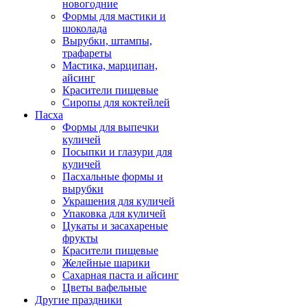
новогодние
Формы для мастики и
шоколада
Вырубки, штампы,
трафареты
Мастика, марципан,
айсинг
Красители пищевые
Сиропы для коктейлей
Пасха
Формы для выпечки
куличей
Посыпки и глазури для
куличей
Пасхальные формы и
вырубки
Украшения для куличей
Упаковка для куличей
Цукаты и засахареные
фрукты
Красители пищевые
Желейные шарики
Сахарная паста и айсинг
Цветы вафельные
Другие праздники