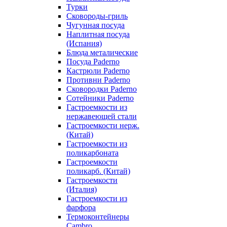
Турки
Сковороды-гриль
Чугунная посуда
Наплитная посуда
(Испания)
Блюда металические
Посуда Paderno
Кастрюли Paderno
Противни Paderno
Сковородки Paderno
Сотейники Paderno
Гастроемкости из
нержавеющей стали
Гастроемкости нерж.
(Китай)
Гастроемкости из
поликарбоната
Гастроемкости
поликарб. (Китай)
Гастроемкости
(Италия)
Гастроемкости из
фарфора
Термоконтейнеры
Cambro