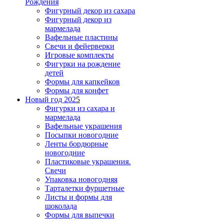
Рождения
Фигурный декор из сахара
Фигурный декор из
мармелада
Вафельные пластины
Свечи и фейерверки
Игровые комплекты
Фигурки на рождение
детей
Формы для капкейков
Формы для конфет
Новый год 202
5
Фигурки из сахара и
мармелада
Вафельные украшения
Посыпки новогодние
Ленты бордюрные
новогодние
Пластиковые украшения.
Свечи
Упаковка новогодняя
Тарталетки фуршетные
Листы и формы для
шоколада
Формы для выпечки