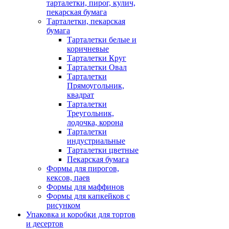
тарталетки, пирог, кулич,
пекарская бумага
Тарталетки, пекарская
бумага
Тарталетки белые и
коричневые
Тарталетки Круг
Тарталетки Овал
Тарталетки
Прямоугольник,
квадрат
Тарталетки
Треугольник,
лодочка, корона
Тарталетки
индустриальные
Тарталетки цветные
Пекарская бумага
Формы для пирогов,
кексов, паев
Формы для маффинов
Формы для капкейков с
рисунком
Упаковка и коробки для тортов
и десертов