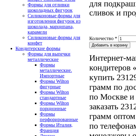
для подкраш
Формы для отливки
шоколадных фигурок
сливок и про
Силиконовые формы для
изготовления фигурок из
шоколада, марципана,
карамели
Силиконовые формы для
Количество
*
конфет
Кондитерские формы
Формы для выпечки
Интернет-ма
металлические
Формы
кондитеров «
металлические.
купить 23129
Импортные
Формы Wilton
грамм по до
фигурные
Формы Wilton
по Москве и
стандартные
Формы Wilton
заказать 231
порционные
Формы
грамм оптом 
перфорированные
по телефонам
Формы Италия,
Франция
менеджеры о
Другие