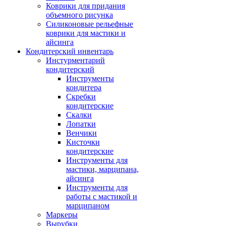
Коврики для придания
объемного рисунка
Силиконовые рельефные
коврики для мастики и
айсинга
Кондитерский инвентарь
Инстурментарий
кондитерский
Инструменты
кондитера
Скребки
кондитерские
Скалки
Лопатки
Венчики
Кисточки
кондитерские
Инструменты для
мастики, марципана,
айсинга
Инструменты для
работы с мастикой и
марципаном
Маркеры
Вырубки