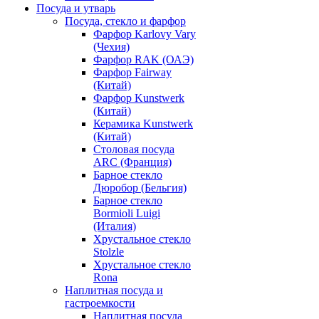
Посуда и утварь
Посуда, стекло и фарфор
Фарфор Karlovy Vary
(Чехия)
Фарфор RAK (ОАЭ)
Фарфор Fairway
(Китай)
Фарфор Kunstwerk
(Китай)
Керамика Kunstwerk
(Китай)
Столовая посуда
ARC (Франция)
Барное стекло
Дюробор (Бельгия)
Барное стекло
Bormioli Luigi
(Италия)
Хрустальное стекло
Stolzle
Хрустальное стекло
Rona
Наплитная посуда и
гастроемкости
Наплитная посуда