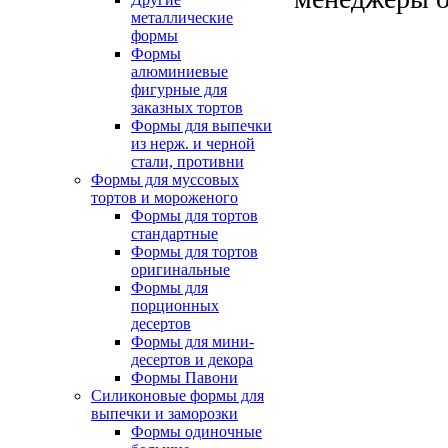
металлические
формы
Формы
алюминиевые
фигурные для
заказных тортов
Формы для выпечки
из нерж. и черной
стали, противни
Формы для муссовых
тортов и мороженого
Формы для тортов
стандартные
Формы для тортов
оригинальные
Формы для
порционных
десертов
Формы для мини-
десертов и декора
Формы Павони
Силиконовые формы для
выпечки и заморозки
Формы одиночные