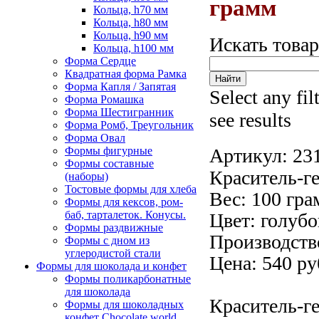
грамм
Кольца, h70 мм
Кольца, h80 мм
Кольца, h90 мм
Искать това
Кольца, h100 мм
Форма Сердце
Квадратная форма Рамка
Форма Капля / Запятая
Select any fil
Форма Ромашка
Форма Шестигранник
see results
Форма Ромб, Треугольник
Форма Овал
Формы фигурные
Артикул:
23
Формы составные
Краситель-ге
(наборы)
Тостовые формы для хлеба
Вес: 100 гра
Формы для кексов, ром-
баб, тарталеток. Конусы.
Цвет: голубо
Формы раздвижные
Производство
Формы с дном из
углеродистой стали
Цена: 540 ру
Формы для шоколада и конфет
Формы поликарбонатные
для шоколада
Краситель-г
Формы для шоколадных
конфет Сhocolate world