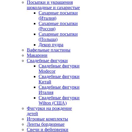
Посыпки и украшения
шоколадные и сахаристые
Сахарные посыпки
(Италия)
Сахарные посыпки
(Россия)
Сахарные посыпки
(Польша)
Декор пудра
Вафельные пластины
Макарони
Свадебные фигурки
Свадебные фигурки
Modecor
Свадебные фигурки
Китай
Свадебные фигурки
Италия
Свадебные фигурки
Wilton (США)
Фигурки на рождение
детей
Игровые комплекты
Ленты бордюрные
Свечи и фейерверки