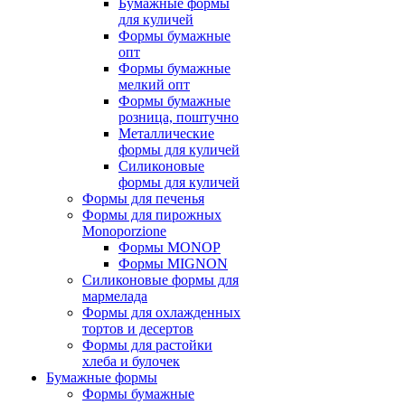
Бумажные формы
для куличей
Формы бумажные
опт
Формы бумажные
мелкий опт
Формы бумажные
розница, поштучно
Металлические
формы для куличей
Силиконовые
формы для куличей
Формы для печенья
Формы для пирожных
Monoporzione
Формы MONOP
Формы MIGNON
Силиконовые формы для
мармелада
Формы для oхлажденных
тортов и десертов
Формы для растойки
хлеба и булочек
Бумажные формы
Формы бумажные