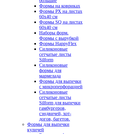
большие
Формы на ковриках
Формы РХ на листах
60х40 см
Формы SQ на листах
60х40 см
Наборы форм.
Формы с вырубкой
Формы HappyFlex
Силиконовые
сетчатые листы
Silform
Силиконовые
формы для
мармелада
Формы для выпечки
с микроперфорацией
Силиконовые
сетчатые листы
Silform для выпечки
гамбургеров,
сэндвичей, хот-
догов, багетов.
Формы для выпечки
куличей