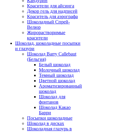
Кандурин
Красители для айсинга
Декор гель для надписей
Краситель для аэрографа
Шоколадный Спрей-
Велюр
Жирорастворимые
красители
Шоколад, шоколадные посыпки
и глазури
Шоколад Barry Callebaut
(Бельгия)
Белый шоколад
Молочный шоколад
Темный шоколад
Цветной шоколад
Ароматизированный
шоколад
Шоколад для
фонтанов
Шоколад Какао
Барри
Посыпки шоколадные
Шоколад в дисках
Шоколадная глазурь в