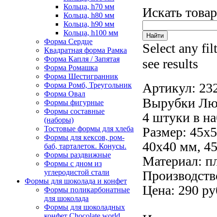
Кольца, h70 мм
Искать това
Кольца, h80 мм
Кольца, h90 мм
Кольца, h100 мм
Форма Сердце
Select any fil
Квадратная форма Рамка
Форма Капля / Запятая
see results
Форма Ромашка
Форма Шестигранник
Артикул:
23
Форма Ромб, Треугольник
Форма Овал
Вырубки Лю
Формы фигурные
Формы составные
4 штуки в на
(наборы)
Тостовые формы для хлеба
Размер: 45х5
Формы для кексов, ром-
40х40 мм,
4
баб, тарталеток. Конусы.
Формы раздвижные
Материал: пл
Формы с дном из
углеродистой стали
Производств
Формы для шоколада и конфет
Цена: 290 ру
Формы поликарбонатные
для шоколада
Формы для шоколадных
конфет Сhocolate world