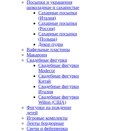
Посыпки и украшения
шоколадные и сахаристые
Сахарные посыпки
(Италия)
Сахарные посыпки
(Россия)
Сахарные посыпки
(Польша)
Декор пудра
Вафельные пластины
Макарони
Свадебные фигурки
Свадебные фигурки
Modecor
Свадебные фигурки
Китай
Свадебные фигурки
Италия
Свадебные фигурки
Wilton (США)
Фигурки на рождение
детей
Игровые комплекты
Ленты бордюрные
Свечи и фейерверки