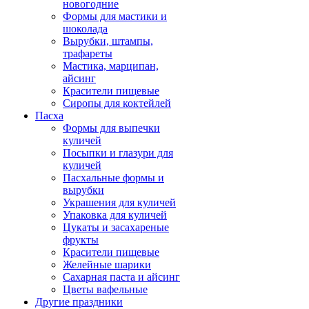
новогодние
Формы для мастики и
шоколада
Вырубки, штампы,
трафареты
Мастика, марципан,
айсинг
Красители пищевые
Сиропы для коктейлей
Пасха
Формы для выпечки
куличей
Посыпки и глазури для
куличей
Пасхальные формы и
вырубки
Украшения для куличей
Упаковка для куличей
Цукаты и засахареные
фрукты
Красители пищевые
Желейные шарики
Сахарная паста и айсинг
Цветы вафельные
Другие праздники