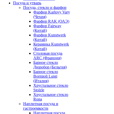
Посуда и утварь
Посуда, стекло и фарфор
Фарфор Karlovy Vary
(Чехия)
Фарфор RAK (ОАЭ)
Фарфор Fairway
(Китай)
Фарфор Kunstwerk
(Китай)
Керамика Kunstwerk
(Китай)
Столовая посуда
ARC (Франция)
Барное стекло
Дюробор (Бельгия)
Барное стекло
Bormioli Luigi
(Италия)
Хрустальное стекло
Stolzle
Хрустальное стекло
Rona
Наплитная посуда и
гастроемкости
Наплитная посуда