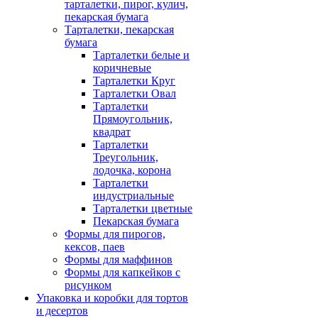
тарталетки, пирог, кулич,
пекарская бумага
Тарталетки, пекарская
бумага
Тарталетки белые и
коричневые
Тарталетки Круг
Тарталетки Овал
Тарталетки
Прямоугольник,
квадрат
Тарталетки
Треугольник,
лодочка, корона
Тарталетки
индустриальные
Тарталетки цветные
Пекарская бумага
Формы для пирогов,
кексов, паев
Формы для маффинов
Формы для капкейков с
рисунком
Упаковка и коробки для тортов
и десертов