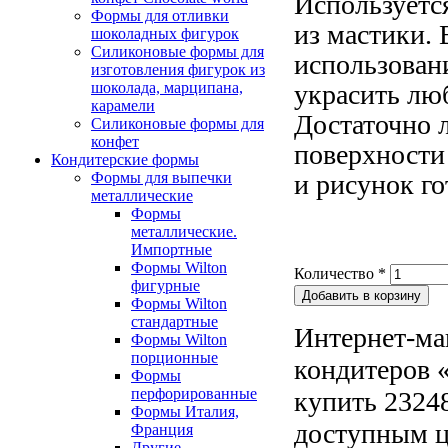
Используется
Формы для отливки
из мастики.
шоколадных фигурок
Силиконовые формы для
использован
изготовления фигурок из
шоколада, марципана,
украсить люб
карамели
Достаточно 
Силиконовые формы для
конфет
поверхности 
Кондитерские формы
Формы для выпечки
и рисунок го
металлические
Формы
металлические.
Импортные
Формы Wilton
Количество
*
фигурные
Формы Wilton
стандартные
Интернет-ма
Формы Wilton
порционные
кондитеров «
Формы
перфорированные
купить 2324
Формы Италия,
доступным ц
Франция
Другие