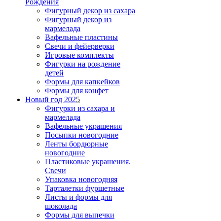
Рождения
Фигурный декор из сахара
Фигурный декор из
мармелада
Вафельные пластины
Свечи и фейерверки
Игровые комплекты
Фигурки на рождение
детей
Формы для капкейков
Формы для конфет
Новый год 202
5
Фигурки из сахара и
мармелада
Вафельные украшения
Посыпки новогодние
Ленты бордюрные
новогодние
Пластиковые украшения.
Свечи
Упаковка новогодняя
Тарталетки фуршетные
Листы и формы для
шоколада
Формы для выпечки