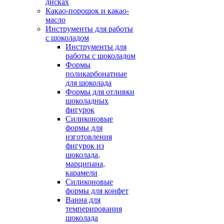
дисках
Какао-порошок и какао-
масло
Инструменты для работы
с шоколадом
Инструменты для
работы с шоколадом
Формы
поликарбонатные
для шоколада
Формы для отливки
шоколадных
фигурок
Силиконовые
формы для
изготовления
фигурок из
шоколада,
марципана,
карамели
Силиконовые
формы для конфет
Ванна для
темперирования
шоколада