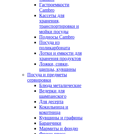
Гастроемкости
Cambro
Кассеты для
хранения,
транспортировки и
мойки посуды
Подносы Cambro
Посуда из
поликарбоната
Лотки и емкости для
хранения продуктов
Ложки, совки,
щипцы, кувшины
Посуда и предметы
сервировки
Блюда металические
Ведерки для
шампанского
Для десерта
Кокильница и
кокотница
Кувшины и графины
Баранчики
Мармиты и фондю
Френч-пресс