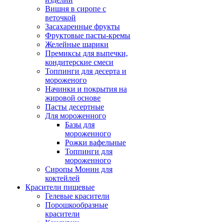
Вишня в сиропе с
веточкой
Засахаренные фрукты
Фруктовые пасты-кремы
Желейные шарики
Премиксы для выпечки,
кондитерские смеси
Топпинги для десерта и
мороженого
Начинки и покрытия на
жировой основе
Пасты десертные
Для мороженного
Базы для
мороженного
Рожки вафельные
Топпинги для
мороженного
Сиропы Монин для
коктейлей
Красители пищевые
Гелевые красители
Порошкообразные
красители