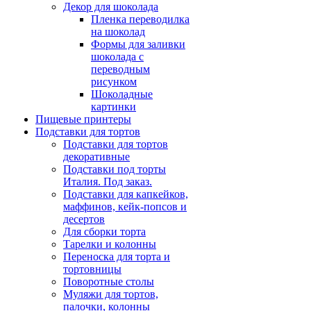
Декор для шоколада
Пленка переводилка
на шоколад
Формы для заливки
шоколада с
переводным
рисунком
Шоколадные
картинки
Пищевые принтеры
Подставки для тортов
Подставки для тортов
декоративные
Подставки под торты
Италия. Под заказ.
Подставки для капкейков,
маффинов, кейк-попсов и
десертов
Для сборки торта
Тарелки и колонны
Переноска для торта и
тортовницы
Поворотные столы
Муляжи для тортов,
палочки, колонны