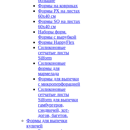
большие
Формы на ковриках
Формы РХ на листах
60х40 см
Формы SQ на листах
60х40 см
Наборы форм.
Формы с вырубкой
Формы HappyFlex
Силиконовые
сетчатые листы
Silform
Силиконовые
формы для
мармелада
Формы для выпечки
с микроперфорацией
Силиконовые
сетчатые листы
Silform для выпечки
гамбургеров,
сэндвичей, хот-
догов, багетов.
Формы для выпечки
куличей