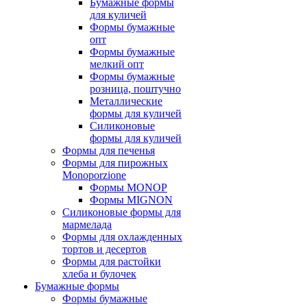
Бумажные формы
для куличей
Формы бумажные
опт
Формы бумажные
мелкий опт
Формы бумажные
розница, поштучно
Металлические
формы для куличей
Силиконовые
формы для куличей
Формы для печенья
Формы для пирожных
Monoporzione
Формы MONOP
Формы MIGNON
Силиконовые формы для
мармелада
Формы для oхлажденных
тортов и десертов
Формы для растойки
хлеба и булочек
Бумажные формы
Формы бумажные