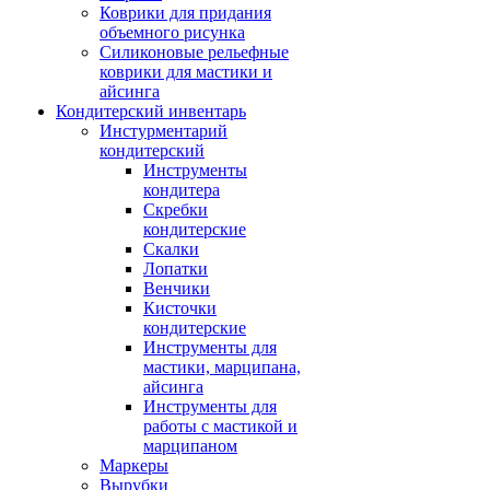
Коврики для придания
объемного рисунка
Силиконовые рельефные
коврики для мастики и
айсинга
Кондитерский инвентарь
Инстурментарий
кондитерский
Инструменты
кондитера
Скребки
кондитерские
Скалки
Лопатки
Венчики
Кисточки
кондитерские
Инструменты для
мастики, марципана,
айсинга
Инструменты для
работы с мастикой и
марципаном
Маркеры
Вырубки