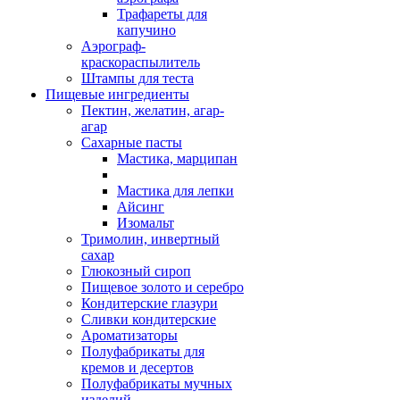
Трафареты для
капучино
Аэрограф-
краскораспылитель
Штампы для теста
Пищевые ингредиенты
Пектин, желатин, агар-
агар
Сахарные пасты
Мастика, марципан
Мастика для лепки
Айсинг
Изомальт
Тримолин, инвертный
сахар
Глюкозный сироп
Пищевое золото и серебро
Кондитерские глазури
Сливки кондитерские
Ароматизаторы
Полуфабрикаты для
кремов и десертов
Полуфабрикаты мучных
изделий