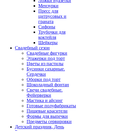
Ложки нуазетки
Мензурки
Пресс для
цитрусовых и
граната
Сифоны
Трубочки для
коктейля
Шейкеры
Свадебный сезон
Свадебные фигурки
Этажерки под торт
Цветы из пастилы
Бусинки сахарные.
Сердечки
Оборки под торт
Шоколадный фонтан
Свечи свадебные.
Фейерверки
Мастика и айсинг
Готовые полуфабрикаты
Пищевые красители
Формы для выпечки
Предметы сервировки
Детский праздник, День