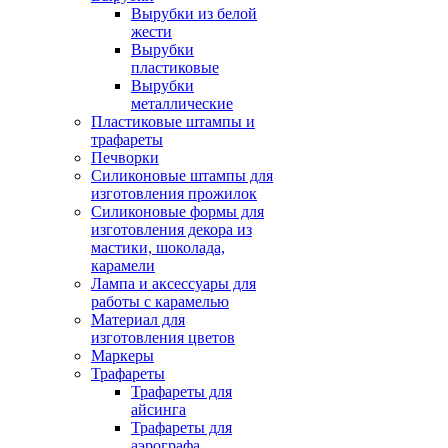
Вырубки из белой
жести
Вырубки
пластиковые
Вырубки
металлические
Пластиковые штампы и
трафареты
Печворки
Силиконовые штампы для
изготовления прожилок
Силиконовые формы для
изготовления декора из
мастики, шоколада,
карамели
Лампа и аксессуары для
работы с карамелью
Материал для
изготовления цветов
Маркеры
Трафареты
Трафареты для
айсинга
Трафареты для
аэрографа