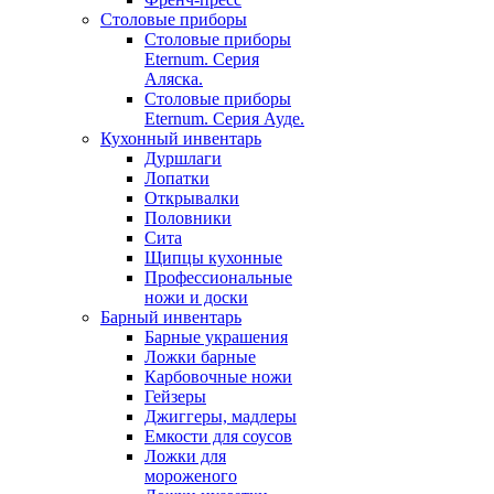
Столовые приборы
Столовые приборы
Eternum. Серия
Аляска.
Столовые приборы
Eternum. Серия Ауде.
Кухонный инвентарь
Дуршлаги
Лопатки
Открывалки
Половники
Сита
Щипцы кухонные
Профессиональные
ножи и доски
Барный инвентарь
Барные украшения
Ложки барные
Карбовочные ножи
Гейзеры
Джиггеры, мадлеры
Емкости для соусов
Ложки для
мороженого