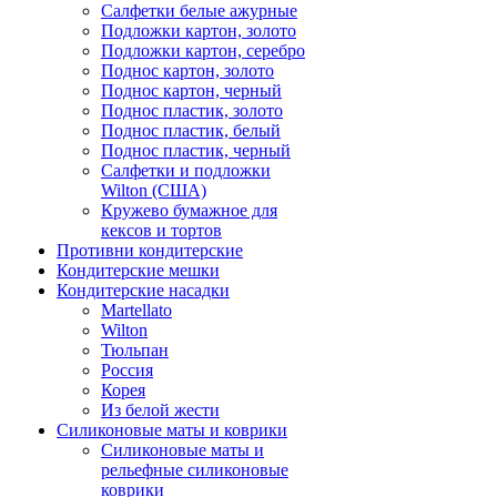
Салфетки белые ажурные
Подложки картон, золото
Подложки картон, серебро
Поднос картон, золото
Поднос картон, черный
Поднос пластик, золото
Поднос пластик, белый
Поднос пластик, черный
Салфетки и подложки
Wilton (США)
Кружево бумажное для
кексов и тортов
Противни кондитерские
Кондитерские мешки
Кондитерские насадки
Martellato
Wilton
Тюльпан
Россия
Корея
Из белой жести
Силиконовые маты и коврики
Силиконовые маты и
рельефные силиконовые
коврики