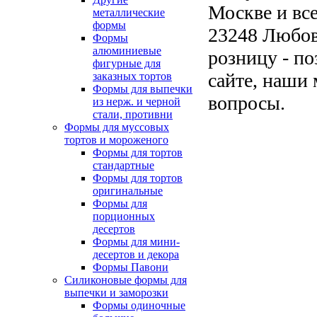
Москве и все
металлические
формы
23248 Любовь
Формы
алюминиевые
розницу - по
фигурные для
сайте, наши 
заказных тортов
Формы для выпечки
вопросы.
из нерж. и черной
стали, противни
Формы для муссовых
тортов и мороженого
Формы для тортов
стандартные
Формы для тортов
оригинальные
Формы для
порционных
десертов
Формы для мини-
десертов и декора
Формы Павони
Силиконовые формы для
выпечки и заморозки
Формы одиночные