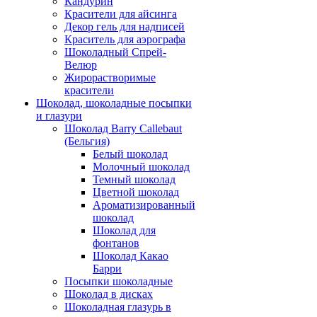
Кандурин
Красители для айсинга
Декор гель для надписей
Краситель для аэрографа
Шоколадный Спрей-
Велюр
Жирорастворимые
красители
Шоколад, шоколадные посыпки
и глазури
Шоколад Barry Callebaut
(Бельгия)
Белый шоколад
Молочный шоколад
Темный шоколад
Цветной шоколад
Ароматизированный
шоколад
Шоколад для
фонтанов
Шоколад Какао
Барри
Посыпки шоколадные
Шоколад в дисках
Шоколадная глазурь в