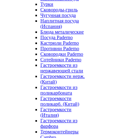
Турки
Сковороды-гриль
Чугунная посуда
Наплитная посуда
(Испания)
Блюда металические
Посуда Paderno
Кастрюли Paderno
Противни Paderno
Сковородки Paderno
Сотейники Paderno
Гастроемкости из
нержавеющей стали
Гастроемкости нерж.
(Китай)
Гастроемкости из
поликарбоната
Гастроемкости
поликарб. (Китай)
Гастроемкости
(Италия)
Гастроемкости из
фарфора
Термоконтейнеры
Cambro