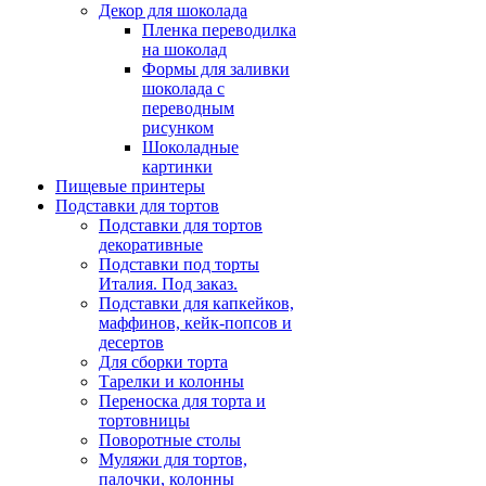
Декор для шоколада
Пленка переводилка
на шоколад
Формы для заливки
шоколада с
переводным
рисунком
Шоколадные
картинки
Пищевые принтеры
Подставки для тортов
Подставки для тортов
декоративные
Подставки под торты
Италия. Под заказ.
Подставки для капкейков,
маффинов, кейк-попсов и
десертов
Для сборки торта
Тарелки и колонны
Переноска для торта и
тортовницы
Поворотные столы
Муляжи для тортов,
палочки, колонны