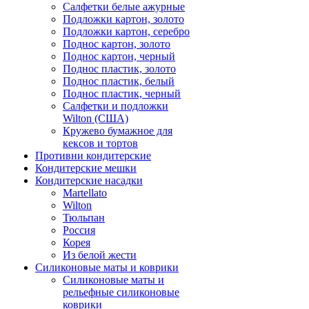
Салфетки белые ажурные
Подложки картон, золото
Подложки картон, серебро
Поднос картон, золото
Поднос картон, черный
Поднос пластик, золото
Поднос пластик, белый
Поднос пластик, черный
Салфетки и подложки
Wilton (США)
Кружево бумажное для
кексов и тортов
Противни кондитерские
Кондитерские мешки
Кондитерские насадки
Martellato
Wilton
Тюльпан
Россия
Корея
Из белой жести
Силиконовые маты и коврики
Силиконовые маты и
рельефные силиконовые
коврики