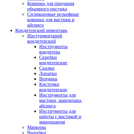
Коврики для придания
объемного рисунка
Силиконовые рельефные
коврики для мастики и
айсинга
Кондитерский инвентарь
Инстурментарий
кондитерский
Инструменты
кондитера
Скребки
кондитерские
Скалки
Лопатки
Венчики
Кисточки
кондитерские
Инструменты для
мастики, марципана,
айсинга
Инструменты для
работы с мастикой и
марципаном
Маркеры
Вырубки