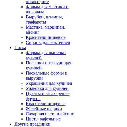
новогодние
Формы для мастики и
шоколада
Вырубки, штампы,
трафареты
Мастика, марципан,
айсинг
Красители пищевые
Сиропы для коктейлей
Пасха
Формы для выпечки
куличей
Посыпки и глазури для
куличей
Пасхальные формы и
вырубки
Украшения для куличей
Упаковка для куличей
Цукаты и засахареные
фрукты
Красители пищевые
Желейные шарики
Сахарная паста и айсинг
Цветы вафельные
Другие праздники