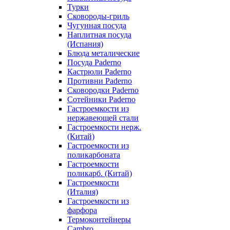
Турки
Сковороды-гриль
Чугунная посуда
Наплитная посуда
(Испания)
Блюда металические
Посуда Paderno
Кастрюли Paderno
Противни Paderno
Сковородки Paderno
Сотейники Paderno
Гастроемкости из
нержавеющей стали
Гастроемкости нерж.
(Китай)
Гастроемкости из
поликарбоната
Гастроемкости
поликарб. (Китай)
Гастроемкости
(Италия)
Гастроемкости из
фарфора
Термоконтейнеры
Cambro