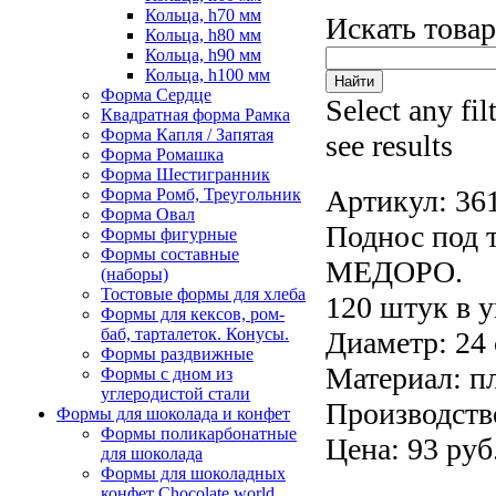
Кольца, h70 мм
Искать това
Кольца, h80 мм
Кольца, h90 мм
Кольца, h100 мм
Форма Сердце
Select any fil
Квадратная форма Рамка
Форма Капля / Запятая
see results
Форма Ромашка
Форма Шестигранник
Артикул:
36
Форма Ромб, Треугольник
Форма Овал
Поднос под 
Формы фигурные
Формы составные
МЕДОРО.
(наборы)
Тостовые формы для хлеба
120 штук в у
Формы для кексов, ром-
баб, тарталеток. Конусы.
Диаметр: 24 
Формы раздвижные
Материал: пл
Формы с дном из
углеродистой стали
Производств
Формы для шоколада и конфет
Формы поликарбонатные
Цена: 93 руб
для шоколада
Формы для шоколадных
конфет Сhocolate world