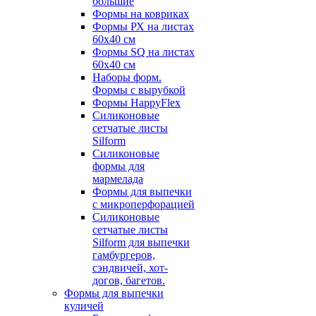
большие
Формы на ковриках
Формы РХ на листах
60х40 см
Формы SQ на листах
60х40 см
Наборы форм.
Формы с вырубкой
Формы HappyFlex
Силиконовые
сетчатые листы
Silform
Силиконовые
формы для
мармелада
Формы для выпечки
с микроперфорацией
Силиконовые
сетчатые листы
Silform для выпечки
гамбургеров,
сэндвичей, хот-
догов, багетов.
Формы для выпечки
куличей