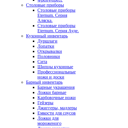
Столовые приборы
Столовые приборы
Eternum. Серия
Аляска.
Столовые приборы
Eternum. Серия Ауде.
Кухонный инвентарь
Дуршлаги
Лопатки
Открывалки
Половники
Сита
Щипцы кухонные
Профессиональные
ножи и доски
Барный инвентарь
Барные украшения
Ложки барные
Карбовочные ножи
Гейзеры
Джиггеры, мадлеры
Емкости для соусов
Ложки для
мороженого