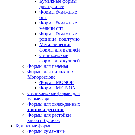
Бумажные формы
для куличей
Формы бумажные
опт
Формы бумажные
мелкий опт
Формы бумажные
розница, поштучно
Металлические
формы для куличей
Силиконовые
формы для куличей
Формы для печенья
Формы для пирожных
Monoporzione
Формы MONOP
Формы MIGNON
Силиконовые формы для
мармелада
Формы для oхлажденных
тортов и десертов
Формы для растойки
хлеба и булочек
Бумажные формы
Формы бумажные