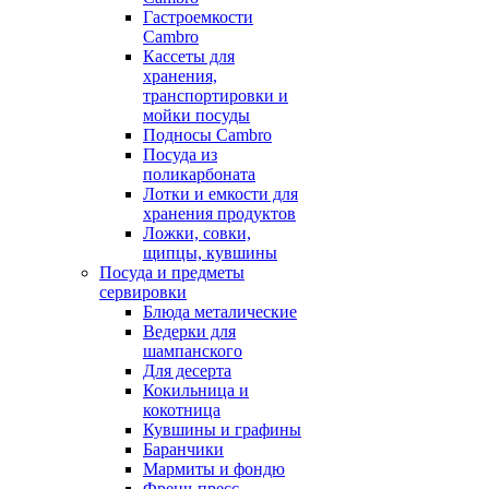
Гастроемкости
Cambro
Кассеты для
хранения,
транспортировки и
мойки посуды
Подносы Cambro
Посуда из
поликарбоната
Лотки и емкости для
хранения продуктов
Ложки, совки,
щипцы, кувшины
Посуда и предметы
сервировки
Блюда металические
Ведерки для
шампанского
Для десерта
Кокильница и
кокотница
Кувшины и графины
Баранчики
Мармиты и фондю
Френч-пресс