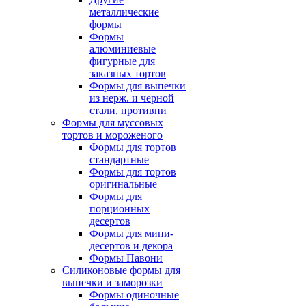
металлические
формы
Формы
алюминиевые
фигурные для
заказных тортов
Формы для выпечки
из нерж. и черной
стали, противни
Формы для муссовых
тортов и мороженого
Формы для тортов
стандартные
Формы для тортов
оригинальные
Формы для
порционных
десертов
Формы для мини-
десертов и декора
Формы Павони
Силиконовые формы для
выпечки и заморозки
Формы одиночные