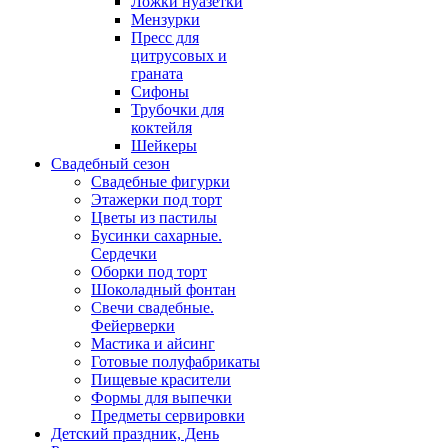
Ложки нуазетки
Мензурки
Пресс для
цитрусовых и
граната
Сифоны
Трубочки для
коктейля
Шейкеры
Свадебный сезон
Свадебные фигурки
Этажерки под торт
Цветы из пастилы
Бусинки сахарные.
Сердечки
Оборки под торт
Шоколадный фонтан
Свечи свадебные.
Фейерверки
Мастика и айсинг
Готовые полуфабрикаты
Пищевые красители
Формы для выпечки
Предметы сервировки
Детский праздник, День