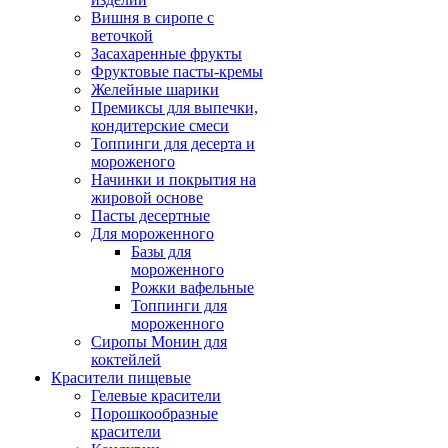
Вишня в сиропе с
веточкой
Засахаренные фрукты
Фруктовые пасты-кремы
Желейные шарики
Премиксы для выпечки,
кондитерские смеси
Топпинги для десерта и
мороженого
Начинки и покрытия на
жировой основе
Пасты десертные
Для мороженного
Базы для
мороженного
Рожки вафельные
Топпинги для
мороженного
Сиропы Монин для
коктейлей
Красители пищевые
Гелевые красители
Порошкообразные
красители