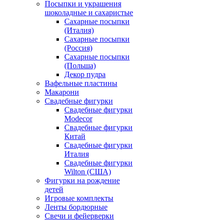
Посыпки и украшения
шоколадные и сахаристые
Сахарные посыпки
(Италия)
Сахарные посыпки
(Россия)
Сахарные посыпки
(Польша)
Декор пудра
Вафельные пластины
Макарони
Свадебные фигурки
Свадебные фигурки
Modecor
Свадебные фигурки
Китай
Свадебные фигурки
Италия
Свадебные фигурки
Wilton (США)
Фигурки на рождение
детей
Игровые комплекты
Ленты бордюрные
Свечи и фейерверки