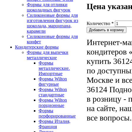
Цена указан
Формы для отливки
шоколадных фигурок
Силиконовые формы для
изготовления фигурок из
Количество
*
шоколада, марципана,
карамели
Силиконовые формы для
Интернет-ма
конфет
Кондитерские формы
кондитеров «
Формы для выпечки
металлические
купить 36124
Формы
металлические.
по доступны
Импортные
Москве и все
Формы Wilton
фигурные
36124 Поднос
Формы Wilton
стандартные
в розницу - 
Формы Wilton
порционные
на сайте, на
Формы
все вопросы.
перфорированные
Формы Италия,
Франция
Другие