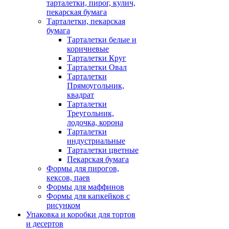
тарталетки, пирог, кулич,
пекарская бумага
Тарталетки, пекарская
бумага
Тарталетки белые и
коричневые
Тарталетки Круг
Тарталетки Овал
Тарталетки
Прямоугольник,
квадрат
Тарталетки
Треугольник,
лодочка, корона
Тарталетки
индустриальные
Тарталетки цветные
Пекарская бумага
Формы для пирогов,
кексов, паев
Формы для маффинов
Формы для капкейков с
рисунком
Упаковка и коробки для тортов
и десертов