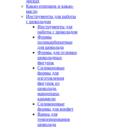
дисках
Какао-порошок и какао-
масло
Инструменты для работы
с шоколадом
Инструменты для
работы с шоколадом
Формы
поликарбонатные
для шоколада
Формы для отливки
шоколадных
фигурок
Силиконовые
формы для
изготовления
фигурок из
шоколада,
марципана,
карамели
Силиконовые
формы для конфет
Ванна для
темперирования
шоколада