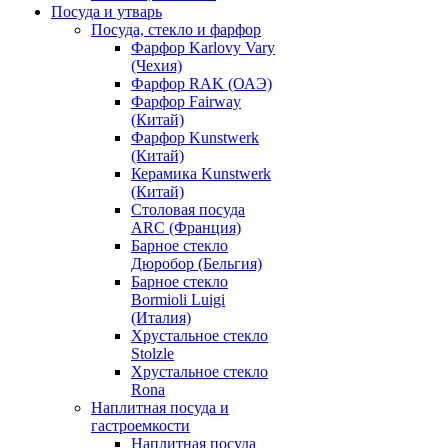
Посуда и утварь
Посуда, стекло и фарфор
Фарфор Karlovy Vary
(Чехия)
Фарфор RAK (ОАЭ)
Фарфор Fairway
(Китай)
Фарфор Kunstwerk
(Китай)
Керамика Kunstwerk
(Китай)
Столовая посуда
ARC (Франция)
Барное стекло
Дюробор (Бельгия)
Барное стекло
Bormioli Luigi
(Италия)
Хрустальное стекло
Stolzle
Хрустальное стекло
Rona
Наплитная посуда и
гастроемкости
Наплитная посуда