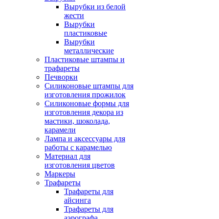
Вырубки из белой
жести
Вырубки
пластиковые
Вырубки
металлические
Пластиковые штампы и
трафареты
Печворки
Силиконовые штампы для
изготовления прожилок
Силиконовые формы для
изготовления декора из
мастики, шоколада,
карамели
Лампа и аксессуары для
работы с карамелью
Материал для
изготовления цветов
Маркеры
Трафареты
Трафареты для
айсинга
Трафареты для
аэрографа