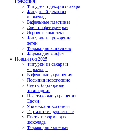
Рождения
Фигурный декор из сахара
Фигурный декор из
мармелада
Вафельные пластины
Свечи и фейерверки
Игровые комплекты
Фигурки на рождение
детей
Формы для капкейков
Формы для конфет
Новый год 202
5
Фигурки из сахара и
мармелада
Вафельные украшения
Посыпки новогодние
Ленты бордюрные
новогодние
Пластиковые украшения.
Свечи
Упаковка новогодняя
Тарталетки фуршетные
Листы и формы для
шоколада
Формы для выпечки