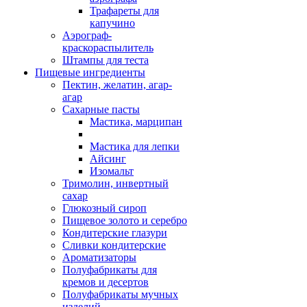
Трафареты для
капучино
Аэрограф-
краскораспылитель
Штампы для теста
Пищевые ингредиенты
Пектин, желатин, агар-
агар
Сахарные пасты
Мастика, марципан
Мастика для лепки
Айсинг
Изомальт
Тримолин, инвертный
сахар
Глюкозный сироп
Пищевое золото и серебро
Кондитерские глазури
Сливки кондитерские
Ароматизаторы
Полуфабрикаты для
кремов и десертов
Полуфабрикаты мучных
изделий