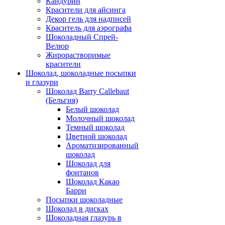
Кандурин
Красители для айсинга
Декор гель для надписей
Краситель для аэрографа
Шоколадный Спрей-
Велюр
Жирорастворимые
красители
Шоколад, шоколадные посыпки
и глазури
Шоколад Barry Callebaut
(Бельгия)
Белый шоколад
Молочный шоколад
Темный шоколад
Цветной шоколад
Ароматизированный
шоколад
Шоколад для
фонтанов
Шоколад Какао
Барри
Посыпки шоколадные
Шоколад в дисках
Шоколадная глазурь в