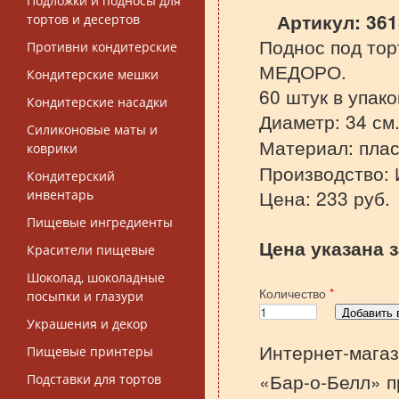
Подложки и подносы для
Артикул:
361
тортов и десертов
Поднос под тор
Противни кондитерские
МЕДОРО.
Кондитерские мешки
60 штук в упако
Кондитерские насадки
Диаметр: 34 см
Силиконовые маты и
Материал: плас
коврики
Производство: 
Кондитерский
Цена: 233 руб.
инвентарь
Пищевые ингредиенты
Цена указана з
Красители пищевые
Шоколад, шоколадные
Количество
*
посыпки и глазури
Украшения и декор
Интернет-магаз
Пищевые принтеры
«Бар-о-Белл» п
Подставки для тортов