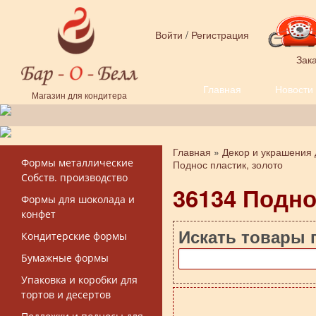
Перейти к основному содержанию
Войти
/
Регистрация
Зака
Главная
Новости
Форма поиска
Магазин для кондитера
Главная
»
Декор и украшения 
Вы здесь
Формы металлические
Поднос пластик, золото
Собств. производство
36134 Подно
Формы для шоколада и
конфет
Искать товары 
Кондитерские формы
Бумажные формы
Упаковка и коробки для
тортов и десертов