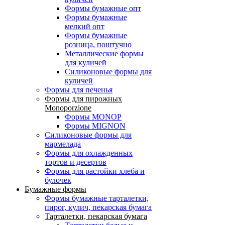
Формы бумажные опт
Формы бумажные
мелкий опт
Формы бумажные
розница, поштучно
Металлические формы
для куличей
Силиконовые формы для
куличей
Формы для печенья
Формы для пирожных
Monoporzione
Формы MONOP
Формы MIGNON
Силиконовые формы для
мармелада
Формы для oхлажденных
тортов и десертов
Формы для растойки хлеба и
булочек
Бумажные формы
Формы бумажные тарталетки,
пирог, кулич, пекарская бумага
Тарталетки, пекарская бумага