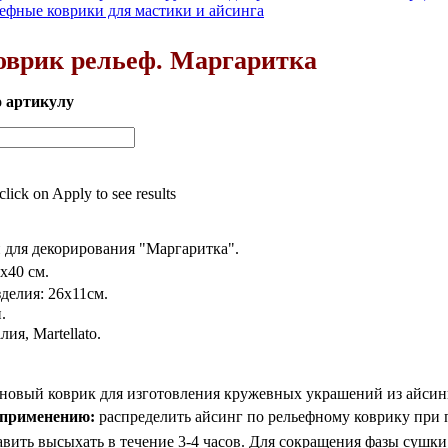
ефные коврики для мастики и айсинга
оврик рельеф. Маргаритка
о артикулу
 click on Apply to see results
 для декорирования "Маргаритка".
0х40
см.
делия: 26х11см.
.
ия, Martellato.
новый коврик для изготовления кружевных украшений из айсин
 применению:
распределить
айсинг
по рельефному коврику при 
тавить высыхать в течение 3-4 часов. Для сокращения фазы сушки