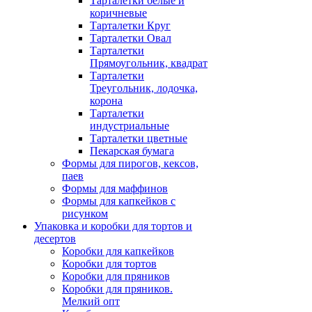
Тарталетки белые и
коричневые
Тарталетки Круг
Тарталетки Овал
Тарталетки
Прямоугольник, квадрат
Тарталетки
Треугольник, лодочка,
корона
Тарталетки
индустриальные
Тарталетки цветные
Пекарская бумага
Формы для пирогов, кексов,
паев
Формы для маффинов
Формы для капкейков с
рисунком
Упаковка и коробки для тортов и
десертов
Коробки для капкейков
Коробки для тортов
Коробки для пряников
Коробки для пряников.
Мелкий опт