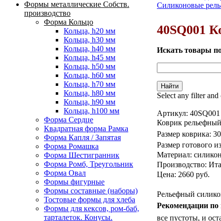
Формы металлические Собств.
Силиконовые рель
Вы здесь
производство
Форма Кольцо
40SQ001 К
Кольца, h20 мм
Кольца, h30 мм
Кольца, h40 мм
Искать товары п
Кольца, h45 мм
Кольца, h50 мм
Кольца, h60 мм
Кольца, h70 мм
Кольца, h80 мм
Select any filter and
Кольца, h90 мм
Кольца, h100 мм
Артикул:
40SQ001
Форма Сердце
Коврик рельефный
Квадратная форма Рамка
Размер
коврика
: 3
Форма Капля / Запятая
Размер готового из
Форма Ромашка
Материал: силикон
Форма Шестигранник
Форма Ромб, Треугольник
Производство: Итал
Форма Овал
Цена: 2660 руб.
Формы фигурные
Формы составные (наборы)
Рельефный силико
Тостовые формы для хлеба
Рекомендации по
Формы для кексов, ром-баб,
тарталеток. Конусы.
все пустоты, и ос