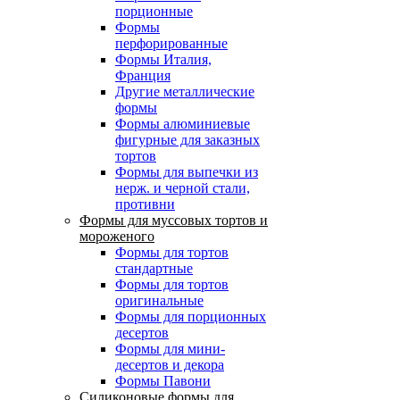
порционные
Формы
перфорированные
Формы Италия,
Франция
Другие металлические
формы
Формы алюминиевые
фигурные для заказных
тортов
Формы для выпечки из
нерж. и черной стали,
противни
Формы для муссовых тортов и
мороженого
Формы для тортов
стандартные
Формы для тортов
оригинальные
Формы для порционных
десертов
Формы для мини-
десертов и декора
Формы Павони
Силиконовые формы для