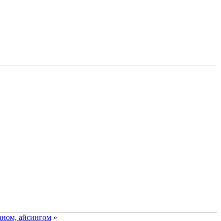
аном, айсингом
»