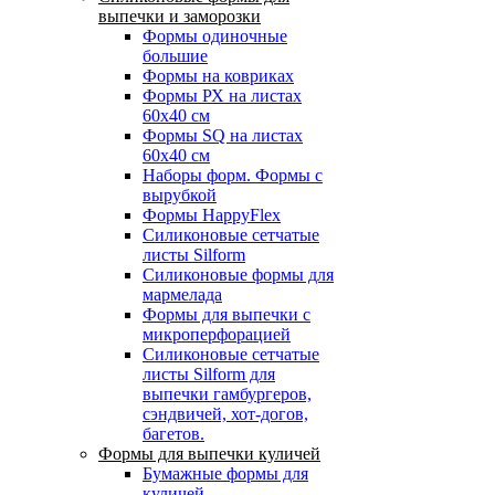
выпечки и заморозки
Формы одиночные
большие
Формы на ковриках
Формы РХ на листах
60х40 см
Формы SQ на листах
60х40 см
Наборы форм. Формы с
вырубкой
Формы HappyFlex
Силиконовые сетчатые
листы Silform
Силиконовые формы для
мармелада
Формы для выпечки с
микроперфорацией
Силиконовые сетчатые
листы Silform для
выпечки гамбургеров,
сэндвичей, хот-догов,
багетов.
Формы для выпечки куличей
Бумажные формы для
куличей