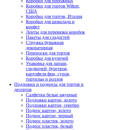
Коробки для пирожных
Коробки для тортов Wilton,
США
Коробки для тортов, Италия
Коробки для шоколада и
конфет
Ленты для перевязки коробок
Пакеты для сладостей
Стружка бумажная
декоративная
Переноски для тортов
Коробки для куличей
Упаковка для лапши,
сэндвичей, бургеров,
картофеля фри, супов,
тортильи и роллов
Подложки и подносы для тортов и
десертов
Салфетки белые ажурные
Подложки картон, золото
Подложки картон, серебро
Поднос картон, золото
Поднос картон, черный
Поднос пластик, золото
Поднос пластик, белый