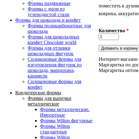
Формы раздвижные
поместить в духов
Формы с дном из
коврика, аккуратн
углеродистой стали
Формы для шоколада и конфет
Формы поликарбонатные для
Количество
*
шоколада
Формы для шоколадных
конфет Сhocolate world
Формы для отливки
шоколадных фигурок
Интернет-магазин 
Силиконовые формы для
Маргаритка по дос
изготовления фигурок из
Маргаритка оптом 
шоколада, марципана,
карамели
Силиконовые формы для
конфет
Кондитерские формы
Формы для выпечки
металлические
Формы металлические.
Импортные
Формы Wilton фигурные
Формы Wilton
стандартные
Формы Wilton