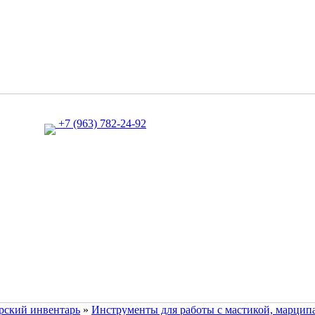
+7 (963) 782-24-92
рский инвентарь
»
Инструменты для работы с мастикой, марцип