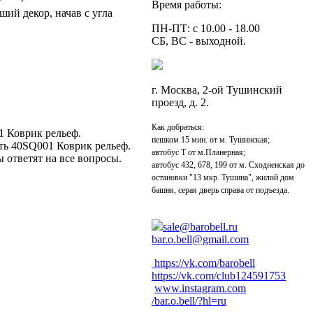
Время работы:
ший декор, начав с угла
ПН-ПТ: с 10.00 - 18.00
СБ, ВС - выходной.
г. Москва, 2-ой Тушинский
проезд, д. 2.
Как добраться:
1 Коврик рельеф.
пешком 15 мин. от м. Тушинская;
ть 40SQ001 Коврик рельеф.
автобус Т от м.Планерная;
 ответят на все вопросы.
автобус 432, 678, 199 от м. Сходненская до
остановки "13 мкр. Тушина", жилой дом
башня, серая дверь справа от подъезда.
sale@barobell.ru
bar.o.bell@gmail.com
https://vk.com/barobell
https://vk.com/club124591753
www.instagram.com
/bar.o.bell/?hl=ru