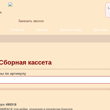
L
я
Заказать звонок
Новости
Каталог
Мастер класс
Доставка
Сборная кассета
ры по артикулу
кул:
49S318
AMRACK для мойки, хранения и перевозки бокалов.