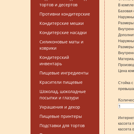
тортов и десертов
В компле
Базовая 
Противни кондитерские
Наружные
Размеры 
Кондитерские мешки
Внутренн
Кондитерские насадки
Дополни
Наружные
Силиконовые маты и
Размеры 
коврики
Внутренн
Кондитерский
Материал
инвентарь
Произво
Цена ком
Пищевые ингредиенты
Красители пищевые
Стойка с
превышае
Шоколад, шоколадные
посыпки и глазури
Количе
Украшения и декор
Пищевые принтеры
Интернет
кассета 
Подставки для тортов
кассета 