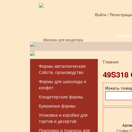
Перейти к основному содержанию
Войти
/
Регистраци
Главная
Форма поиска
Магазин для кондитера
Главная
Вы здесь
Формы металлические
49S318 
Собств. производство
Формы для шоколада и
конфет
Искать това
Кондитерские формы
Бумажные формы
Упаковка и коробки для
тортов и десертов
Арти
Подложки и подносы для
Стойка C