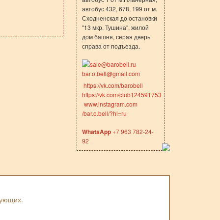
автобус 432, 678, 199 от м.
Сходненская до остановки
"13 мкр. Тушина", жилой
дом башня, серая дверь
справа от подъезда.
sale@barobell.ru
bar.o.bell@gmail.com
https://vk.com/barobell
https://vk.com/club124591753
www.instagram.com
/bar.o.bell/?hl=ru
WhatsApp
+7 963 782-24-
92
вующих.