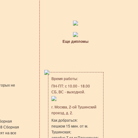
Еще дипломы
Время работы:
торых не
ПН-ПТ: с 10.00 - 18.00
СБ, ВС - выходной.
г. Москва, 2-ой Тушинский
проезд, д. 2.
Как добраться:
Сборная
пешком 15 мин. от м.
318 Сборная
Тушинская;
ят на все
автобус Т от м.Планерная;