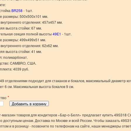
кте:
стойка
BR258
-
1шт.
 размеры: 500х500х101 мм.
внутреннего отделения: 457х457 мм.
яя высота стойки: 67 мм.
тельная секция полной высоты
49E1
- 1шт
.
 размеры: 499х499х51 мм.
внутреннего отделения: 62х62 мм.
яя высота стойки: 41 мм.
: поликарбонат.
дство: CAMBRO, США.
плекта: 4039 руб.
 49 отделениями подходит для стаканов и бокалов, максимальный диаметр ко
т 6 см. Максимальная высота бокалов 9 см.
ство
*
-магазин товаров для кондитеров «Бар-о-Белл» предлагает купить 49S318 
по доступным ценам. Доставка по Москве и всей России. Чтобы заказать 49S
оптом и в розницу - позвоните по телефонам на сайте, наши менеджеры ответ