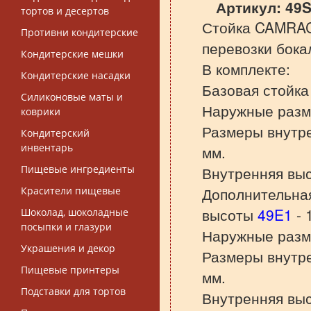
Артикул:
49S
тортов и десертов
Стойка CAMRAC
Противни кондитерские
перевозки бока
Кондитерские мешки
В комплекте:
Кондитерские насадки
Базовая стойк
Силиконовые маты и
Наружные разм
коврики
Размеры внутре
Кондитерский
инвентарь
мм.
Пищевые ингредиенты
Внутренняя выс
Дополнительная
Красители пищевые
высоты
49E1
- 
Шоколад, шоколадные
посыпки и глазури
Наружные разм
Украшения и декор
Размеры внутре
Пищевые принтеры
мм.
Подставки для тортов
Внутренняя выс