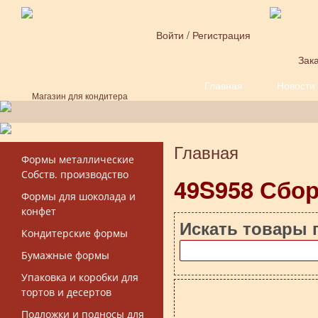
Перейти к основному содержанию
Войти
/
Регистрация
Зака
Главная
Новости
Форма поиска
Магазин для кондитера
Главная
Вы здесь
Формы металлические
Собств. производство
49S958 Сбор
Формы для шоколада и
конфет
Искать товары 
Кондитерские формы
Бумажные формы
Упаковка и коробки для
тортов и десертов
Подложки и подносы для