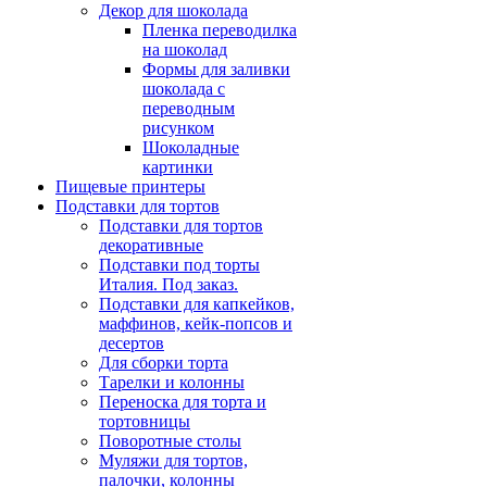
Декор для шоколада
Пленка переводилка
на шоколад
Формы для заливки
шоколада с
переводным
рисунком
Шоколадные
картинки
Пищевые принтеры
Подставки для тортов
Подставки для тортов
декоративные
Подставки под торты
Италия. Под заказ.
Подставки для капкейков,
маффинов, кейк-попсов и
десертов
Для сборки торта
Тарелки и колонны
Переноска для торта и
тортовницы
Поворотные столы
Муляжи для тортов,
палочки, колонны