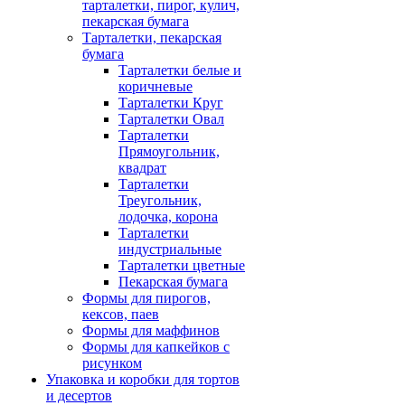
тарталетки, пирог, кулич,
пекарская бумага
Тарталетки, пекарская
бумага
Тарталетки белые и
коричневые
Тарталетки Круг
Тарталетки Овал
Тарталетки
Прямоугольник,
квадрат
Тарталетки
Треугольник,
лодочка, корона
Тарталетки
индустриальные
Тарталетки цветные
Пекарская бумага
Формы для пирогов,
кексов, паев
Формы для маффинов
Формы для капкейков с
рисунком
Упаковка и коробки для тортов
и десертов