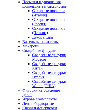
Посыпки и украшения
шоколадные и сахаристые
Сахарные посыпки
(Италия)
Сахарные посыпки
(Россия)
Сахарные посыпки
(Польша)
Декор пудра
Вафельные пластины
Макарони
Свадебные фигурки
Свадебные фигурки
Modecor
Свадебные фигурки
Китай
Свадебные фигурки
Италия
Свадебные фигурки
Wilton (США)
Фигурки на рождение
детей
Игровые комплекты
Ленты бордюрные
Свечи и фейерверки