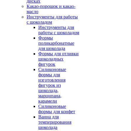
дисках
Какао-порошок и какао-
масло
Инструменты для работы
с шоколадом
Инструменты для
работы с шоколадом
Формы
поликарбонатные
для шоколада
Формы для отливки
шоколадных
фигурок
Силиконовые
формы для
изготовления
фигурок из
шоколада,
марципана,
карамели
Силиконовые
формы для конфет
Ванна для
темперирования
шоколада