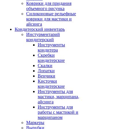
Коврики для придания
объемного рисунка
Силиконовые рельефные
коврики для мастики и
айсинга
Кондитерский инвентарь
Инстурментарий
кондитерский
Инструменты
кондитера
Скребки
кондитерские
Скалки
Лопатки
Венчики
Кисточки
кондитерские
Инструменты для
мастики, марципана,
айсинга
Инструменты для
работы с мастикой и
марципаном
Маркеры
Вырубки