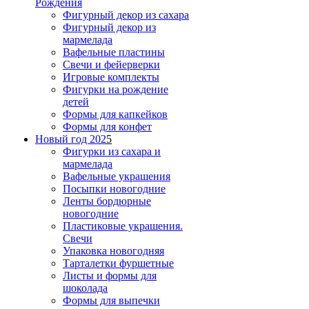
Рождения
Фигурный декор из сахара
Фигурный декор из
мармелада
Вафельные пластины
Свечи и фейерверки
Игровые комплекты
Фигурки на рождение
детей
Формы для капкейков
Формы для конфет
Новый год 202
5
Фигурки из сахара и
мармелада
Вафельные украшения
Посыпки новогодние
Ленты бордюрные
новогодние
Пластиковые украшения.
Свечи
Упаковка новогодняя
Тарталетки фуршетные
Листы и формы для
шоколада
Формы для выпечки