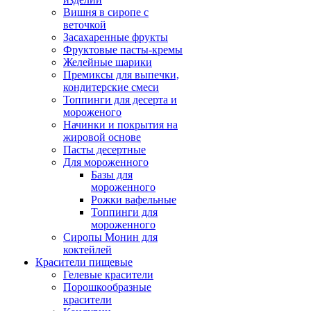
Вишня в сиропе с
веточкой
Засахаренные фрукты
Фруктовые пасты-кремы
Желейные шарики
Премиксы для выпечки,
кондитерские смеси
Топпинги для десерта и
мороженого
Начинки и покрытия на
жировой основе
Пасты десертные
Для мороженного
Базы для
мороженного
Рожки вафельные
Топпинги для
мороженного
Сиропы Монин для
коктейлей
Красители пищевые
Гелевые красители
Порошкообразные
красители