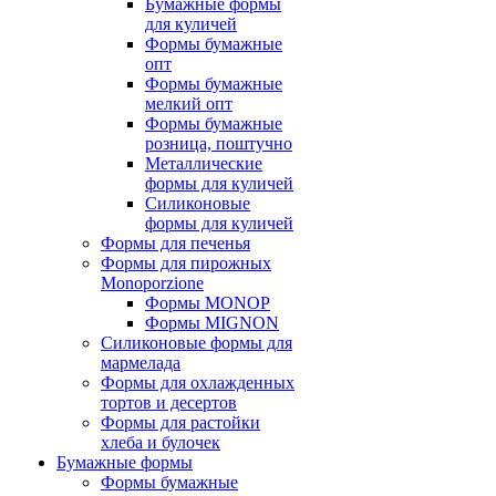
Бумажные формы
для куличей
Формы бумажные
опт
Формы бумажные
мелкий опт
Формы бумажные
розница, поштучно
Металлические
формы для куличей
Силиконовые
формы для куличей
Формы для печенья
Формы для пирожных
Monoporzione
Формы MONOP
Формы MIGNON
Силиконовые формы для
мармелада
Формы для oхлажденных
тортов и десертов
Формы для растойки
хлеба и булочек
Бумажные формы
Формы бумажные