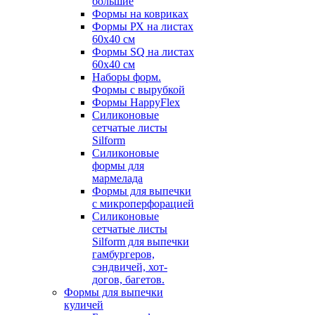
большие
Формы на ковриках
Формы РХ на листах
60х40 см
Формы SQ на листах
60х40 см
Наборы форм.
Формы с вырубкой
Формы HappyFlex
Силиконовые
сетчатые листы
Silform
Силиконовые
формы для
мармелада
Формы для выпечки
с микроперфорацией
Силиконовые
сетчатые листы
Silform для выпечки
гамбургеров,
сэндвичей, хот-
догов, багетов.
Формы для выпечки
куличей