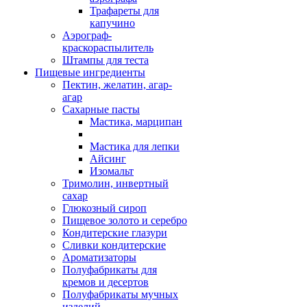
Трафареты для
капучино
Аэрограф-
краскораспылитель
Штампы для теста
Пищевые ингредиенты
Пектин, желатин, агар-
агар
Сахарные пасты
Мастика, марципан
Мастика для лепки
Айсинг
Изомальт
Тримолин, инвертный
сахар
Глюкозный сироп
Пищевое золото и серебро
Кондитерские глазури
Сливки кондитерские
Ароматизаторы
Полуфабрикаты для
кремов и десертов
Полуфабрикаты мучных
изделий