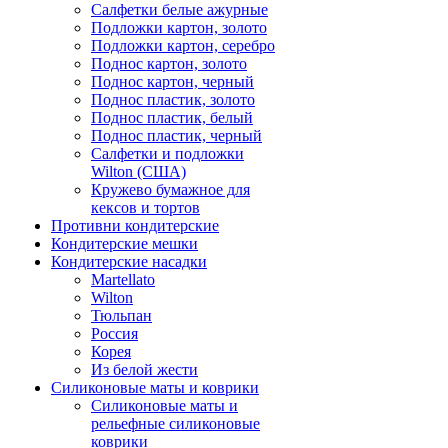
Салфетки белые ажурные
Подложки картон, золото
Подложки картон, серебро
Поднос картон, золото
Поднос картон, черный
Поднос пластик, золото
Поднос пластик, белый
Поднос пластик, черный
Салфетки и подложки
Wilton (США)
Кружево бумажное для
кексов и тортов
Противни кондитерские
Кондитерские мешки
Кондитерские насадки
Martellato
Wilton
Тюльпан
Россия
Корея
Из белой жести
Силиконовые маты и коврики
Силиконовые маты и
рельефные силиконовые
коврики