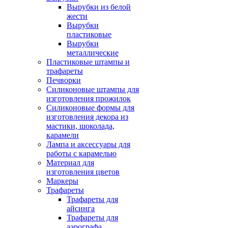
Вырубки из белой
жести
Вырубки
пластиковые
Вырубки
металлические
Пластиковые штампы и
трафареты
Печворки
Силиконовые штампы для
изготовления прожилок
Силиконовые формы для
изготовления декора из
мастики, шоколада,
карамели
Лампа и аксессуары для
работы с карамелью
Материал для
изготовления цветов
Маркеры
Трафареты
Трафареты для
айсинга
Трафареты для
аэрографа