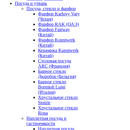
Посуда и утварь
Посуда, стекло и фарфор
Фарфор Karlovy Vary
(Чехия)
Фарфор RAK (ОАЭ)
Фарфор Fairway
(Китай)
Фарфор Kunstwerk
(Китай)
Керамика Kunstwerk
(Китай)
Столовая посуда
ARC (Франция)
Барное стекло
Дюробор (Бельгия)
Барное стекло
Bormioli Luigi
(Италия)
Хрустальное стекло
Stolzle
Хрустальное стекло
Rona
Наплитная посуда и
гастроемкости
Наплитная посуда