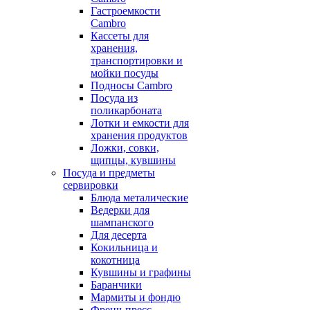
Гастроемкости
Cambro
Кассеты для
хранения,
транспортировки и
мойки посуды
Подносы Cambro
Посуда из
поликарбоната
Лотки и емкости для
хранения продуктов
Ложки, совки,
щипцы, кувшины
Посуда и предметы
сервировки
Блюда металические
Ведерки для
шампанского
Для десерта
Кокильница и
кокотница
Кувшины и графины
Баранчики
Мармиты и фондю
Френч-пресс