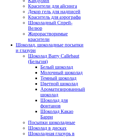
Кандурин
Красители для айсинга
Декор гель для надписей
Краситель для аэрографа
Шоколадный Спрей-
Велюр
Жирорастворимые
красители
Шоколад, шоколадные посыпки
и глазури
Шоколад Barry Callebaut
(Бельгия)
Белый шоколад
Молочный шоколад
Темный шоколад
Цветной шоколад
Ароматизированный
шоколад
Шоколад для
фонтанов
Шоколад Какао
Барри
Посыпки шоколадные
Шоколад в дисках
Шоколадная глазурь в