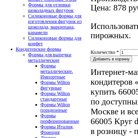
Формы для отливки
Цена: 878 ру
шоколадных фигурок
Силиконовые формы для
изготовления фигурок из
Использоват
шоколада, марципана,
карамели
пирожных.
Силиконовые формы для
конфет
Кондитерские формы
Количество
*
Формы для выпечки
металлические
Формы
Интернет-ма
металлические.
Импортные
кондитеров «
Формы Wilton
фигурные
купить 66005
Формы Wilton
стандартные
по доступны
Формы Wilton
Москве и все
порционные
Формы
66005 Круг d
перфорированные
Формы Италия,
в розницу - 
Франция
Другие