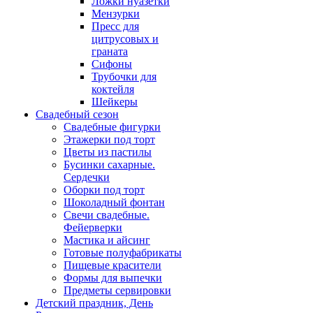
Ложки нуазетки
Мензурки
Пресс для
цитрусовых и
граната
Сифоны
Трубочки для
коктейля
Шейкеры
Свадебный сезон
Свадебные фигурки
Этажерки под торт
Цветы из пастилы
Бусинки сахарные.
Сердечки
Оборки под торт
Шоколадный фонтан
Свечи свадебные.
Фейерверки
Мастика и айсинг
Готовые полуфабрикаты
Пищевые красители
Формы для выпечки
Предметы сервировки
Детский праздник, День