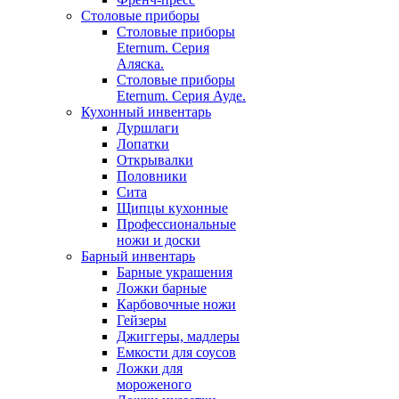
Столовые приборы
Столовые приборы
Eternum. Серия
Аляска.
Столовые приборы
Eternum. Серия Ауде.
Кухонный инвентарь
Дуршлаги
Лопатки
Открывалки
Половники
Сита
Щипцы кухонные
Профессиональные
ножи и доски
Барный инвентарь
Барные украшения
Ложки барные
Карбовочные ножи
Гейзеры
Джиггеры, мадлеры
Емкости для соусов
Ложки для
мороженого