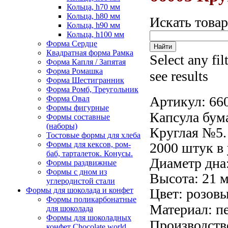
Кольца, h70 мм
Кольца, h80 мм
Искать това
Кольца, h90 мм
Кольца, h100 мм
Форма Сердце
Квадратная форма Рамка
Select any fil
Форма Капля / Запятая
Форма Ромашка
see results
Форма Шестигранник
Форма Ромб, Треугольник
Артикул:
66
Форма Овал
Формы фигурные
Капсула бум
Формы составные
(наборы)
Круглая №5.
Тостовые формы для хлеба
Формы для кексов, ром-
2000 штук в 
баб, тарталеток. Конусы.
Диаметр дна:
Формы раздвижные
Формы с дном из
Высота: 21 
углеродистой стали
Формы для шоколада и конфет
Цвет: розовы
Формы поликарбонатные
Материал: п
для шоколада
Формы для шоколадных
Производств
конфет Сhocolate world