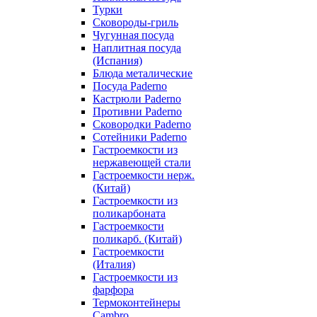
Турки
Сковороды-гриль
Чугунная посуда
Наплитная посуда
(Испания)
Блюда металические
Посуда Paderno
Кастрюли Paderno
Противни Paderno
Сковородки Paderno
Сотейники Paderno
Гастроемкости из
нержавеющей стали
Гастроемкости нерж.
(Китай)
Гастроемкости из
поликарбоната
Гастроемкости
поликарб. (Китай)
Гастроемкости
(Италия)
Гастроемкости из
фарфора
Термоконтейнеры
Cambro