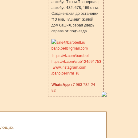
автобус Т от м.Планерная;
автобус 432, 678, 199 от м.
Сходненская до остановки
"13 мкр. Тушина", жилой
дом башня, серая дверь
справа от подъезда.
sale@barobell.ru
bar.o.bell@gmail.com
https://vk.com/barobell
https://vk.com/club124591753
www.instagram.com
/bar.o.bell/?hl=ru
WhatsApp
+7 963 782-24-
92
вующих.