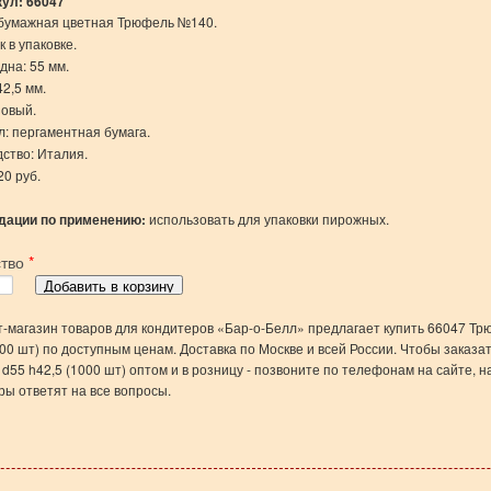
кул:
66047
бумажная цветная Трюфель №140.
 в упаковке.
дна: 55 мм.
42,5 мм.
зовый.
: пергаментная бумага.
ство: Италия.
20 руб.
дации по применению:
использовать для упаковки пирожных.
ство
*
-магазин товаров для кондитеров «Бар-о-Белл» предлагает купить 66047 Тр
000 шт) по доступным ценам. Доставка по Москве и всей России. Чтобы заказа
d55 h42,5 (1000 шт) оптом и в розницу - позвоните по телефонам на сайте, 
ы ответят на все вопросы.