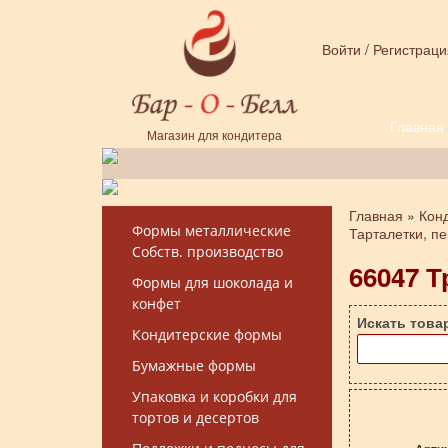
Перейти к основному содержанию
Войти
/
Регистраци
Главная
Форма поиска
Магазин для кондитера
Главная
»
Кон
Вы здесь
Формы металлические
Тарталетки, п
Собств. производство
66047 Т
Формы для шоколада и
конфет
Искать това
Кондитерские формы
Бумажные формы
Упаковка и коробки для
тортов и десертов