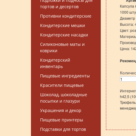
Подложки и подносы для
Арти
Капсула 
тортов и десертов
1000 штук
Противни кондитерские
Диаметр 
Высота: 
Кондитерские мешки
Цвет: ро
Кондитерские насадки
Материал
Производ
Силиконовые маты и
Цена: 14
коврики
Кондитерский
Рекомен
инвентарь
Количе
Пищевые ингредиенты
Красители пищевые
Интернет
Шоколад, шоколадные
h42,5 (1
посыпки и глазури
Трюфель 
менеджер
Украшения и декор
Пищевые принтеры
Подставки для тортов