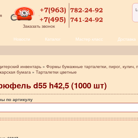
L
я
Заказать звонок
Новости
Каталог
Мастер класс
Доставка
дитерский инвентарь
»
Формы бумажные тарталетки, пирог, кулич, 
екарская бумага
»
Тарталетки цветные
рюфель d55 h42,5 (1000 шт)
ры по артикулу