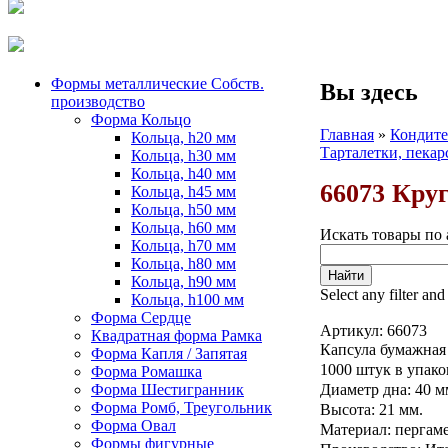
Формы металлические Собств.
Вы здесь
производство
Форма Кольцо
Главная
»
Кондите
Кольца, h20 мм
Тарталетки, пекар
Кольца, h30 мм
Кольца, h40 мм
66073 Круг
Кольца, h45 мм
Кольца, h50 мм
Кольца, h60 мм
Искать товары по 
Кольца, h70 мм
Кольца, h80 мм
Кольца, h90 мм
Select any filter and
Кольца, h100 мм
Форма Сердце
Артикул:
66073
Квадратная форма Рамка
Капсула бумажная
Форма Капля / Запятая
1000 штук в упако
Форма Ромашка
Форма Шестигранник
Диаметр дна: 40 м
Форма Ромб, Треугольник
Высота: 21 мм.
Форма Овал
Материал: пергам
Формы фигурные