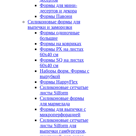
Формы для мини-
десертов и декора
Формы Павони
Силиконовые формы для
выпечки и заморозки
Формы одиночные
большие
Формы на ковриках
Формы РХ на листах
60х40 см
Формы SQ на листах
60х40 см
Наборы форм. Формы с
вырубкой
Формы HappyFlex
Силиконовые сетчатые
листы Silform
Силиконовые формы
для мармелада
Формы для выпечки с
микроперфорацией
Силиконовые сетчатые
листы Silform для
выпечки гамбургеров,