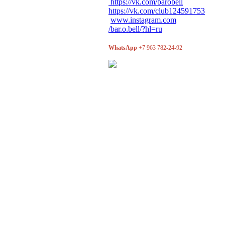
https://vk.com/barobell
https://vk.com/club124591753
www.instagram.com
/bar.o.bell/?hl=ru
WhatsApp
+7 963 782-24-92