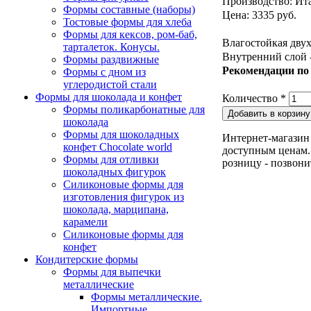
Производство: Ит
Формы составные (наборы)
Цена: 3335 руб.
Тостовые формы для хлеба
Формы для кексов, ром-баб,
Влагостойкая двух
тарталеток. Конусы.
Внутренний слой -
Формы раздвижные
Рекомендации по
Формы с дном из
углеродистой стали
Формы для шоколада и конфет
Количество
*
Формы поликарбонатные для
шоколада
Формы для шоколадных
Интернет-магазин 
конфет Сhocolate world
доступным ценам. 
Формы для отливки
розницу - позвони
шоколадных фигурок
Силиконовые формы для
изготовления фигурок из
шоколада, марципана,
карамели
Силиконовые формы для
конфет
Кондитерские формы
Формы для выпечки
металлические
Формы металлические.
Импортные