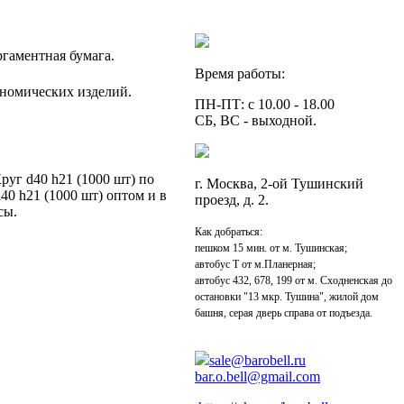
гаментная бумага.
Время работы:
ономических изделий.
ПН-ПТ: с 10.00 - 18.00
СБ, ВС - выходной.
руг d40 h21 (1000 шт) по
г. Москва, 2-ой Тушинский
40 h21 (1000 шт) оптом и в
проезд, д. 2.
сы.
Как добраться:
пешком 15 мин. от м. Тушинская;
автобус Т от м.Планерная;
автобус 432, 678, 199 от м. Сходненская до
остановки "13 мкр. Тушина", жилой дом
башня, серая дверь справа от подъезда.
sale@barobell.ru
bar.o.bell@gmail.com