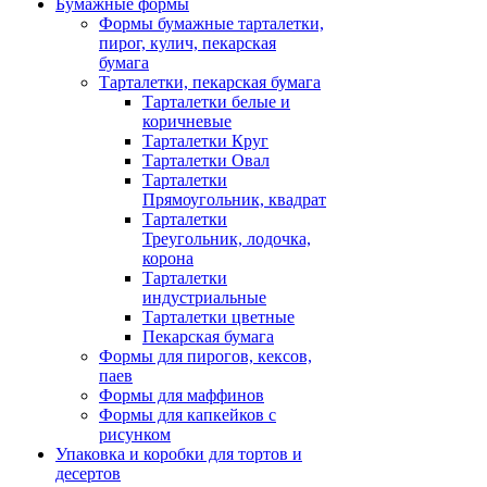
Бумажные формы
Формы бумажные тарталетки,
пирог, кулич, пекарская
бумага
Тарталетки, пекарская бумага
Тарталетки белые и
коричневые
Тарталетки Круг
Тарталетки Овал
Тарталетки
Прямоугольник, квадрат
Тарталетки
Треугольник, лодочка,
корона
Тарталетки
индустриальные
Тарталетки цветные
Пекарская бумага
Формы для пирогов, кексов,
паев
Формы для маффинов
Формы для капкейков с
рисунком
Упаковка и коробки для тортов и
десертов