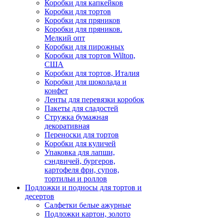
Коробки для капкейков
Коробки для тортов
Коробки для пряников
Коробки для пряников.
Мелкий опт
Коробки для пирожных
Коробки для тортов Wilton,
США
Коробки для тортов, Италия
Коробки для шоколада и
конфет
Ленты для перевязки коробок
Пакеты для сладостей
Стружка бумажная
декоративная
Переноски для тортов
Коробки для куличей
Упаковка для лапши,
сэндвичей, бургеров,
картофеля фри, супов,
тортильи и роллов
Подложки и подносы для тортов и
десертов
Салфетки белые ажурные
Подложки картон, золото