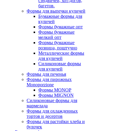
сэндвичей, хот-догов,
багетов.
Формы для выпечки куличей
Бумажные формы для
куличей
Формы бумажные опт
Формы бумажные
мелкий опт
Формы бумажные
розница, поштучно
Металлические формы
для куличей
Силиконовые формы
для куличей
Формы для печенья
Формы для пирожных
Monoporzione
Формы MONOP
Формы MIGNON
Силиконовые формы для
мармелада
Формы для oхлажденных
тортов и десертов
Формы для растойки хлеба и
булочек