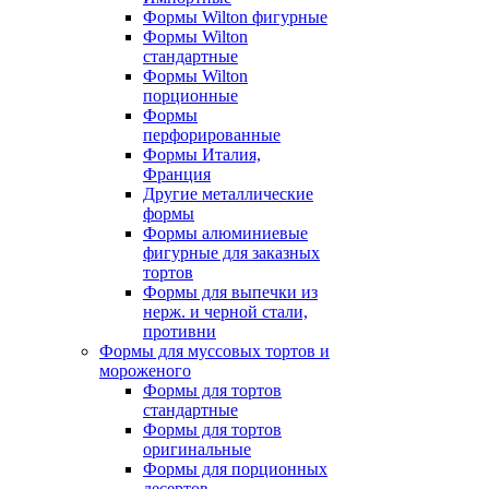
Формы Wilton фигурные
Формы Wilton
стандартные
Формы Wilton
порционные
Формы
перфорированные
Формы Италия,
Франция
Другие металлические
формы
Формы алюминиевые
фигурные для заказных
тортов
Формы для выпечки из
нерж. и черной стали,
противни
Формы для муссовых тортов и
мороженого
Формы для тортов
стандартные
Формы для тортов
оригинальные
Формы для порционных
десертов