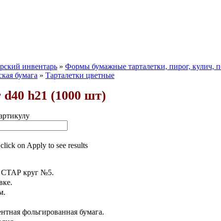
рский инвентарь
»
Формы бумажные тарталетки, пирог, кулич, п
ская бумага
»
Тарталетки цветные
 d40 h21 (1000 шт)
артикулу
 click on Apply to see results
 СТАР круг №5.
вке.
м.
ентная фольгированная бумага.