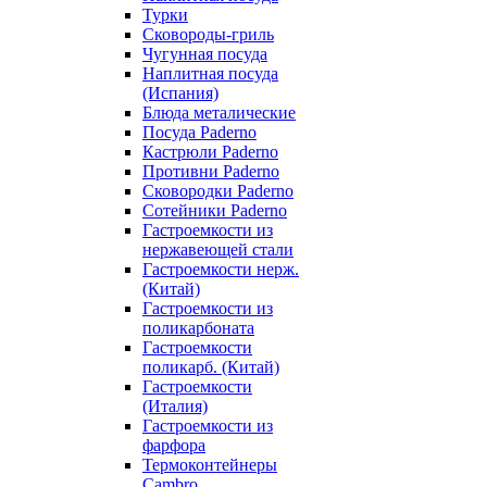
Турки
Сковороды-гриль
Чугунная посуда
Наплитная посуда
(Испания)
Блюда металические
Посуда Paderno
Кастрюли Paderno
Противни Paderno
Сковородки Paderno
Сотейники Paderno
Гастроемкости из
нержавеющей стали
Гастроемкости нерж.
(Китай)
Гастроемкости из
поликарбоната
Гастроемкости
поликарб. (Китай)
Гастроемкости
(Италия)
Гастроемкости из
фарфора
Термоконтейнеры
Cambro