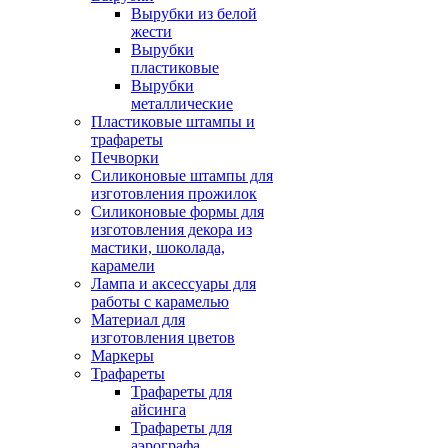
Вырубки из белой
жести
Вырубки
пластиковые
Вырубки
металлические
Пластиковые штампы и
трафареты
Печворки
Силиконовые штампы для
изготовления прожилок
Силиконовые формы для
изготовления декора из
мастики, шоколада,
карамели
Лампа и аксессуары для
работы с карамелью
Материал для
изготовления цветов
Маркеры
Трафареты
Трафареты для
айсинга
Трафареты для
аэрографа