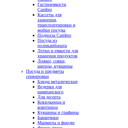
Гастроемкости
Cambro
Кассеты для
хранения,
транспортировки и
мойки посуды
Подносы Cambro
Посуда из
поликарбоната
Лотки и емкости для
хранения продуктов
Ложки, совки,
щипцы, кувшины
Посуда и предметы
сервировки
Блюда металические
Ведерки для
шампанского
Для десерта
Кокильница и
кокотница
Кувшины и графины
Баранчики
Мармиты и фондю
Френч-пресс