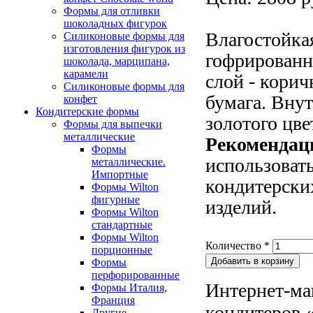
Формы для отливки
шоколадных фигурок
Влагостойка
Силиконовые формы для
изготовления фигурок из
гофрированн
шоколада, марципана,
карамели
слой - корич
Силиконовые формы для
бумага. Внут
конфет
Кондитерские формы
золотого цве
Формы для выпечки
металлические
Рекомендац
Формы
использоват
металлические.
Импортные
кондитерски
Формы Wilton
фигурные
изделий.
Формы Wilton
стандартные
Формы Wilton
Количество
*
порционные
Формы
перфорированные
Интернет-ма
Формы Италия,
Франция
кондитеров «
Другие