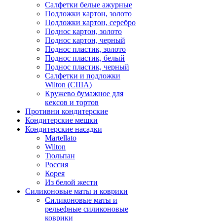
Салфетки белые ажурные
Подложки картон, золото
Подложки картон, серебро
Поднос картон, золото
Поднос картон, черный
Поднос пластик, золото
Поднос пластик, белый
Поднос пластик, черный
Салфетки и подложки
Wilton (США)
Кружево бумажное для
кексов и тортов
Противни кондитерские
Кондитерские мешки
Кондитерские насадки
Martellato
Wilton
Тюльпан
Россия
Корея
Из белой жести
Силиконовые маты и коврики
Силиконовые маты и
рельефные силиконовые
коврики