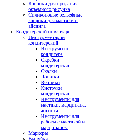
Коврики для придания
объемного рисунка
Силиконовые рельефные
коврики для мастики и
айсинга
Кондитерский инвентарь
Инстурментарий
кондитерский
Инструменты
кондитера
Скребки
кондитерские
Скалки
Лопатки
Венчики
Кисточки
кондитерские
Инструменты для
мастики, марципана,
айсинга
Инструменты для
работы с мастикой и
марципаном
Маркеры
Вырубки