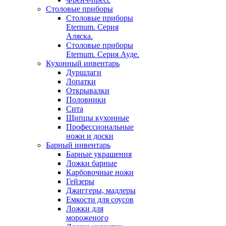
Столовые приборы
Столовые приборы
Eternum. Серия
Аляска.
Столовые приборы
Eternum. Серия Ауде.
Кухонный инвентарь
Дуршлаги
Лопатки
Открывалки
Половники
Сита
Щипцы кухонные
Профессиональные
ножи и доски
Барный инвентарь
Барные украшения
Ложки барные
Карбовочные ножи
Гейзеры
Джиггеры, мадлеры
Емкости для соусов
Ложки для
мороженого