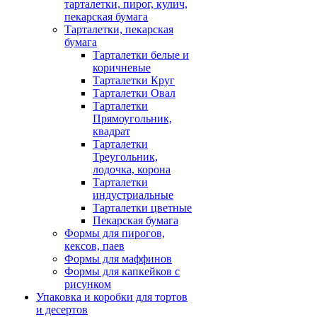
тарталетки, пирог, кулич,
пекарская бумага
Тарталетки, пекарская
бумага
Тарталетки белые и
коричневые
Тарталетки Круг
Тарталетки Овал
Тарталетки
Прямоугольник,
квадрат
Тарталетки
Треугольник,
лодочка, корона
Тарталетки
индустриальные
Тарталетки цветные
Пекарская бумага
Формы для пирогов,
кексов, паев
Формы для маффинов
Формы для капкейков с
рисунком
Упаковка и коробки для тортов
и десертов