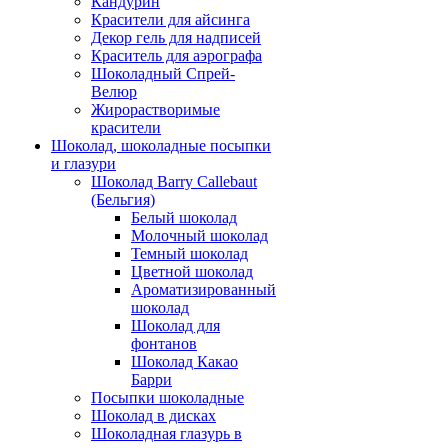
Кандурин
Красители для айсинга
Декор гель для надписей
Краситель для аэрографа
Шоколадный Спрей-
Велюр
Жирорастворимые
красители
Шоколад, шоколадные посыпки
и глазури
Шоколад Barry Callebaut
(Бельгия)
Белый шоколад
Молочный шоколад
Темный шоколад
Цветной шоколад
Ароматизированный
шоколад
Шоколад для
фонтанов
Шоколад Какао
Барри
Посыпки шоколадные
Шоколад в дисках
Шоколадная глазурь в