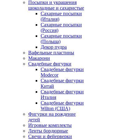
Посыпки и украшения
шоколадные и сахаристые
Сахарные посыпки
(Италия)
Сахарные посыпки
(Россия)
Сахарные посыпки
(Польша)
Декор пудра
Вафельные пластины
Макарони
Свадебные фигурки
Свадебные фигурки
Modecor
Свадебные фигурки
Китай
Свадебные фигурки
Италия
Свадебные фигурки
Wilton (США)
Фигурки на рождение
детей
Игровые комплекты
Ленты бордюрные
Свечи и фейерверки