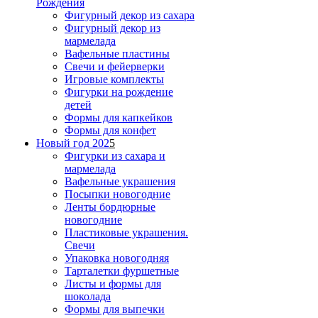
Рождения
Фигурный декор из сахара
Фигурный декор из
мармелада
Вафельные пластины
Свечи и фейерверки
Игровые комплекты
Фигурки на рождение
детей
Формы для капкейков
Формы для конфет
Новый год 202
5
Фигурки из сахара и
мармелада
Вафельные украшения
Посыпки новогодние
Ленты бордюрные
новогодние
Пластиковые украшения.
Свечи
Упаковка новогодняя
Тарталетки фуршетные
Листы и формы для
шоколада
Формы для выпечки