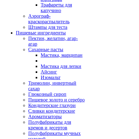
Трафареты для
капучино
Аэрограф-
краскораспылитель
Штампы для теста
Пищевые ингредиенты
Пектин, желатин, агар-
агар
Сахарные пасты
Мастика, марципан
Мастика для лепки
Айсинг
Изомальт
Тримолин, инвертный
сахар
Глюкозный сироп
Пищевое золото и серебро
Кондитерские глазури
Сливки кондитерские
Ароматизаторы
Полуфабрикаты для
кремов и десертов
Полуфабрикаты мучных
изделий