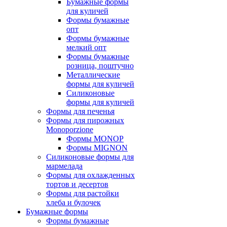
Бумажные формы
для куличей
Формы бумажные
опт
Формы бумажные
мелкий опт
Формы бумажные
розница, поштучно
Металлические
формы для куличей
Силиконовые
формы для куличей
Формы для печенья
Формы для пирожных
Monoporzione
Формы MONOP
Формы MIGNON
Силиконовые формы для
мармелада
Формы для oхлажденных
тортов и десертов
Формы для растойки
хлеба и булочек
Бумажные формы
Формы бумажные