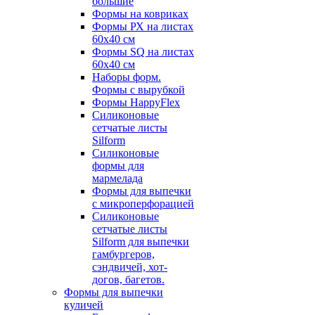
большие
Формы на ковриках
Формы РХ на листах
60х40 см
Формы SQ на листах
60х40 см
Наборы форм.
Формы с вырубкой
Формы HappyFlex
Силиконовые
сетчатые листы
Silform
Силиконовые
формы для
мармелада
Формы для выпечки
с микроперфорацией
Силиконовые
сетчатые листы
Silform для выпечки
гамбургеров,
сэндвичей, хот-
догов, багетов.
Формы для выпечки
куличей