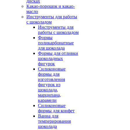
дисках
Какао-порошок и какао-
масло
Инструменты для работы
с шоколадом
Инструменты для
работы с шоколадом
Формы
поликарбонатные
для шоколада
Формы для отливки
шоколадных
фигурок
Силиконовые
формы для
изготовления
фигурок из
шоколада,
марципана,
карамели
Силиконовые
формы для конфет
Ванна для
темперирования
шоколада