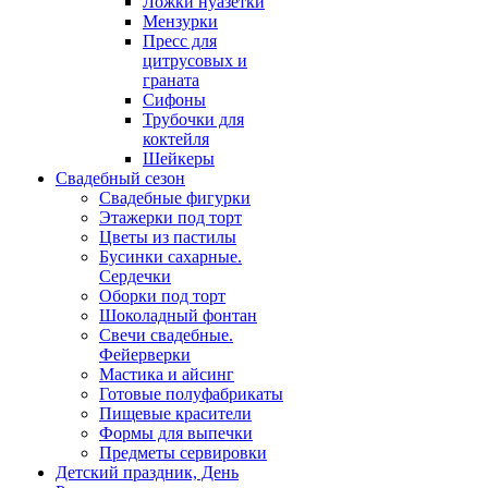
Ложки нуазетки
Мензурки
Пресс для
цитрусовых и
граната
Сифоны
Трубочки для
коктейля
Шейкеры
Свадебный сезон
Свадебные фигурки
Этажерки под торт
Цветы из пастилы
Бусинки сахарные.
Сердечки
Оборки под торт
Шоколадный фонтан
Свечи свадебные.
Фейерверки
Мастика и айсинг
Готовые полуфабрикаты
Пищевые красители
Формы для выпечки
Предметы сервировки
Детский праздник, День