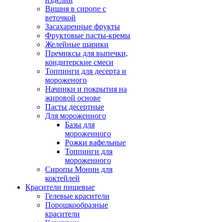
Вишня в сиропе с
веточкой
Засахаренные фрукты
Фруктовые пасты-кремы
Желейные шарики
Премиксы для выпечки,
кондитерские смеси
Топпинги для десерта и
мороженого
Начинки и покрытия на
жировой основе
Пасты десертные
Для мороженного
Базы для
мороженного
Рожки вафельные
Топпинги для
мороженного
Сиропы Монин для
коктейлей
Красители пищевые
Гелевые красители
Порошкообразные
красители