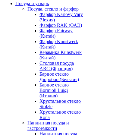
Посуда и утварь
Посуда, стекло и фарфор
Фарфор Karlovy Vary
(Чехия)
Фарфор RAK (ОАЭ)
Фарфор Fairway
(Китай)
Фарфор Kunstwerk
(Китай)
Керамика Kunstwerk
(Китай)
Столовая посуда
ARC (Франция)
Барное стекло
Дюробор (Бельгия)
Барное стекло
Bormioli Luigi
(Италия)
Хрустальное стекло
Stolzle
Хрустальное стекло
Rona
Наплитная посуда и
гастроемкости
Наплитная посуда