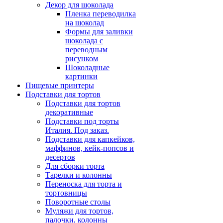
Декор для шоколада
Пленка переводилка
на шоколад
Формы для заливки
шоколада с
переводным
рисунком
Шоколадные
картинки
Пищевые принтеры
Подставки для тортов
Подставки для тортов
декоративные
Подставки под торты
Италия. Под заказ.
Подставки для капкейков,
маффинов, кейк-попсов и
десертов
Для сборки торта
Тарелки и колонны
Переноска для торта и
тортовницы
Поворотные столы
Муляжи для тортов,
палочки, колонны