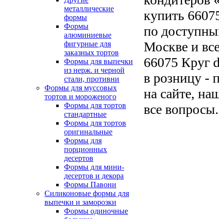
металлические
купить 66075
формы
Формы
по доступны
алюминиевые
Москве и все
фигурные для
заказных тортов
66075 Круг d
Формы для выпечки
из нерж. и черной
в розницу - 
стали, противни
Формы для муссовых
на сайте, на
тортов и мороженого
Формы для тортов
все вопросы.
стандартные
Формы для тортов
оригинальные
Формы для
порционных
десертов
Формы для мини-
десертов и декора
Формы Павони
Силиконовые формы для
выпечки и заморозки
Формы одиночные