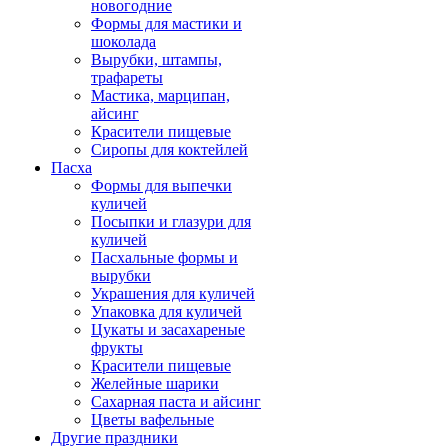
новогодние
Формы для мастики и
шоколада
Вырубки, штампы,
трафареты
Мастика, марципан,
айсинг
Красители пищевые
Сиропы для коктейлей
Пасха
Формы для выпечки
куличей
Посыпки и глазури для
куличей
Пасхальные формы и
вырубки
Украшения для куличей
Упаковка для куличей
Цукаты и засахареные
фрукты
Красители пищевые
Желейные шарики
Сахарная паста и айсинг
Цветы вафельные
Другие праздники