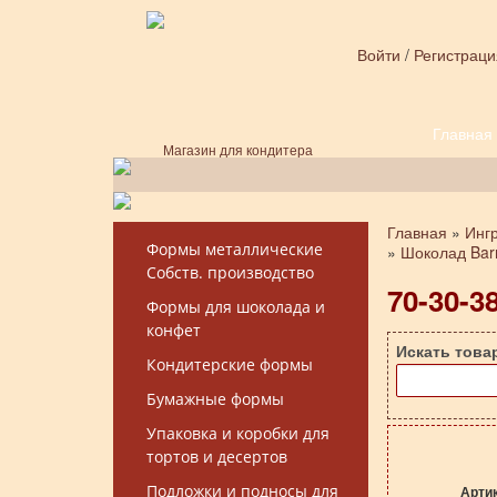
Перейти к основному содержанию
Войти
/
Регистраци
Главная
Форма поиска
Магазин для кондитера
Главная
»
Инг
Вы здесь
Формы металлические
»
Шоколад Barr
Собств. производство
70-30-3
Формы для шоколада и
конфет
Искать това
Кондитерские формы
Бумажные формы
Упаковка и коробки для
тортов и десертов
Подложки и подносы для
Арти