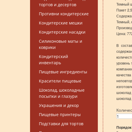
Темный ш
тортов и десертов
Пакет 2,5
Противни кондитерские
Содержан
Темный, 
Кондитерские мешки
Производ
Кондитерские насадки
Цена: 77
Силиконовые маты и
В соста
коврики
содержан
Кондитерский
количес
инвентарь
уровень 
компани
Пищевые ингредиенты
качеств
Красители пищевые
неповто
изготовл
Шоколад, шоколадные
шоколад
посыпки и глазури
шоколад 
Украшения и декор
Количе
Пищевые принтеры
Подставки для тортов
Порядок