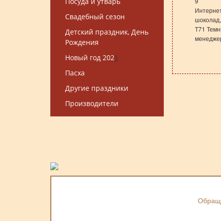
Посуда и утварь
9
Интернет
Свадебный сезон
шоколад,
T71 Темн
Детский праздник, День
менеджер
Рождения
Новый год 202
5
Пасха
Другие праздники
Производители
Обраща