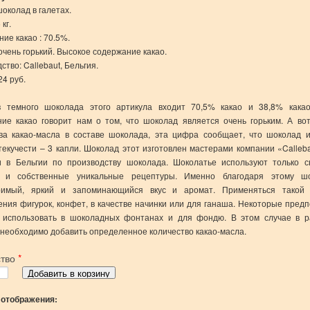
околад в галетах.
 кг.
ие какао : 70.5%.
очень горький. Высокое содержание какао.
ство: Callebaut, Бельгия.
24 руб.
в темного шоколада этого артикула входит 70,5% какао и 38,8% какао
ие какао говорит нам о том, что шоколад является очень горьким. А вот
тва какао-масла в составе шоколада, эта цифра сообщает, что шоколад 
текучести – 3 капли. Шоколад этот изготовлен мастерами компании «Calleb
и в Бельгии по производству шоколада. Шоколатье используют только 
а и собственные уникальные рецептуры. Именно благодаря этому ш
римый, яркий и запоминающийся вкус и аромат. Применяться такой
ения фигурок, конфет, в качестве начинки или для ганаша. Некоторые пред
 использовать в шоколадных фонтанах и для фондю. В этом случае в 
необходимо добавить определенное количество какао-масла.
ство
*
 отображения: