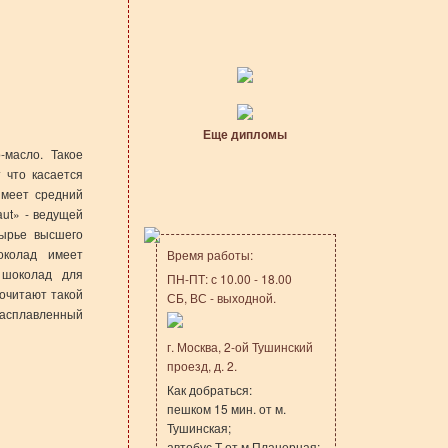
Еще дипломы
-масло. Такое
 что касается
имеет средний
aut» - ведущей
сырье высшего
околад имеет
Время работы:
 шоколад для
ПН-ПТ: с 10.00 - 18.00
почитают такой
СБ, ВС - выходной.
расплавленный
г. Москва, 2-ой Тушинский
проезд, д. 2.
Как добраться:
пешком 15 мин. от м.
Тушинская;
автобус Т от м.Планерная;