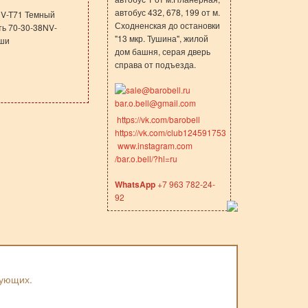
автобус 432, 678, 199 от м.
NV-T71 Темный
Сходненская до остановки
ть 70-30-38NV-
"13 мкр. Тушина", жилой
аши
дом башня, серая дверь
справа от подъезда.
sale@barobell.ru
bar.o.bell@gmail.com
https://vk.com/barobell
https://vk.com/club124591753
www.instagram.com
/bar.o.bell/?hl=ru
WhatsApp
+7 963 782-24-
92
вующих.