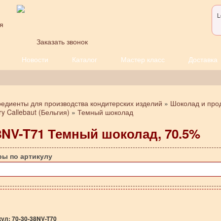
L
я
Заказать звонок
Новости
Каталог
Мастер класс
Доставка
редиенты для производства кондитерских изделий
»
Шоколад и про
y Callebaut (Бельгия)
»
Темный шоколад
8NV-T71 Темный шоколад, 70.5%
ры по артикулу
кул:
70-30-38NV-T70