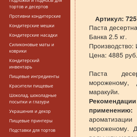
Подложки и подносы для
тортов и десертов
Противни кондитерские
Артикул:
725
Кондитерские мешки
Паста десертн
Банка 2.5 кг.
Кондитерские насадки
Производство:
Силиконовые маты и
коврики
Цена: 4885 руб
Кондитерский
инвентарь
Паста десе
Пищевые ингредиенты
мороженому, 
Красители пищевые
маракуйи.
Шоколад, шоколадные
Реком
посыпки и глазури
применению:
Украшения и декор
ароматизац
Пищевые принтеры
мороженому. Д
Подставки для тортов