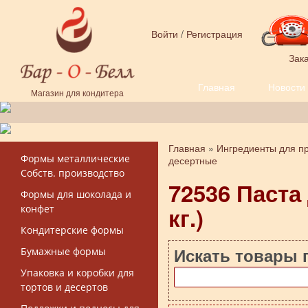
Перейти к основному содержанию
Войти
/
Регистрация
Зака
Главная
Новости
Форма поиска
Магазин для кондитера
Главная
»
Ингредиенты для пр
Вы здесь
Формы металлические
десертные
Собств. производство
72536 Паста 
Формы для шоколада и
кг.)
конфет
Кондитерские формы
Искать товары 
Бумажные формы
Упаковка и коробки для
тортов и десертов