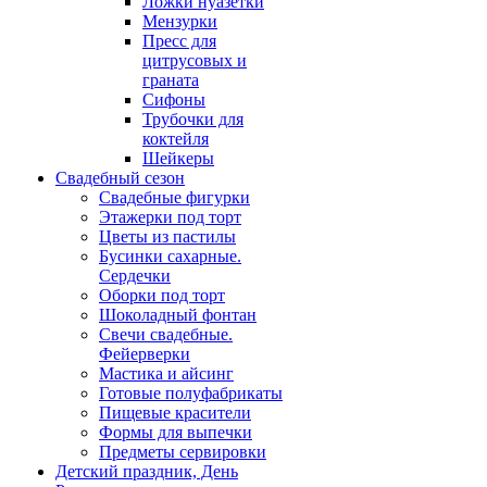
Ложки нуазетки
Мензурки
Пресс для
цитрусовых и
граната
Сифоны
Трубочки для
коктейля
Шейкеры
Свадебный сезон
Свадебные фигурки
Этажерки под торт
Цветы из пастилы
Бусинки сахарные.
Сердечки
Оборки под торт
Шоколадный фонтан
Свечи свадебные.
Фейерверки
Мастика и айсинг
Готовые полуфабрикаты
Пищевые красители
Формы для выпечки
Предметы сервировки
Детский праздник, День