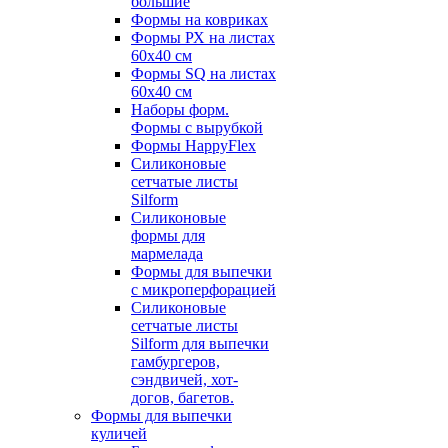
большие
Формы на ковриках
Формы РХ на листах
60х40 см
Формы SQ на листах
60х40 см
Наборы форм.
Формы с вырубкой
Формы HappyFlex
Силиконовые
сетчатые листы
Silform
Силиконовые
формы для
мармелада
Формы для выпечки
с микроперфорацией
Силиконовые
сетчатые листы
Silform для выпечки
гамбургеров,
сэндвичей, хот-
догов, багетов.
Формы для выпечки
куличей