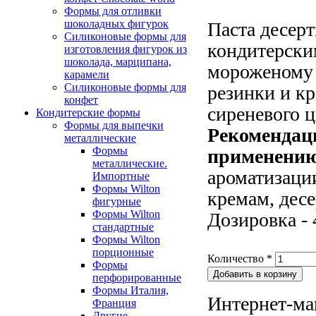
Формы для отливки
шоколадных фигурок
Паста десер
Силиконовые формы для
кондитерски
изготовления фигурок из
шоколада, марципана,
мороженому 
карамели
Силиконовые формы для
резинки и кр
конфет
сиреневого ц
Кондитерские формы
Формы для выпечки
Рекомендац
металлические
Формы
применению
металлические.
ароматизаци
Импортные
Формы Wilton
кремам, дес
фигурные
Формы Wilton
Дозировка - 
стандартные
Формы Wilton
порционные
Количество
*
Формы
перфорированные
Формы Италия,
Интернет-ма
Франция
Другие