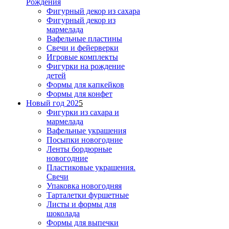
Рождения
Фигурный декор из сахара
Фигурный декор из
мармелада
Вафельные пластины
Свечи и фейерверки
Игровые комплекты
Фигурки на рождение
детей
Формы для капкейков
Формы для конфет
Новый год 202
5
Фигурки из сахара и
мармелада
Вафельные украшения
Посыпки новогодние
Ленты бордюрные
новогодние
Пластиковые украшения.
Свечи
Упаковка новогодняя
Тарталетки фуршетные
Листы и формы для
шоколада
Формы для выпечки