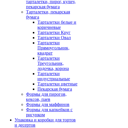
тарталетки, пирог, кулич,
пекарская бумага
Тарталетки, пекарская
бумага
Тарталетки белые и
коричневые
Тарталетки Круг
Тарталетки Овал
Тарталетки
Прямоугольник,
квадрат
Тарталетки
Треугольник,
лодочка, корона
Тарталетки
индустриальные
Тарталетки цветные
Пекарская бумага
Формы для пирогов,
кексов, паев
Формы для маффинов
Формы для капкейков с
рисунком
Упаковка и коробки для тортов
и десертов