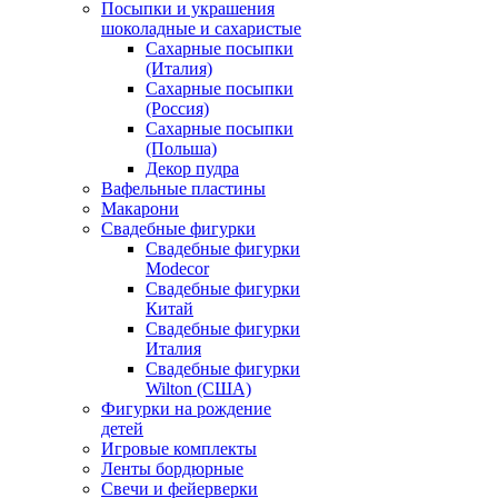
Посыпки и украшения
шоколадные и сахаристые
Сахарные посыпки
(Италия)
Сахарные посыпки
(Россия)
Сахарные посыпки
(Польша)
Декор пудра
Вафельные пластины
Макарони
Свадебные фигурки
Свадебные фигурки
Modecor
Свадебные фигурки
Китай
Свадебные фигурки
Италия
Свадебные фигурки
Wilton (США)
Фигурки на рождение
детей
Игровые комплекты
Ленты бордюрные
Свечи и фейерверки