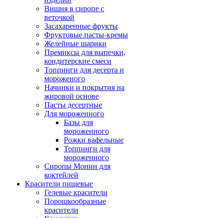
Вишня в сиропе с
веточкой
Засахаренные фрукты
Фруктовые пасты-кремы
Желейные шарики
Премиксы для выпечки,
кондитерские смеси
Топпинги для десерта и
мороженого
Начинки и покрытия на
жировой основе
Пасты десертные
Для мороженного
Базы для
мороженного
Рожки вафельные
Топпинги для
мороженного
Сиропы Монин для
коктейлей
Красители пищевые
Гелевые красители
Порошкообразные
красители