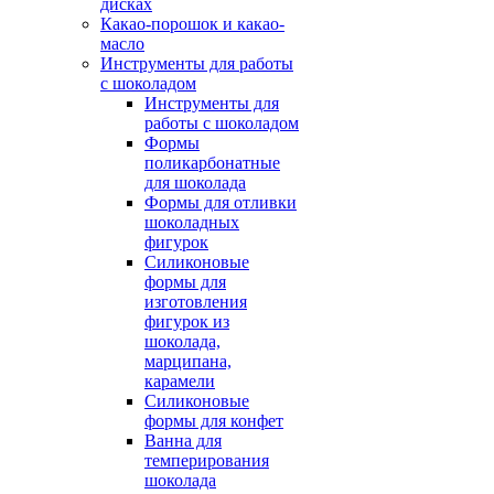
дисках
Какао-порошок и какао-
масло
Инструменты для работы
с шоколадом
Инструменты для
работы с шоколадом
Формы
поликарбонатные
для шоколада
Формы для отливки
шоколадных
фигурок
Силиконовые
формы для
изготовления
фигурок из
шоколада,
марципана,
карамели
Силиконовые
формы для конфет
Ванна для
темперирования
шоколада