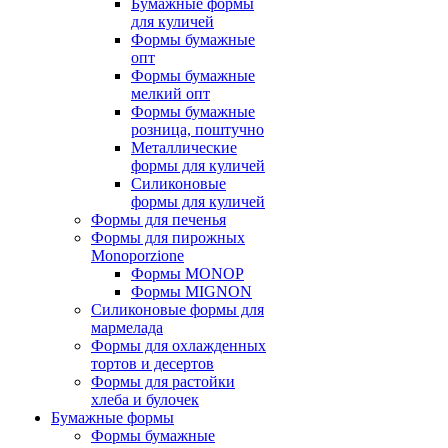
Бумажные формы
для куличей
Формы бумажные
опт
Формы бумажные
мелкий опт
Формы бумажные
розница, поштучно
Металлические
формы для куличей
Силиконовые
формы для куличей
Формы для печенья
Формы для пирожных
Monoporzione
Формы MONOP
Формы MIGNON
Силиконовые формы для
мармелада
Формы для oхлажденных
тортов и десертов
Формы для растойки
хлеба и булочек
Бумажные формы
Формы бумажные