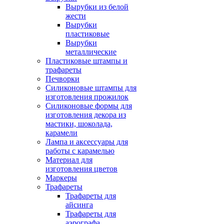
Вырубки из белой
жести
Вырубки
пластиковые
Вырубки
металлические
Пластиковые штампы и
трафареты
Печворки
Силиконовые штампы для
изготовления прожилок
Силиконовые формы для
изготовления декора из
мастики, шоколада,
карамели
Лампа и аксессуары для
работы с карамелью
Материал для
изготовления цветов
Маркеры
Трафареты
Трафареты для
айсинга
Трафареты для
аэрографа