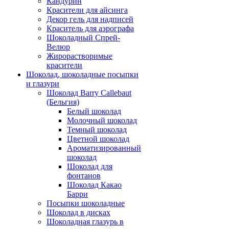
Кандурин
Красители для айсинга
Декор гель для надписей
Краситель для аэрографа
Шоколадный Спрей-
Велюр
Жирорастворимые
красители
Шоколад, шоколадные посыпки
и глазури
Шоколад Barry Callebaut
(Бельгия)
Белый шоколад
Молочный шоколад
Темный шоколад
Цветной шоколад
Ароматизированный
шоколад
Шоколад для
фонтанов
Шоколад Какао
Барри
Посыпки шоколадные
Шоколад в дисках
Шоколадная глазурь в