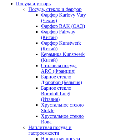
Посуда и утварь
Посуда, стекло и фарфор
Фарфор Karlovy Vary
(Чехия)
Фарфор RAK (ОАЭ)
Фарфор Fairway
(Китай)
Фарфор Kunstwerk
(Китай)
Керамика Kunstwerk
(Китай)
Столовая посуда
ARC (Франция)
Барное стекло
Дюробор (Бельгия)
Барное стекло
Bormioli Luigi
(Италия)
Хрустальное стекло
Stolzle
Хрустальное стекло
Rona
Наплитная посуда и
гастроемкости
Наплитная посуда