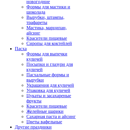
новогодние
Формы для мастики и
шоколада
Вырубки, штампы,
трафареты
Мастика, марципан,
айсинг
Красители пищевые
Сиропы для коктейлей
Пасха
Формы для выпечки
куличей
Посыпки и глазури для
куличей
Пасхальные формы и
вырубки
Украшения для куличей
Упаковка для куличей
Цукаты и засахареные
фрукты
Красители пищевые
Желейные шарики
Сахарная паста и айсинг
Цветы вафельные
Другие праздники