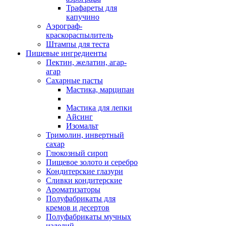
Трафареты для
капучино
Аэрограф-
краскораспылитель
Штампы для теста
Пищевые ингредиенты
Пектин, желатин, агар-
агар
Сахарные пасты
Мастика, марципан
Мастика для лепки
Айсинг
Изомальт
Тримолин, инвертный
сахар
Глюкозный сироп
Пищевое золото и серебро
Кондитерские глазури
Сливки кондитерские
Ароматизаторы
Полуфабрикаты для
кремов и десертов
Полуфабрикаты мучных
изделий