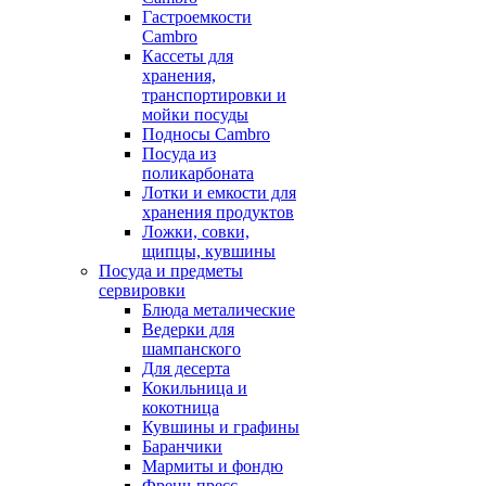
Гастроемкости
Cambro
Кассеты для
хранения,
транспортировки и
мойки посуды
Подносы Cambro
Посуда из
поликарбоната
Лотки и емкости для
хранения продуктов
Ложки, совки,
щипцы, кувшины
Посуда и предметы
сервировки
Блюда металические
Ведерки для
шампанского
Для десерта
Кокильница и
кокотница
Кувшины и графины
Баранчики
Мармиты и фондю
Френч-пресс