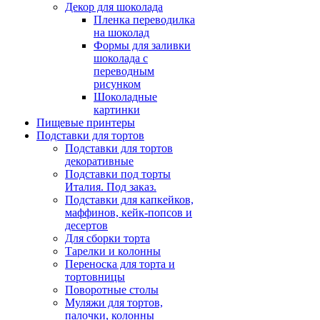
Декор для шоколада
Пленка переводилка
на шоколад
Формы для заливки
шоколада с
переводным
рисунком
Шоколадные
картинки
Пищевые принтеры
Подставки для тортов
Подставки для тортов
декоративные
Подставки под торты
Италия. Под заказ.
Подставки для капкейков,
маффинов, кейк-попсов и
десертов
Для сборки торта
Тарелки и колонны
Переноска для торта и
тортовницы
Поворотные столы
Муляжи для тортов,
палочки, колонны