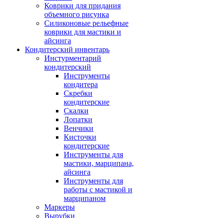
Коврики для придания
объемного рисунка
Силиконовые рельефные
коврики для мастики и
айсинга
Кондитерский инвентарь
Инстурментарий
кондитерский
Инструменты
кондитера
Скребки
кондитерские
Скалки
Лопатки
Венчики
Кисточки
кондитерские
Инструменты для
мастики, марципана,
айсинга
Инструменты для
работы с мастикой и
марципаном
Маркеры
Вырубки