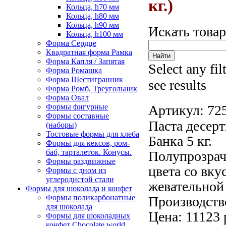
кг.)
Кольца, h70 мм
Кольца, h80 мм
Кольца, h90 мм
Искать това
Кольца, h100 мм
Форма Сердце
Квадратная форма Рамка
Форма Капля / Запятая
Select any fil
Форма Ромашка
Форма Шестигранник
see results
Форма Ромб, Треугольник
Форма Овал
Формы фигурные
Артикул:
72
Формы составные
Паста десе
(наборы)
Тостовые формы для хлеба
Банка 5 кг.
Формы для кексов, ром-
баб, тарталеток. Конусы.
Полупрозрач
Формы раздвижные
цвета со вку
Формы с дном из
углеродистой стали
жевательной
Формы для шоколада и конфет
Формы поликарбонатные
Производств
для шоколада
Цена: 11123 
Формы для шоколадных
конфет Сhocolate world