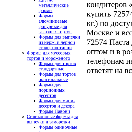
кондитеров «
металлические
формы
купить 72574
Формы
алюминиевые
кг.) по дост
фигурные для
Москве и все
заказных тортов
Формы для выпечки
72574 Паста 
из нерж. и черной
стали, противни
оптом и в ро
Формы для муссовых
тортов и мороженого
телефонам н
Формы для тортов
ответят на в
стандартные
Формы для тортов
оригинальные
Формы для
порционных
десертов
Формы для мини-
десертов и декора
Формы Павони
Силиконовые формы для
выпечки и заморозки
Формы одиночные