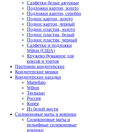
Салфетки белые ажурные
Подложки картон, золото
Подложки картон, серебро
Поднос картон, золото
Поднос картон, черный
Поднос пластик, золото
Поднос пластик, белый
Поднос пластик, черный
Салфетки и подложки
Wilton (США)
Кружево бумажное для
кексов и тортов
Противни кондитерские
Кондитерские мешки
Кондитерские насадки
Martellato
Wilton
Тюльпан
Россия
Корея
Из белой жести
Силиконовые маты и коврики
Силиконовые маты и
рельефные силиконовые
коврики