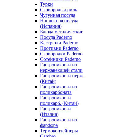
Турки
Сковороды-гриль
Чугунная посуда
Наплитная посуда
(Испания)
Блюда металические
Посуда Paderno
Кастрюли Paderno
Противни Paderno
Сковородки Paderno
Сотейники Paderno
Гастроемкости из
нержавеющей стали
Гастроемкости нерж.
(Китай)
Гастроемкости из
поликарбоната
Гастроемкости
поликарб. (Китай)
Гастроемкости
(Италия)
Гастроемкости из
фарфора
Термоконтейнеры
Cambro