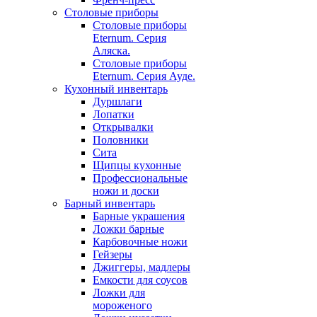
Столовые приборы
Столовые приборы
Eternum. Серия
Аляска.
Столовые приборы
Eternum. Серия Ауде.
Кухонный инвентарь
Дуршлаги
Лопатки
Открывалки
Половники
Сита
Щипцы кухонные
Профессиональные
ножи и доски
Барный инвентарь
Барные украшения
Ложки барные
Карбовочные ножи
Гейзеры
Джиггеры, мадлеры
Емкости для соусов
Ложки для
мороженого