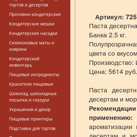
тортов и десертов
Противни кондитерские
Артикул:
725
Кондитерские мешки
Паста десертн
Банка 2.5 кг.
Кондитерские насадки
Полупрозрачная
Силиконовые маты и
коврики
цвета со вкусо
Кондитерский
Производство:
инвентарь
Цена: 5614 руб
Пищевые ингредиенты
Красители пищевые
Паста десертн
Шоколад, шоколадные
десертам и мор
посыпки и глазури
Реком
Украшения и декор
применению:
Пищевые принтеры
ароматизации 
Подставки для тортов
десертам и мо