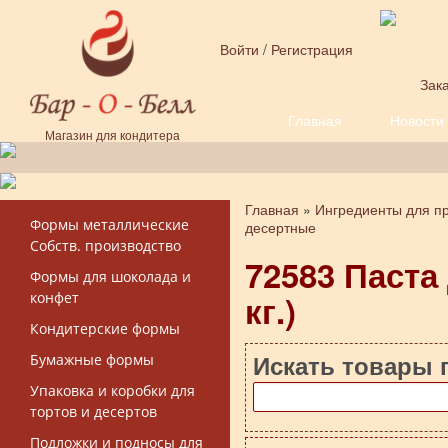
Перейти к основному содержанию
Войти
/
Регистрация
Зака
Главная
Новости
Форма поиска
Магазин для кондитера
Главная
»
Ингредиенты для пр
Вы здесь
Формы металлические
десертные
Собств. производство
72583 Паста 
Формы для шоколада и
кг.)
конфет
Кондитерские формы
Искать товары 
Бумажные формы
Упаковка и коробки для
тортов и десертов
Подложки и подносы для