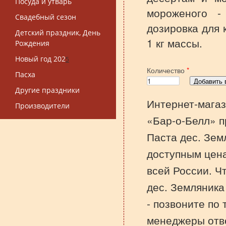
Посуда и утварь
мороженого -
Свадебный сезон
дозировка для 
Детский праздник, День
1 кг массы.
Рождения
Новый год 202
5
Количество
*
Пасха
Другие праздники
Интернет-магаз
Производители
«Бар-о-Белл» п
Паста дес. Земл
доступным цена
всей России. Ч
дес. Земляника 
- позвоните по
менеджеры отве