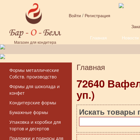
Перейти к основному содержанию
Войти
/
Регистрация
Зака
Главная
Новости
Форма поиска
Магазин для кондитера
Главная
Вы здесь
Формы металлические
Собств. производство
72640 Вафе
Формы для шоколада и
уп.)
конфет
Кондитерские формы
Искать товары 
Бумажные формы
Упаковка и коробки для
тортов и десертов
Подложки и подносы для