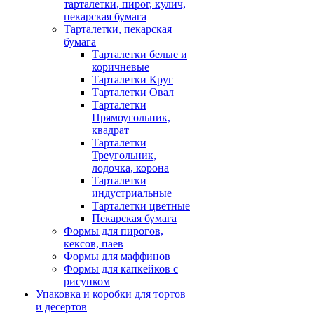
тарталетки, пирог, кулич,
пекарская бумага
Тарталетки, пекарская
бумага
Тарталетки белые и
коричневые
Тарталетки Круг
Тарталетки Овал
Тарталетки
Прямоугольник,
квадрат
Тарталетки
Треугольник,
лодочка, корона
Тарталетки
индустриальные
Тарталетки цветные
Пекарская бумага
Формы для пирогов,
кексов, паев
Формы для маффинов
Формы для капкейков с
рисунком
Упаковка и коробки для тортов
и десертов