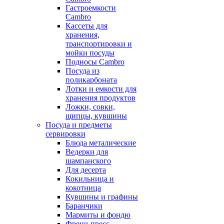
Гастроемкости
Cambro
Кассеты для
хранения,
транспортировки и
мойки посуды
Подносы Cambro
Посуда из
поликарбоната
Лотки и емкости для
хранения продуктов
Ложки, совки,
щипцы, кувшины
Посуда и предметы
сервировки
Блюда металические
Ведерки для
шампанского
Для десерта
Кокильница и
кокотница
Кувшины и графины
Баранчики
Мармиты и фондю
Френч-пресс