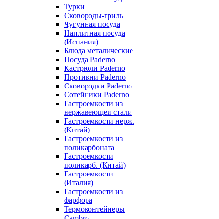
Турки
Сковороды-гриль
Чугунная посуда
Наплитная посуда
(Испания)
Блюда металические
Посуда Paderno
Кастрюли Paderno
Противни Paderno
Сковородки Paderno
Сотейники Paderno
Гастроемкости из
нержавеющей стали
Гастроемкости нерж.
(Китай)
Гастроемкости из
поликарбоната
Гастроемкости
поликарб. (Китай)
Гастроемкости
(Италия)
Гастроемкости из
фарфора
Термоконтейнеры
Cambro