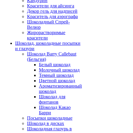
Кандурин
Красители для айсинга
Декор гель для надписей
Краситель для аэрографа
Шоколадный Спрей-
Велюр
Жирорастворимые
красители
Шоколад, шоколадные посыпки
и глазури
Шоколад Barry Callebaut
(Бельгия)
Белый шоколад
Молочный шоколад
Темный шоколад
Цветной шоколад
Ароматизированный
шоколад
Шоколад для
фонтанов
Шоколад Какао
Барри
Посыпки шоколадные
Шоколад в дисках
Шоколадная глазурь в