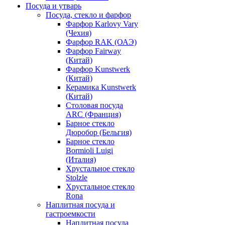
Посуда и утварь
Посуда, стекло и фарфор
Фарфор Karlovy Vary
(Чехия)
Фарфор RAK (ОАЭ)
Фарфор Fairway
(Китай)
Фарфор Kunstwerk
(Китай)
Керамика Kunstwerk
(Китай)
Столовая посуда
ARC (Франция)
Барное стекло
Дюробор (Бельгия)
Барное стекло
Bormioli Luigi
(Италия)
Хрустальное стекло
Stolzle
Хрустальное стекло
Rona
Наплитная посуда и
гастроемкости
Наплитная посуда