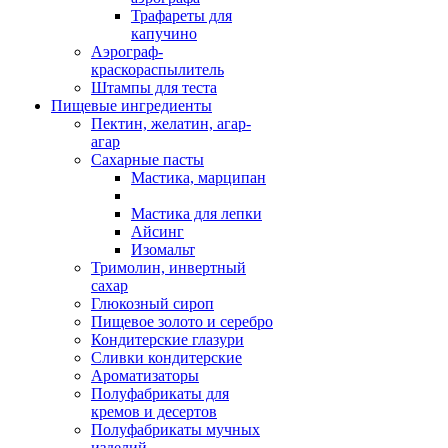
Трафареты для
капучино
Аэрограф-
краскораспылитель
Штампы для теста
Пищевые ингредиенты
Пектин, желатин, агар-
агар
Сахарные пасты
Мастика, марципан
Мастика для лепки
Айсинг
Изомальт
Тримолин, инвертный
сахар
Глюкозный сироп
Пищевое золото и серебро
Кондитерские глазури
Сливки кондитерские
Ароматизаторы
Полуфабрикаты для
кремов и десертов
Полуфабрикаты мучных
изделий