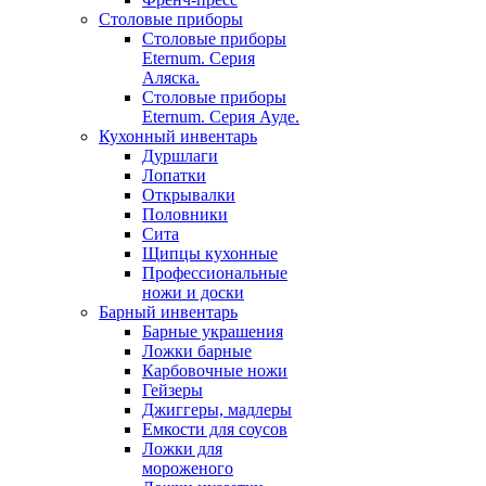
Столовые приборы
Столовые приборы
Eternum. Серия
Аляска.
Столовые приборы
Eternum. Серия Ауде.
Кухонный инвентарь
Дуршлаги
Лопатки
Открывалки
Половники
Сита
Щипцы кухонные
Профессиональные
ножи и доски
Барный инвентарь
Барные украшения
Ложки барные
Карбовочные ножи
Гейзеры
Джиггеры, мадлеры
Емкости для соусов
Ложки для
мороженого