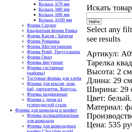
Кольца, h70 мм
Искать това
Кольца, h80 мм
Кольца, h90 мм
Кольца, h100 мм
Форма Сердце
Select any fil
Квадратная форма Рамка
Форма Капля / Запятая
see results
Форма Ромашка
Форма Шестигранник
Артикул:
A0
Форма Ромб, Треугольник
Форма Овал
Тарелка квад
Формы фигурные
Формы составные
Высота: 2 см
(наборы)
Тостовые формы для хлеба
Длина: 29 см
Формы для кексов, ром-
Ширина: 29 
баб, тарталеток. Конусы.
Формы раздвижные
Цвет: белый.
Формы с дном из
углеродистой стали
Материал: ф
Формы для шоколада и конфет
Производств
Формы поликарбонатные
для шоколада
Цена: 535 ру
Формы для шоколадных
конфет Сhocolate world