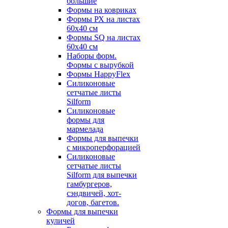
большие
Формы на ковриках
Формы РХ на листах
60х40 см
Формы SQ на листах
60х40 см
Наборы форм.
Формы с вырубкой
Формы HappyFlex
Силиконовые
сетчатые листы
Silform
Силиконовые
формы для
мармелада
Формы для выпечки
с микроперфорацией
Силиконовые
сетчатые листы
Silform для выпечки
гамбургеров,
сэндвичей, хот-
догов, багетов.
Формы для выпечки
куличей