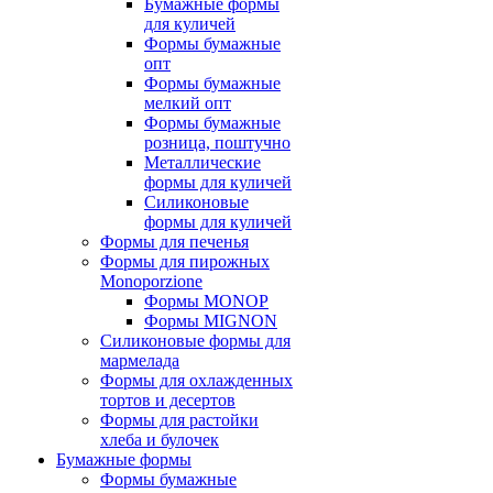
Бумажные формы
для куличей
Формы бумажные
опт
Формы бумажные
мелкий опт
Формы бумажные
розница, поштучно
Металлические
формы для куличей
Силиконовые
формы для куличей
Формы для печенья
Формы для пирожных
Monoporzione
Формы MONOP
Формы MIGNON
Силиконовые формы для
мармелада
Формы для oхлажденных
тортов и десертов
Формы для растойки
хлеба и булочек
Бумажные формы
Формы бумажные