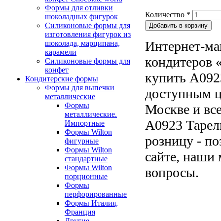
Формы для отливки
Количество
*
шоколадных фигурок
Силиконовые формы для
изготовления фигурок из
Интернет-ма
шоколада, марципана,
карамели
кондитеров «
Силиконовые формы для
конфет
купить A092
Кондитерские формы
Формы для выпечки
доступным ц
металлические
Формы
Москве и все
металлические.
A0923 Тарелк
Импортные
Формы Wilton
розницу - по
фигурные
Формы Wilton
сайте, наши 
стандартные
Формы Wilton
вопросы.
порционные
Формы
перфорированные
Формы Италия,
Франция
Другие