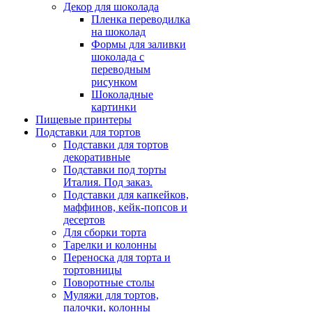
Декор для шоколада
Пленка переводилка
на шоколад
Формы для заливки
шоколада с
переводным
рисунком
Шоколадные
картинки
Пищевые принтеры
Подставки для тортов
Подставки для тортов
декоративные
Подставки под торты
Италия. Под заказ.
Подставки для капкейков,
маффинов, кейк-попсов и
десертов
Для сборки торта
Тарелки и колонны
Переноска для торта и
тортовницы
Поворотные столы
Муляжи для тортов,
палочки, колонны