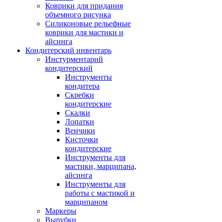
Коврики для придания
объемного рисунка
Силиконовые рельефные
коврики для мастики и
айсинга
Кондитерский инвентарь
Инстурментарий
кондитерский
Инструменты
кондитера
Скребки
кондитерские
Скалки
Лопатки
Венчики
Кисточки
кондитерские
Инструменты для
мастики, марципана,
айсинга
Инструменты для
работы с мастикой и
марципаном
Маркеры
Вырубки