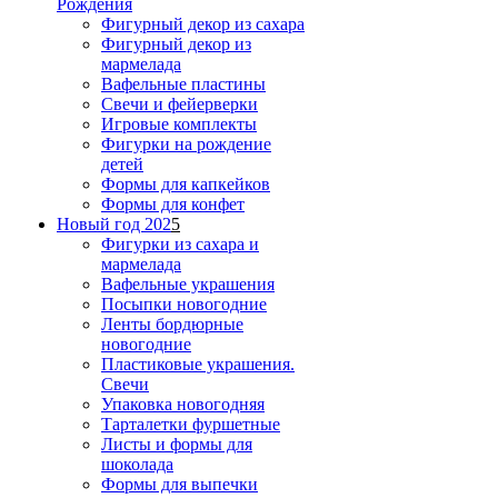
Рождения
Фигурный декор из сахара
Фигурный декор из
мармелада
Вафельные пластины
Свечи и фейерверки
Игровые комплекты
Фигурки на рождение
детей
Формы для капкейков
Формы для конфет
Новый год 202
5
Фигурки из сахара и
мармелада
Вафельные украшения
Посыпки новогодние
Ленты бордюрные
новогодние
Пластиковые украшения.
Свечи
Упаковка новогодняя
Тарталетки фуршетные
Листы и формы для
шоколада
Формы для выпечки