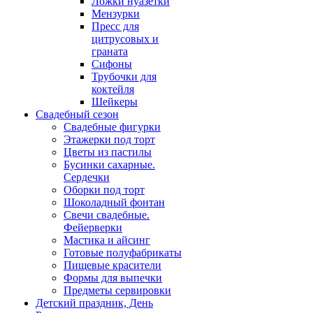
Ложки нуазетки
Мензурки
Пресс для
цитрусовых и
граната
Сифоны
Трубочки для
коктейля
Шейкеры
Свадебный сезон
Свадебные фигурки
Этажерки под торт
Цветы из пастилы
Бусинки сахарные.
Сердечки
Оборки под торт
Шоколадный фонтан
Свечи свадебные.
Фейерверки
Мастика и айсинг
Готовые полуфабрикаты
Пищевые красители
Формы для выпечки
Предметы сервировки
Детский праздник, День