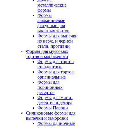
металлические
формы
Формы
алюминиевые
фигурные для
заказных тортов
Формы для выпечки
из нерж. и черной
стали, противни
Формы для муссовых
тортов и мороженого
Формы для тортов
стандартные
Формы для тортов
оригинальные
Формы для
порционных
десертов
Формы для мини-
десертов и декора
Формы Павони
Силиконовые формы для
выпечки и заморозки
Формы одиночные