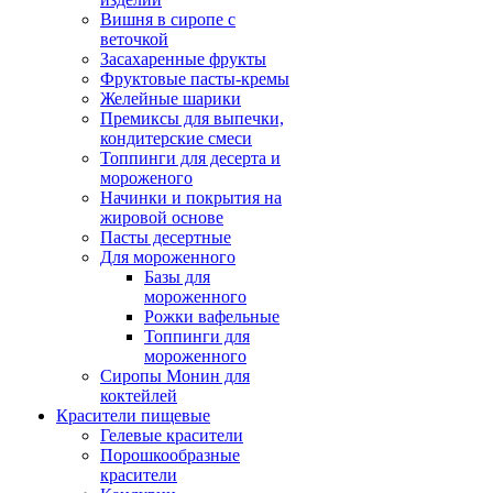
Вишня в сиропе с
веточкой
Засахаренные фрукты
Фруктовые пасты-кремы
Желейные шарики
Премиксы для выпечки,
кондитерские смеси
Топпинги для десерта и
мороженого
Начинки и покрытия на
жировой основе
Пасты десертные
Для мороженного
Базы для
мороженного
Рожки вафельные
Топпинги для
мороженного
Сиропы Монин для
коктейлей
Красители пищевые
Гелевые красители
Порошкообразные
красители