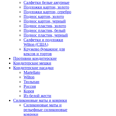
Салфетки белые ажурные
Подложки картон, золото
Подложки картон, серебро
Поднос картон, золото
Поднос картон, черный
Поднос пластик, золото
Поднос пластик, белый
Поднос пластик, черный
Салфетки и подложки
Wilton (США)
Кружево бумажное для
кексов и тортов
Противни кондитерские
Кондитерские мешки
Кондитерские насадки
Martellato
Wilton
Тюльпан
Россия
Корея
Из белой жести
Силиконовые маты и коврики
Силиконовые маты и
рельефные силиконовые
коврики