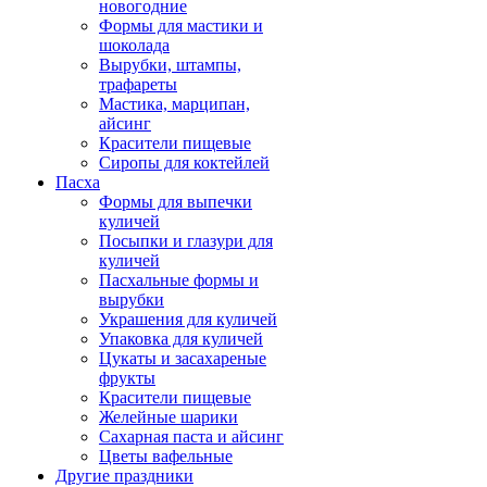
новогодние
Формы для мастики и
шоколада
Вырубки, штампы,
трафареты
Мастика, марципан,
айсинг
Красители пищевые
Сиропы для коктейлей
Пасха
Формы для выпечки
куличей
Посыпки и глазури для
куличей
Пасхальные формы и
вырубки
Украшения для куличей
Упаковка для куличей
Цукаты и засахареные
фрукты
Красители пищевые
Желейные шарики
Сахарная паста и айсинг
Цветы вафельные
Другие праздники