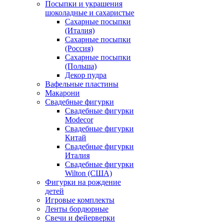
Посыпки и украшения
шоколадные и сахаристые
Сахарные посыпки
(Италия)
Сахарные посыпки
(Россия)
Сахарные посыпки
(Польша)
Декор пудра
Вафельные пластины
Макарони
Свадебные фигурки
Свадебные фигурки
Modecor
Свадебные фигурки
Китай
Свадебные фигурки
Италия
Свадебные фигурки
Wilton (США)
Фигурки на рождение
детей
Игровые комплекты
Ленты бордюрные
Свечи и фейерверки