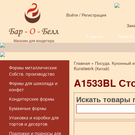
Перейти к основному содержанию
Войти
/
Регистрация
Зака
Главная
Новости
Форма поиска
Магазин для кондитера
Главная
»
Посуда. Кухонный и
Вы здесь
Формы металлические
Kunstwerk (Китай)
Собств. производство
A1533BL Сто
Формы для шоколада и
конфет
Искать товары 
Кондитерские формы
Бумажные формы
Упаковка и коробки для
тортов и десертов
Подложки и подносы для