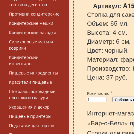
Артикул:
A1
тортов и десертов
Стопка для сак
Противни кондитерские
Объем: 65 мл.
Кондитерские мешки
Высота: 4 см.
Кондитерские насадки
Диаметр: 6 см.
Силиконовые маты и
коврики
Цвет: черный.
Кондитерский
Материал: фар
инвентарь
Производство: 
Пищевые ингредиенты
Цена: 37 руб.
Красители пищевые
Шоколад, шоколадные
Количество
*
посыпки и глазури
Украшения и декор
Интернет-магаз
Пищевые принтеры
«Бар-о-Белл» п
Подставки для тортов
Стопка для сак