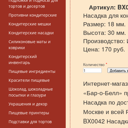
Подложки и подносы для
Артикул:
BX
тортов и десертов
Насадка для ко
Противни кондитерские
Размер: 18 мм.
Кондитерские мешки
Высота: 30 мм.
Кондитерские насадки
Производство: И
Силиконовые маты и
Цена: 170 руб.
коврики
Кондитерский
инвентарь
Количество
*
Пищевые ингредиенты
Красители пищевые
Интернет-магаз
Шоколад, шоколадные
«Бар-о-Белл» п
посыпки и глазури
Насадка по дос
Украшения и декор
Москве и всей 
Пищевые принтеры
BX0042 Насадка
Подставки для тортов