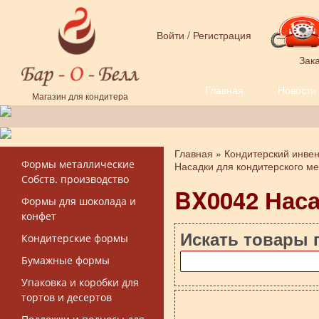
Перейти к основному содержанию
Войти
/
Регистрация
Зака
Главная
Новости
Форма поиска
Магазин для кондитера
Главная
»
Кондитерский инве
Вы здесь
Формы металлические
Насадки для кондитерского м
Собств. производство
BX0042 Нас
Формы для шоколада и
конфет
Искать товары 
Кондитерские формы
Бумажные формы
Упаковка и коробки для
тортов и десертов