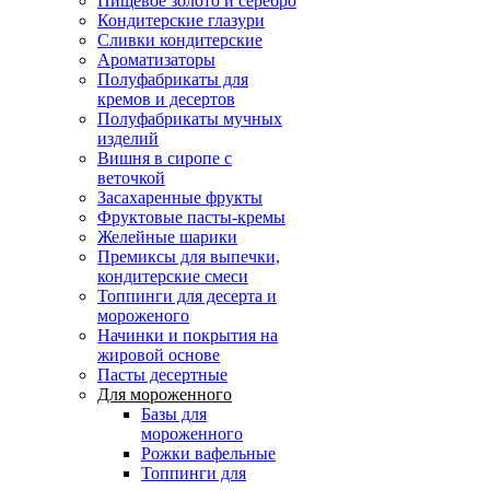
Пищевое золото и серебро
Кондитерские глазури
Сливки кондитерские
Ароматизаторы
Полуфабрикаты для
кремов и десертов
Полуфабрикаты мучных
изделий
Вишня в сиропе с
веточкой
Засахаренные фрукты
Фруктовые пасты-кремы
Желейные шарики
Премиксы для выпечки,
кондитерские смеси
Топпинги для десерта и
мороженого
Начинки и покрытия на
жировой основе
Пасты десертные
Для мороженного
Базы для
мороженного
Рожки вафельные
Топпинги для