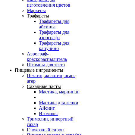
изготовления цветов
Маркеры
Трафареты
Трафареты для
айсинга
Трафареты для
аэрографа
Трафареты для
капучино
Аэрограф-
краскораспылитель
Штампы для теста
Пищевые ингредиенты
Пектин, желатин, агар-
агар
Сахарные пасты
Мастика, марципан
Мастика для лепки
Айсинг
Изомальт
Тримолин, инвертный
сахар
Глюкозный сироп