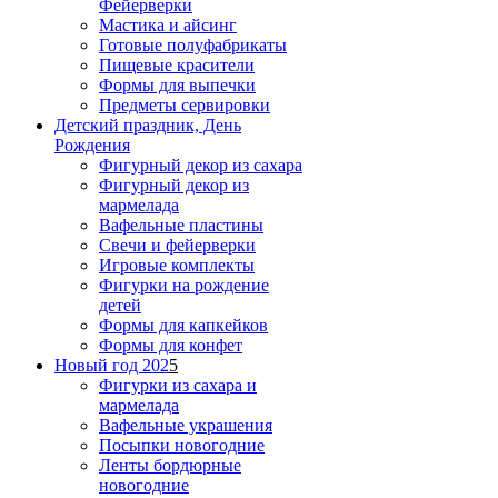
Фейерверки
Мастика и айсинг
Готовые полуфабрикаты
Пищевые красители
Формы для выпечки
Предметы сервировки
Детский праздник, День
Рождения
Фигурный декор из сахара
Фигурный декор из
мармелада
Вафельные пластины
Свечи и фейерверки
Игровые комплекты
Фигурки на рождение
детей
Формы для капкейков
Формы для конфет
Новый год 202
5
Фигурки из сахара и
мармелада
Вафельные украшения
Посыпки новогодние
Ленты бордюрные
новогодние