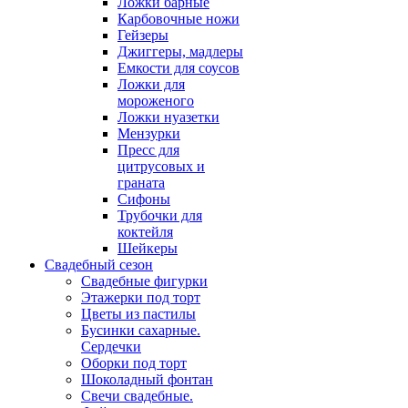
Ложки барные
Карбовочные ножи
Гейзеры
Джиггеры, мадлеры
Емкости для соусов
Ложки для
мороженого
Ложки нуазетки
Мензурки
Пресс для
цитрусовых и
граната
Сифоны
Трубочки для
коктейля
Шейкеры
Свадебный сезон
Свадебные фигурки
Этажерки под торт
Цветы из пастилы
Бусинки сахарные.
Сердечки
Оборки под торт
Шоколадный фонтан
Свечи свадебные.