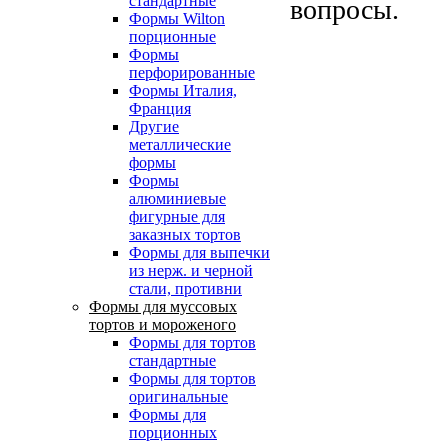
стандартные
вопросы.
Формы Wilton
порционные
Формы
перфорированные
Формы Италия,
Франция
Другие
металлические
формы
Формы
алюминиевые
фигурные для
заказных тортов
Формы для выпечки
из нерж. и черной
стали, противни
Формы для муссовых
тортов и мороженого
Формы для тортов
стандартные
Формы для тортов
оригинальные
Формы для
порционных