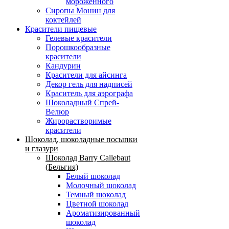
мороженного
Сиропы Монин для
коктейлей
Красители пищевые
Гелевые красители
Порошкообразные
красители
Кандурин
Красители для айсинга
Декор гель для надписей
Краситель для аэрографа
Шоколадный Спрей-
Велюр
Жирорастворимые
красители
Шоколад, шоколадные посыпки
и глазури
Шоколад Barry Callebaut
(Бельгия)
Белый шоколад
Молочный шоколад
Темный шоколад
Цветной шоколад
Ароматизированный
шоколад