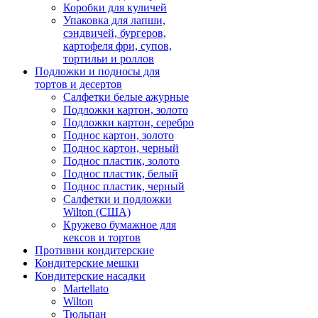
Коробки для куличей
Упаковка для лапши,
сэндвичей, бургеров,
картофеля фри, супов,
тортильи и роллов
Подложки и подносы для
тортов и десертов
Салфетки белые ажурные
Подложки картон, золото
Подложки картон, серебро
Поднос картон, золото
Поднос картон, черный
Поднос пластик, золото
Поднос пластик, белый
Поднос пластик, черный
Салфетки и подложки
Wilton (США)
Кружево бумажное для
кексов и тортов
Противни кондитерские
Кондитерские мешки
Кондитерские насадки
Martellato
Wilton
Тюльпан