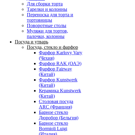
Для сборки торта
Тарелки и колонны
Переноска для торта и
тортовницы
Поворотные столы
Муляжи для тортов,
палочки, колонны
Посуда и утварь
Посуда, стекло и фарфор
Фарфор Karlovy Vary
(Чехия)
Фарфор RAK (ОАЭ)
Фарфор Fairway
(Китай)
Фарфор Kunstwerk
(Китай)
Керамика Kunstwerk
(Китай)
Столовая посуда
ARC (Франция)
Барное стекло
Дюробор (Бельгия)
Барное стекло
Bormioli Luigi
(Италия)