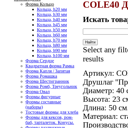
COLE40 Ду
Форма Кольцо
Кольца, h20 мм
Кольца, h30 мм
Искать това
Кольца, h40 мм
Кольца, h45 мм
Кольца, h50 мм
Кольца, h60 мм
Кольца, h70 мм
Кольца, h80 мм
Select any fil
Кольца, h90 мм
Кольца, h100 мм
results
Форма Сердце
Квадратная форма Рамка
Артикул:
CO
Форма Капля / Запятая
Форма Ромашка
Друшлаг "Пр
Форма Шестигранник
Форма Ромб, Треугольник
Диаметр: 40 
Форма Овал
Формы фигурные
Высота: 23 с
Формы составные
Длина: 50 см
(наборы)
Тостовые формы для хлеба
Материал: ст
Формы для кексов, ром-
баб, тарталеток. Конусы.
Производств
Формы раздвижные