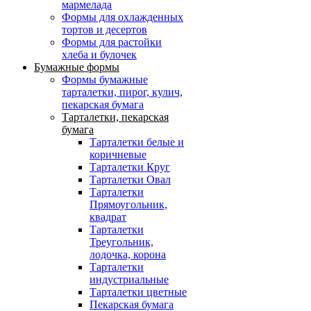
мармелада
Формы для oхлажденных
тортов и десертов
Формы для растойки
хлеба и булочек
Бумажные формы
Формы бумажные
тарталетки, пирог, кулич,
пекарская бумага
Тарталетки, пекарская
бумага
Тарталетки белые и
коричневые
Тарталетки Круг
Тарталетки Овал
Тарталетки
Прямоугольник,
квадрат
Тарталетки
Треугольник,
лодочка, корона
Тарталетки
индустриальные
Тарталетки цветные
Пекарская бумага