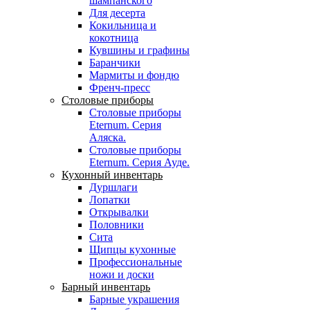
шампанского
Для десерта
Кокильница и
кокотница
Кувшины и графины
Баранчики
Мармиты и фондю
Френч-пресс
Столовые приборы
Столовые приборы
Eternum. Серия
Аляска.
Столовые приборы
Eternum. Серия Ауде.
Кухонный инвентарь
Дуршлаги
Лопатки
Открывалки
Половники
Сита
Щипцы кухонные
Профессиональные
ножи и доски
Барный инвентарь
Барные украшения