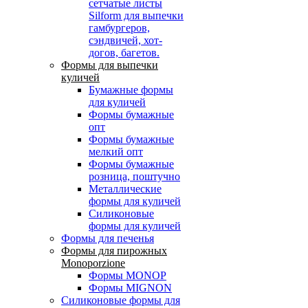
сетчатые листы
Silform для выпечки
гамбургеров,
сэндвичей, хот-
догов, багетов.
Формы для выпечки
куличей
Бумажные формы
для куличей
Формы бумажные
опт
Формы бумажные
мелкий опт
Формы бумажные
розница, поштучно
Металлические
формы для куличей
Силиконовые
формы для куличей
Формы для печенья
Формы для пирожных
Monoporzione
Формы MONOP
Формы MIGNON
Силиконовые формы для