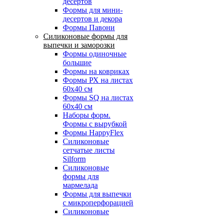
десертов
Формы для мини-
десертов и декора
Формы Павони
Силиконовые формы для
выпечки и заморозки
Формы одиночные
большие
Формы на ковриках
Формы РХ на листах
60х40 см
Формы SQ на листах
60х40 см
Наборы форм.
Формы с вырубкой
Формы HappyFlex
Силиконовые
сетчатые листы
Silform
Силиконовые
формы для
мармелада
Формы для выпечки
с микроперфорацией
Силиконовые