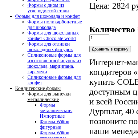
Цена: 2824 р
Формы с дном из
углеродистой стали
Формы для шоколада и конфет
Формы поликарбонатные
Количество
для шоколада
Формы для шоколадных
конфет Сhocolate world
Формы для отливки
шоколадных фигурок
Силиконовые формы для
Интернет-маг
изготовления фигурок из
шоколада, марципана,
кондитеров «
карамели
Силиконовые формы для
купить COLE
конфет
Кондитерские формы
доступным ц
Формы для выпечки
и всей Росси
металлические
Формы
Дуршлаг, 40 
металлические.
Импортные
позвоните по
Формы Wilton
фигурные
наши менедже
Формы Wilton