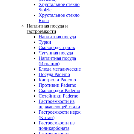
Хрустальное стекло
Stolzle
Хрустальное стекло
Rona
Наплитная посуда и
гастроемкости
Наплитная посуда
Турки
Сковороды-гриль
Чугунная посуда
Наплитная посуда
(Испания)
Блюда металические
Посуда Paderno
Кастрюли Paderno
Противни Paderno
Сковородки Paderno
Сотейники Paderno
Гастроемкости из
нержавеющей стали
Гастроемкости нерж.
(Китай)
Гастроемкости из
поликарбоната
Гастроемкости