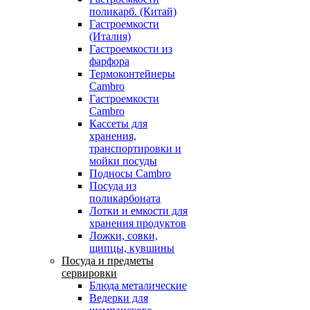
поликарб. (Китай)
Гастроемкости
(Италия)
Гастроемкости из
фарфора
Термоконтейнеры
Cambro
Гастроемкости
Cambro
Кассеты для
хранения,
транспортировки и
мойки посуды
Подносы Cambro
Посуда из
поликарбоната
Лотки и емкости для
хранения продуктов
Ложки, совки,
щипцы, кувшины
Посуда и предметы
сервировки
Блюда металические
Ведерки для