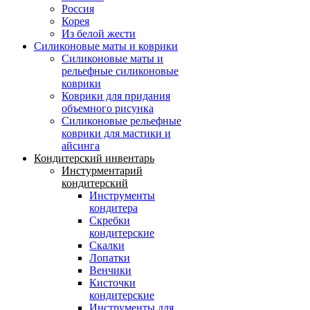
Россия
Корея
Из белой жести
Силиконовые маты и коврики
Силиконовые маты и
рельефные силиконовые
коврики
Коврики для придания
объемного рисунка
Силиконовые рельефные
коврики для мастики и
айсинга
Кондитерский инвентарь
Инстурментарий
кондитерский
Инструменты
кондитера
Скребки
кондитерские
Скалки
Лопатки
Венчики
Кисточки
кондитерские
Инструменты для