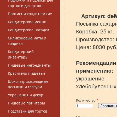
Подложки и подносы для
тортов и десертов
Противни кондитерские
Артикул:
de
Кондитерские мешки
Посыпка сахар
Коробка: 25 кг.
Кондитерские насадки
Производство:
Силиконовые маты и
коврики
Цена: 8030 руб
Кондитерский
инвентарь
Реком
Пищевые ингредиенты
применен
Красители пищевые
украшение 
Шоколад, шоколадные
хлебобулочных
посыпки и глазури
Украшения и декор
Количество
*
Пищевые принтеры
Подставки для тортов