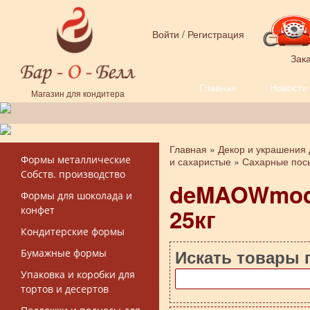
Перейти к основному содержанию
Войти
/
Регистрация
Зака
Главная
Новости
Форма поиска
Магазин для кондитера
Главная
»
Декор и украшения 
Вы здесь
Формы металлические
и сахаристые
»
Сахарные пос
Собств. производство
deMAOWmod0
Формы для шоколада и
25кг
конфет
Кондитерские формы
Искать товары 
Бумажные формы
Упаковка и коробки для
тортов и десертов