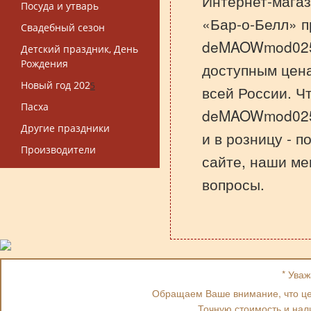
Интернет-магаз
Посуда и утварь
«Бар-о-Белл» п
Свадебный сезон
deMAOWmod025 
Детский праздник, День
Рождения
доступным цена
Новый год 202
5
всей России. Ч
Пасха
deMAOWmod025 
Другие праздники
и в розницу - 
Производители
сайте, наши ме
вопросы.
* Ува
Обращаем Ваше внимание, что цен
Точную стоимость и нал