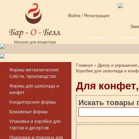
Перейти к основному содержанию
Войти
/
Регистрация
Зака
Главная
Новости
Форма поиска
Магазин для кондитера
Главная
»
Декор и украшения 
Вы здесь
Формы металлические
Коробки для шоколада и конф
Собств. производство
Для конфет,
Формы для шоколада и
конфет
Искать товары 
Кондитерские формы
Бумажные формы
Упаковка и коробки для
тортов и десертов
Подложки и подносы для