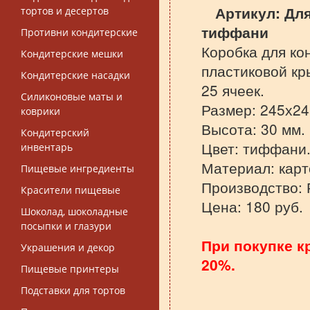
Артикул:
Для
тортов и десертов
тиффани
Противни кондитерские
Коробка для ко
Кондитерские мешки
пластиковой кр
Кондитерские насадки
25 ячеек.
Силиконовые маты и
Размер: 245х24
коврики
Высота: 30 мм.
Кондитерский
Цвет: тиффани
инвентарь
Материал: карт
Пищевые ингредиенты
Производство: 
Красители пищевые
Цена: 180 руб.
Шоколад, шоколадные
посыпки и глазури
При покупке к
Украшения и декор
20%.
Пищевые принтеры
Подставки для тортов