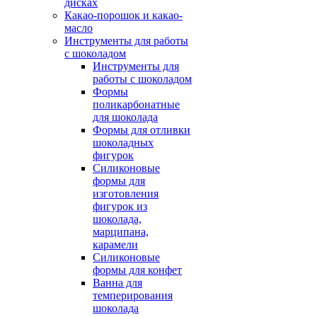
дисках
Какао-порошок и какао-
масло
Инструменты для работы
с шоколадом
Инструменты для
работы с шоколадом
Формы
поликарбонатные
для шоколада
Формы для отливки
шоколадных
фигурок
Силиконовые
формы для
изготовления
фигурок из
шоколада,
марципана,
карамели
Силиконовые
формы для конфет
Ванна для
темперирования
шоколада