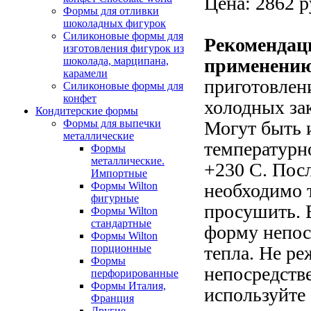
Цена: 2862 р
Формы для отливки
шоколадных фигурок
Силиконовые формы для
Рекомендац
изготовления фигурок из
шоколада, марципана,
применени
карамели
приготовлени
Силиконовые формы для
конфет
холодных зак
Кондитерские формы
Формы для выпечки
Могут быть 
металлические
температурн
Формы
металлические.
+230 С. Пос
Импортные
Формы Wilton
необходимо 
фигурные
просушить. 
Формы Wilton
стандартные
форму непос
Формы Wilton
порционные
тепла. Не ре
Формы
непосредств
перфорированные
Формы Италия,
используйте
Франция
Другие