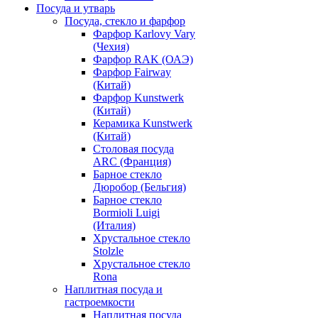
Посуда и утварь
Посуда, стекло и фарфор
Фарфор Karlovy Vary
(Чехия)
Фарфор RAK (ОАЭ)
Фарфор Fairway
(Китай)
Фарфор Kunstwerk
(Китай)
Керамика Kunstwerk
(Китай)
Столовая посуда
ARC (Франция)
Барное стекло
Дюробор (Бельгия)
Барное стекло
Bormioli Luigi
(Италия)
Хрустальное стекло
Stolzle
Хрустальное стекло
Rona
Наплитная посуда и
гастроемкости
Наплитная посуда