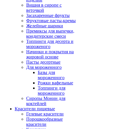
Вишня в сиропе с
веточкой
Засахаренные фрукты
Фруктовые пасты-кремы
Желейные шарики
Премиксы для выпечки,
кондитерские смеси
Топпинги для десерта и
мороженого
Начинки и покрытия на
жировой основе
Пасты десертные
Для мороженного
Базы для
мороженного
Рожки вафельные
Топпинги для
мороженного
Сиропы Монин для
коктейлей
Красители пищевые
Гелевые красители
Порошкообразные
красители