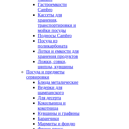
Гастроемкости
Cambro
Кассеты для
хранения,
транспортировки и
мойки посуды
Подносы Cambro
Посуда из
поликарбоната
Лотки и емкости для
хранения продуктов
Ложки, совки,
щипцы, кувшины
Посуда и предметы
сервировки
Блюда металические
Ведерки для
шампанского
Для десерта
Кокильница и
кокотница
Кувшины и графины
Баранчики
Мармиты и фондю
Френч-пресс