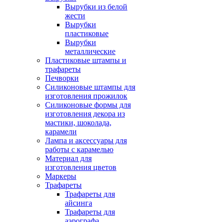
Вырубки из белой
жести
Вырубки
пластиковые
Вырубки
металлические
Пластиковые штампы и
трафареты
Печворки
Силиконовые штампы для
изготовления прожилок
Силиконовые формы для
изготовления декора из
мастики, шоколада,
карамели
Лампа и аксессуары для
работы с карамелью
Материал для
изготовления цветов
Маркеры
Трафареты
Трафареты для
айсинга
Трафареты для
аэрографа