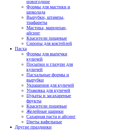
новогодние
Формы для мастики и
шоколада
Вырубки, штампы,
трафареты
Мастика, марципан,
айсинг
Красители пищевые
Сиропы для коктейлей
Пасха
Формы для выпечки
куличей
Посыпки и глазури для
куличей
Пасхальные формы и
вырубки
Украшения для куличей
Упаковка для куличей
Цукаты и засахареные
фрукты
Красители пищевые
Желейные шарики
Сахарная паста и айсинг
Цветы вафельные
Другие праздники