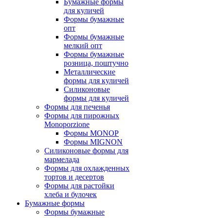
Бумажные формы
для куличей
Формы бумажные
опт
Формы бумажные
мелкий опт
Формы бумажные
розница, поштучно
Металлические
формы для куличей
Силиконовые
формы для куличей
Формы для печенья
Формы для пирожных
Monoporzione
Формы MONOP
Формы MIGNON
Силиконовые формы для
мармелада
Формы для oхлажденных
тортов и десертов
Формы для растойки
хлеба и булочек
Бумажные формы
Формы бумажные