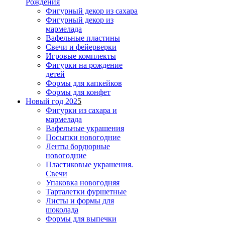
Рождения
Фигурный декор из сахара
Фигурный декор из
мармелада
Вафельные пластины
Свечи и фейерверки
Игровые комплекты
Фигурки на рождение
детей
Формы для капкейков
Формы для конфет
Новый год 202
5
Фигурки из сахара и
мармелада
Вафельные украшения
Посыпки новогодние
Ленты бордюрные
новогодние
Пластиковые украшения.
Свечи
Упаковка новогодняя
Тарталетки фуршетные
Листы и формы для
шоколада
Формы для выпечки