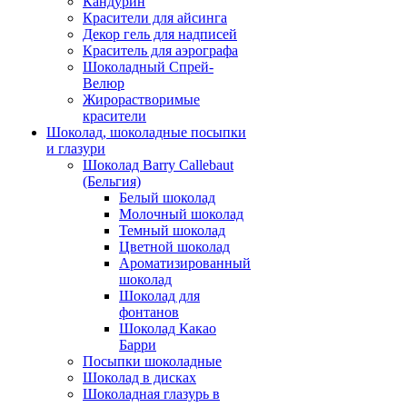
Кандурин
Красители для айсинга
Декор гель для надписей
Краситель для аэрографа
Шоколадный Спрей-
Велюр
Жирорастворимые
красители
Шоколад, шоколадные посыпки
и глазури
Шоколад Barry Callebaut
(Бельгия)
Белый шоколад
Молочный шоколад
Темный шоколад
Цветной шоколад
Ароматизированный
шоколад
Шоколад для
фонтанов
Шоколад Какао
Барри
Посыпки шоколадные
Шоколад в дисках
Шоколадная глазурь в