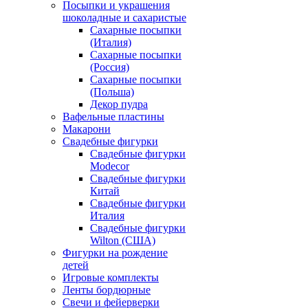
Посыпки и украшения
шоколадные и сахаристые
Сахарные посыпки
(Италия)
Сахарные посыпки
(Россия)
Сахарные посыпки
(Польша)
Декор пудра
Вафельные пластины
Макарони
Свадебные фигурки
Свадебные фигурки
Modecor
Свадебные фигурки
Китай
Свадебные фигурки
Италия
Свадебные фигурки
Wilton (США)
Фигурки на рождение
детей
Игровые комплекты
Ленты бордюрные
Свечи и фейерверки