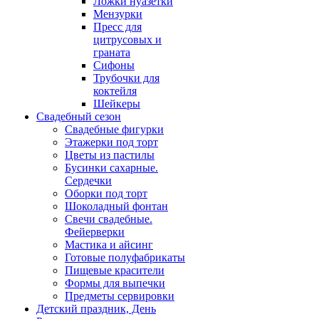
Ложки нуазетки
Мензурки
Пресс для
цитрусовых и
граната
Сифоны
Трубочки для
коктейля
Шейкеры
Свадебный сезон
Свадебные фигурки
Этажерки под торт
Цветы из пастилы
Бусинки сахарные.
Сердечки
Оборки под торт
Шоколадный фонтан
Свечи свадебные.
Фейерверки
Мастика и айсинг
Готовые полуфабрикаты
Пищевые красители
Формы для выпечки
Предметы сервировки
Детский праздник, День