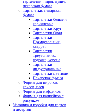
тарталетки, пирог, кулич,
пекарская бумага
Тарталетки, пекарская
бумага
Тарталетки белые и
коричневые
Тарталетки Круг
Тарталетки Овал
Тарталетки
Прямоугольник,
квадрат
Тарталетки
Треугольник,
лодочка, корона
Тарталетки
индустриальные
Тарталетки цветные
Пекарская бумага
Формы для пирогов,
кексов, паев
Формы для маффинов
Формы для капкейков с
рисунком
Упаковка и коробки для тортов
и десертов