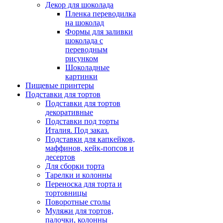
Декор для шоколада
Пленка переводилка
на шоколад
Формы для заливки
шоколада с
переводным
рисунком
Шоколадные
картинки
Пищевые принтеры
Подставки для тортов
Подставки для тортов
декоративные
Подставки под торты
Италия. Под заказ.
Подставки для капкейков,
маффинов, кейк-попсов и
десертов
Для сборки торта
Тарелки и колонны
Переноска для торта и
тортовницы
Поворотные столы
Муляжи для тортов,
палочки, колонны