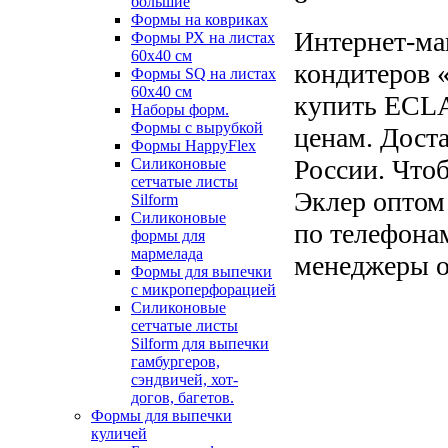
большие
Формы на ковриках
Интернет-ма
Формы РХ на листах
60х40 см
кондитеров «
Формы SQ на листах
60х40 см
купить ECLA
Наборы форм.
Формы с вырубкой
ценам. Доста
Формы HappyFlex
России. Что
Силиконовые
сетчатые листы
Эклер оптом 
Silform
Силиконовые
по телефонам
формы для
мармелада
менеджеры о
Формы для выпечки
с микроперфорацией
Силиконовые
сетчатые листы
Silform для выпечки
гамбургеров,
сэндвичей, хот-
догов, багетов.
Формы для выпечки
куличей