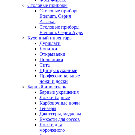
Столовые приборы
Столовые приборы
Eternum. Серия
Аляска.
Столовые приборы
Eternum. Серия Ауде.
Кухонный инвентарь
Дуршлаги
Лопатки
Открывалки
Половники
Сита
Щипцы кухонные
Профессиональные
ножи и доски
Барный инвентарь
Барные украшения
Ложки барные
Карбовочные ножи
Гейзеры
Джиггеры, мадлеры
Емкости для соусов
Ложки для
мороженого