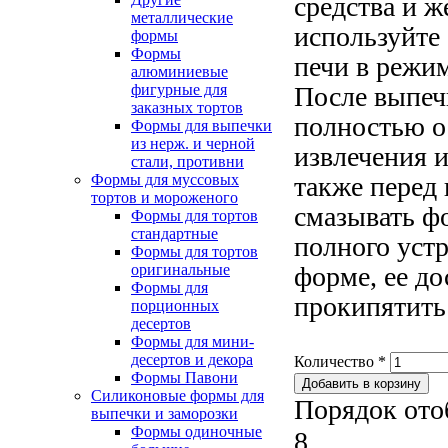
средства и ж
металлические
используйте
формы
Формы
печи в режи
алюминиевые
фигурные для
После выпеч
заказных тортов
полностью о
Формы для выпечки
из нерж. и черной
извлечения 
стали, противни
Формы для муссовых
также перед
тортов и мороженого
смазывать ф
Формы для тортов
стандартные
полного устр
Формы для тортов
оригинальные
форме, ее до
Формы для
прокипятить 
порционных
десертов
Формы для мини-
десертов и декора
Количество
*
Формы Павони
Силиконовые формы для
Порядок ото
выпечки и заморозки
Формы одиночные
8