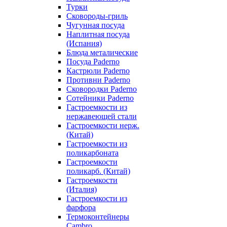
Турки
Сковороды-гриль
Чугунная посуда
Наплитная посуда
(Испания)
Блюда металические
Посуда Paderno
Кастрюли Paderno
Противни Paderno
Сковородки Paderno
Сотейники Paderno
Гастроемкости из
нержавеющей стали
Гастроемкости нерж.
(Китай)
Гастроемкости из
поликарбоната
Гастроемкости
поликарб. (Китай)
Гастроемкости
(Италия)
Гастроемкости из
фарфора
Термоконтейнеры
Cambro