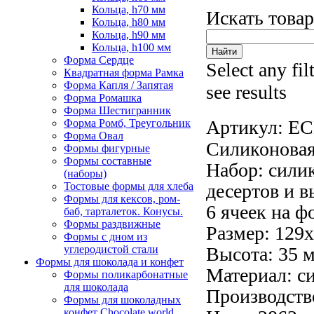
Кольца, h70 мм
Искать това
Кольца, h80 мм
Кольца, h90 мм
Кольца, h100 мм
Форма Сердце
Select any fil
Квадратная форма Рамка
Форма Капля / Запятая
see results
Форма Ромашка
Форма Шестигранник
Артикул:
EC
Форма Ромб, Треугольник
Форма Овал
Силиконовая
Формы фигурные
Формы составные
Набор: сили
(наборы)
Тостовые формы для хлеба
десертов и в
Формы для кексов, ром-
6 ячеек на ф
баб, тарталеток. Конусы.
Формы раздвижные
Размер: 129х
Формы с дном из
углеродистой стали
Высота: 35 
Формы для шоколада и конфет
Материал: с
Формы поликарбонатные
для шоколада
Производств
Формы для шоколадных
конфет Сhocolate world