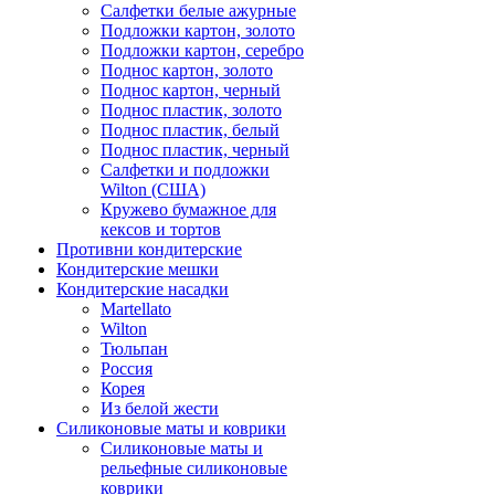
Салфетки белые ажурные
Подложки картон, золото
Подложки картон, серебро
Поднос картон, золото
Поднос картон, черный
Поднос пластик, золото
Поднос пластик, белый
Поднос пластик, черный
Салфетки и подложки
Wilton (США)
Кружево бумажное для
кексов и тортов
Противни кондитерские
Кондитерские мешки
Кондитерские насадки
Martellato
Wilton
Тюльпан
Россия
Корея
Из белой жести
Силиконовые маты и коврики
Силиконовые маты и
рельефные силиконовые
коврики