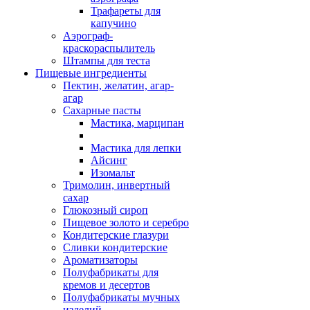
Трафареты для
капучино
Аэрограф-
краскораспылитель
Штампы для теста
Пищевые ингредиенты
Пектин, желатин, агар-
агар
Сахарные пасты
Мастика, марципан
Мастика для лепки
Айсинг
Изомальт
Тримолин, инвертный
сахар
Глюкозный сироп
Пищевое золото и серебро
Кондитерские глазури
Сливки кондитерские
Ароматизаторы
Полуфабрикаты для
кремов и десертов
Полуфабрикаты мучных
изделий