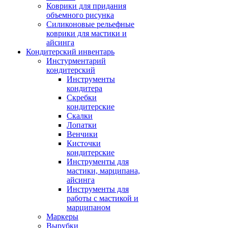
Коврики для придания
объемного рисунка
Силиконовые рельефные
коврики для мастики и
айсинга
Кондитерский инвентарь
Инстурментарий
кондитерский
Инструменты
кондитера
Скребки
кондитерские
Скалки
Лопатки
Венчики
Кисточки
кондитерские
Инструменты для
мастики, марципана,
айсинга
Инструменты для
работы с мастикой и
марципаном
Маркеры
Вырубки