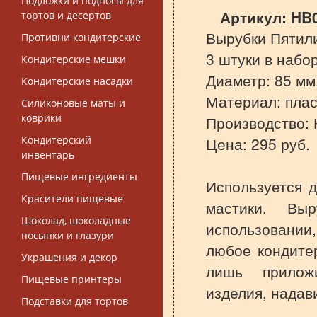
Подложки и подносы для
Артикул:
HB
тортов и десертов
Вырубки Пятил
Противни кондитерские
3 штуки в набо
Кондитерские мешки
Диаметр: 85 мм,
Кондитерские насадки
Материал: плас
Силиконовые маты и
коврики
Производство: 
Кондитерский
Цена: 295 руб.
инвентарь
Пищевые ингредиенты
Используется д
Красители пищевые
мастики. Вы
Шоколад, шоколадные
использовании,
посыпки и глазури
любое кондите
Украшения и декор
лишь прилож
Пищевые принтеры
изделия, надави
Подставки для тортов