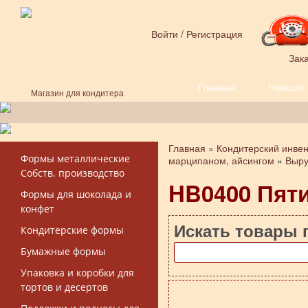
Перейти к основному содержанию
Войти
/
Регистрация
Зака
Главная
Новости
Форма поиска
Магазин для кондитера
Главная
»
Кондитерский инве
Вы здесь
Формы металлические
марципаном, айсингом
»
Выру
Собств. производство
HB0400 Пяти
Формы для шоколада и
конфет
Искать товары 
Кондитерские формы
Бумажные формы
Упаковка и коробки для
тортов и десертов