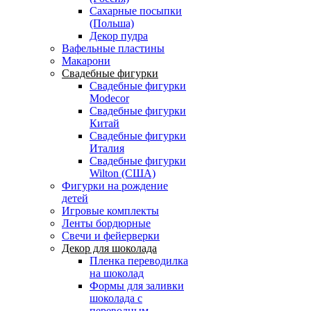
Сахарные посыпки
(Польша)
Декор пудра
Вафельные пластины
Макарони
Свадебные фигурки
Свадебные фигурки
Modecor
Свадебные фигурки
Китай
Свадебные фигурки
Италия
Свадебные фигурки
Wilton (США)
Фигурки на рождение
детей
Игровые комплекты
Ленты бордюрные
Свечи и фейерверки
Декор для шоколада
Пленка переводилка
на шоколад
Формы для заливки
шоколада с
переводным