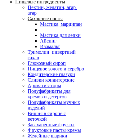
Пищевые ингредиенты
Пектин, желатин, агар-
агар
Сахарные пасты
Мастика, марципан
Мастика для лепки
Айсинг
Изомальт
Тримолин, инвертный
сахар
Глюкозный сироп
Пищевое золото и серебро
Кондитерские глазури
Сливки кондитерские
Ароматизаторы
Полуфабрикаты для
кремов и десертов
Полуфабрикаты мучных
изделий
Вишня в сиропе с
веточкой
Засахаренные фрукты
Фруктовые пасты-кремы
Желейные шарики