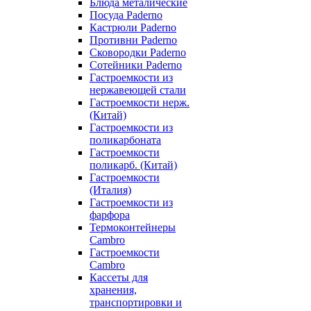
Блюда металические
Посуда Paderno
Кастрюли Paderno
Противни Paderno
Сковородки Paderno
Сотейники Paderno
Гастроемкости из
нержавеющей стали
Гастроемкости нерж.
(Китай)
Гастроемкости из
поликарбоната
Гастроемкости
поликарб. (Китай)
Гастроемкости
(Италия)
Гастроемкости из
фарфора
Термоконтейнеры
Cambro
Гастроемкости
Cambro
Кассеты для
хранения,
транспортировки и