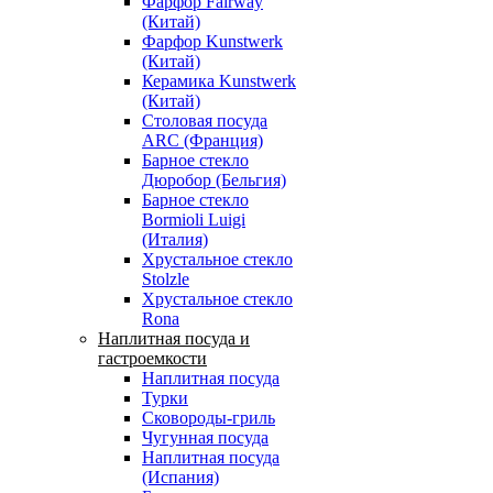
Фарфор Fairway
(Китай)
Фарфор Kunstwerk
(Китай)
Керамика Kunstwerk
(Китай)
Столовая посуда
ARC (Франция)
Барное стекло
Дюробор (Бельгия)
Барное стекло
Bormioli Luigi
(Италия)
Хрустальное стекло
Stolzle
Хрустальное стекло
Rona
Наплитная посуда и
гастроемкости
Наплитная посуда
Турки
Сковороды-гриль
Чугунная посуда
Наплитная посуда
(Испания)