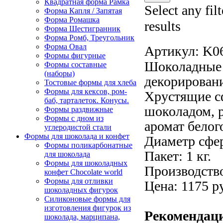
Квадратная форма Рамка
Select any fil
Форма Капля / Запятая
Форма Ромашка
results
Форма Шестигранник
Форма Ромб, Треугольник
Форма Овал
Артикул:
K0
Формы фигурные
Шоколадные 
Формы составные
(наборы)
декорировани
Тостовые формы для хлеба
Формы для кексов, ром-
Хрустящие с
баб, тарталеток. Конусы.
шоколадом, р
Формы раздвижные
Формы с дном из
аромат белог
углеродистой стали
Формы для шоколада и конфет
Диаметр сфер
Формы поликарбонатные
Пакет: 1 кг.
для шоколада
Формы для шоколадных
Производство
конфет Сhocolate world
Формы для отливки
Цена: 1175 р
шоколадных фигурок
Силиконовые формы для
изготовления фигурок из
Рекомендац
шоколада, марципана,