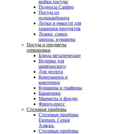
мойки посуды
Подносы Cambro
Посуда из
поликарбоната
Лотки и емкости для
хранения продуктов
Ложки, совки,
щипцы, кувшины
Посуда и предметы
сервировки
Блюда металические
Ведерки для
шампанского
Для десерта
Кокильница и
кокотница
Кувшины и графины
Баранчики
Мармиты и фондю
Френч-пресс
Столовые приборы
Столовые приборы
Eternum. Серия
Аляска.
Столовые приборы