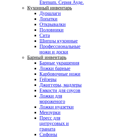
Eternum. Серия Ауде.
Кухонный инвентарь
Дуршлаги
Лопатки
Открывалки
Половники
Сита
Щипцы кухонные
Профессиональные
ножи и доски
Барный инвентарь
Барные украшения
Ложки барные
Карбовочные ножи
Гейзеры
Джиггеры, мадлеры
Емкости для соусов
Ложки для
мороженого
Ложки нуазетки
Мензурки
Пресс для
цитрусовых и
граната
Сифоны