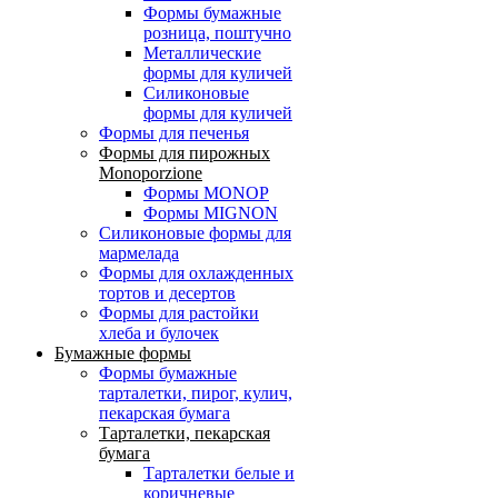
Формы бумажные
розница, поштучно
Металлические
формы для куличей
Силиконовые
формы для куличей
Формы для печенья
Формы для пирожных
Monoporzione
Формы MONOP
Формы MIGNON
Силиконовые формы для
мармелада
Формы для oхлажденных
тортов и десертов
Формы для растойки
хлеба и булочек
Бумажные формы
Формы бумажные
тарталетки, пирог, кулич,
пекарская бумага
Тарталетки, пекарская
бумага
Тарталетки белые и
коричневые