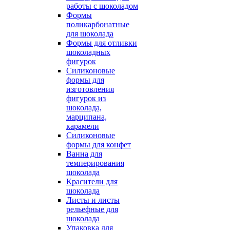
работы с шоколадом
Формы
поликарбонатные
для шоколада
Формы для отливки
шоколадных
фигурок
Силиконовые
формы для
изготовления
фигурок из
шоколада,
марципана,
карамели
Силиконовые
формы для конфет
Ванна для
темперирования
шоколада
Красители для
шоколада
Листы и листы
рельефные для
шоколада
Упаковка для