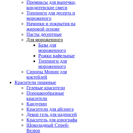
Премиксы для выпечки,
кондитерские смеси
Топпинги для десерта и
мороженого
Начинки и покрытия на
жировой основе
Пасты десертные
Для мороженного
Базы для
мороженного
Рожки вафельные
Топпинги для
мороженного
Сиропы Монин для
коктейлей
Красители пищевые
Гелевые красители
Порошкообразные
красители
Кандурин
Красители для айсинга
Декор гель для надписей
Краситель для аэрографа
Шоколадный Спрей-
Велюр