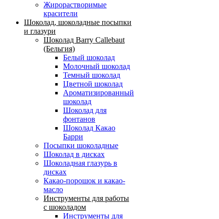
Жирорастворимые
красители
Шоколад, шоколадные посыпки
и глазури
Шоколад Barry Callebaut
(Бельгия)
Белый шоколад
Молочный шоколад
Темный шоколад
Цветной шоколад
Ароматизированный
шоколад
Шоколад для
фонтанов
Шоколад Какао
Барри
Посыпки шоколадные
Шоколад в дисках
Шоколадная глазурь в
дисках
Какао-порошок и какао-
масло
Инструменты для работы
с шоколадом
Инструменты для