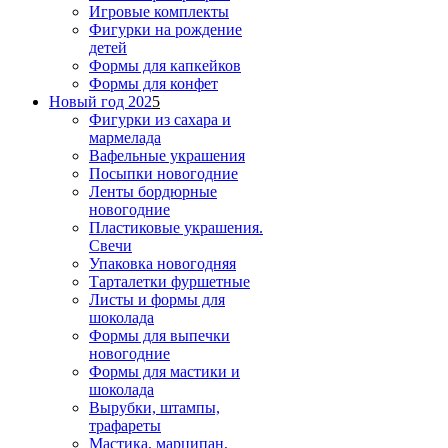
Игровые комплекты
Фигурки на рождение
детей
Формы для капкейков
Формы для конфет
Новый год 202
5
Фигурки из сахара и
мармелада
Вафельные украшения
Посыпки новогодние
Ленты бордюрные
новогодние
Пластиковые украшения.
Свечи
Упаковка новогодняя
Тарталетки фуршетные
Листы и формы для
шоколада
Формы для выпечки
новогодние
Формы для мастики и
шоколада
Вырубки, штампы,
трафареты
Мастика, марципан,