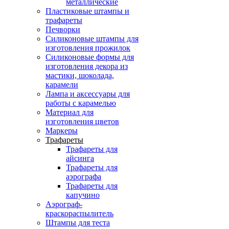
металлические
Пластиковые штампы и
трафареты
Печворки
Силиконовые штампы для
изготовления прожилок
Силиконовые формы для
изготовления декора из
мастики, шоколада,
карамели
Лампа и аксессуары для
работы с карамелью
Материал для
изготовления цветов
Маркеры
Трафареты
Трафареты для
айсинга
Трафареты для
аэрографа
Трафареты для
капучино
Аэрограф-
краскораспылитель
Штампы для теста