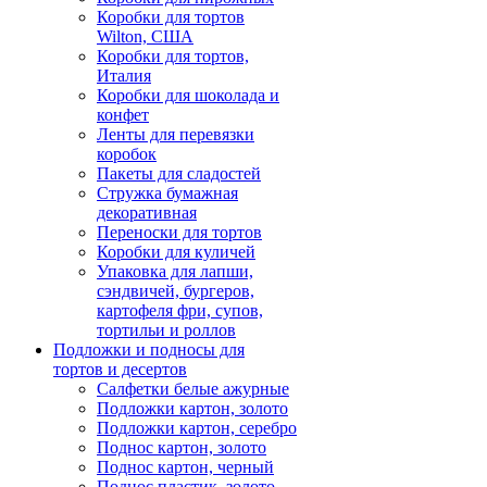
Коробки для тортов
Wilton, США
Коробки для тортов,
Италия
Коробки для шоколада и
конфет
Ленты для перевязки
коробок
Пакеты для сладостей
Стружка бумажная
декоративная
Переноски для тортов
Коробки для куличей
Упаковка для лапши,
сэндвичей, бургеров,
картофеля фри, супов,
тортильи и роллов
Подложки и подносы для
тортов и десертов
Салфетки белые ажурные
Подложки картон, золото
Подложки картон, серебро
Поднос картон, золото
Поднос картон, черный
Поднос пластик, золото