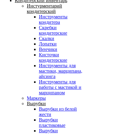
Кондитерский инвентарь
Инстурментарий
кондитерский
Инструменты
кондитера
Скребки
кондитерские
Скалки
Лопатки
Венчики
Кисточки
кондитерские
Инструменты для
мастики, марципана,
айсинга
Инструменты для
работы с мастикой и
марципаном
Маркеры
Вырубки
Вырубки из белой
жести
Вырубки
пластиковые
Вырубки