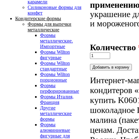
карамели
применени
Силиконовые формы для
украшение д
конфет
Кондитерские формы
и мороженог
Формы для выпечки
металлические
Формы
металлические.
Количество
Импортные
Формы Wilton
фигурные
Формы Wilton
стандартные
Формы Wilton
Интернет-маг
порционные
Формы
кондитеров «
перфорированные
Формы Италия,
купить K060
Франция
шоколадно
Другие
металлические
малина (паке
формы
Формы
ценам. Доста
алюминиевые
фигурные для