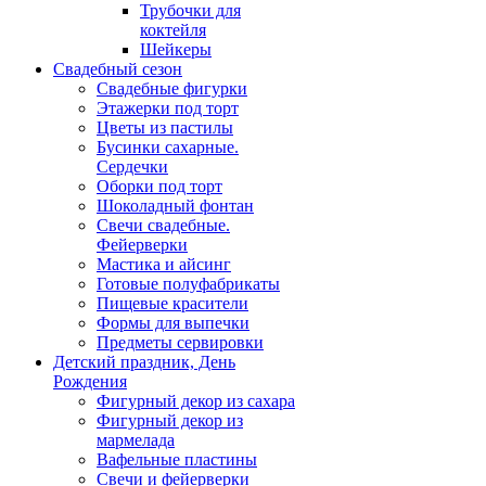
Трубочки для
коктейля
Шейкеры
Свадебный сезон
Свадебные фигурки
Этажерки под торт
Цветы из пастилы
Бусинки сахарные.
Сердечки
Оборки под торт
Шоколадный фонтан
Свечи свадебные.
Фейерверки
Мастика и айсинг
Готовые полуфабрикаты
Пищевые красители
Формы для выпечки
Предметы сервировки
Детский праздник, День
Рождения
Фигурный декор из сахара
Фигурный декор из
мармелада
Вафельные пластины
Свечи и фейерверки