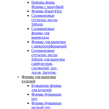
Наборы форм.
Формы с вырубкой
Формы HappyFlex
Силиконовые
сетчатые листы
Silform
Силиконовые
формы для
мармелада
Формы для выпечки
с микроперфорацией
Силиконовые
сетчатые листы
Silform для выпечки
гамбургеров,
сэндвичей, хот-
догов, багетов.
Формы для выпечки
куличей
Бумажные формы
для куличей
Формы бумажные
опт
Формы бумажные
мелкий опт