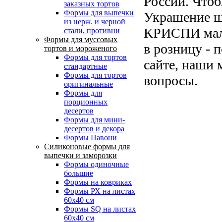
России. Чтоб
заказных тортов
Формы для выпечки
Украшение 
из нерж. и черной
КРИСПИ малин
стали, противни
Формы для муссовых
в розницу - 
тортов и мороженого
Формы для тортов
сайте, наши 
стандартные
Формы для тортов
вопросы.
оригинальные
Формы для
порционных
десертов
Формы для мини-
десертов и декора
Формы Павони
Силиконовые формы для
выпечки и заморозки
Формы одиночные
большие
Формы на ковриках
Формы РХ на листах
60х40 см
Формы SQ на листах
60х40 см