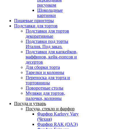
рисунком
Шоколадные
картинки
Пищевые принтеры
Подставки для тортов
Подставки для тортов
декоративные
Подставки под торты
Италия. Под заказ.
Подставки для капкейков,
маффинов, кейк-попсов и
десертов
Для сборки торта
Тарелки и колонны
Переноска для торта и
тортовницы
Поворотные столы
Муляжи для тортов,
палочки, колонны
Посуда и утварь
Посуда, стекло и фарфор
Фарфор Karlovy Vary
(Чехия)
Фарфор RAK (ОАЭ)