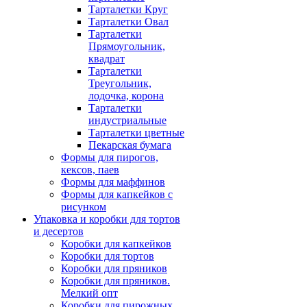
Тарталетки Круг
Тарталетки Овал
Тарталетки
Прямоугольник,
квадрат
Тарталетки
Треугольник,
лодочка, корона
Тарталетки
индустриальные
Тарталетки цветные
Пекарская бумага
Формы для пирогов,
кексов, паев
Формы для маффинов
Формы для капкейков с
рисунком
Упаковка и коробки для тортов
и десертов
Коробки для капкейков
Коробки для тортов
Коробки для пряников
Коробки для пряников.
Мелкий опт
Коробки для пирожных