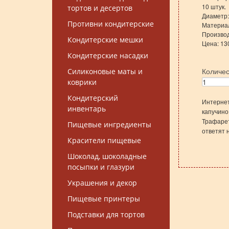
10 штук.
тортов и десертов
Диаметр:
Противни кондитерские
Материал
Производс
Кондитерские мешки
Цена: 13
Кондитерские насадки
Количе
Силиконовые маты и
коврики
Кондитерский
Интернет
инвентарь
капучино
Трафарет
Пищевые ингредиенты
ответят 
Красители пищевые
Шоколад, шоколадные
посыпки и глазури
Украшения и декор
Пищевые принтеры
Подставки для тортов