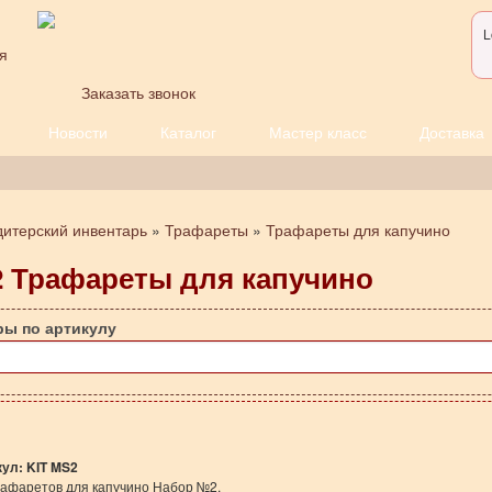
L
я
Заказать звонок
Новости
Каталог
Мастер класс
Доставка
дитерский инвентарь
»
Трафареты
»
Трафареты для капучино
2 Трафареты для капучино
ры по артикулу
кул:
KIT MS2
афаретов для капучино Набор №2.