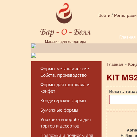
Перейти к основному содержанию
Войти
/
Регистраци
Главная
Форма поиска
Магазин для кондитера
Главная
»
Кон
Вы здесь
Формы металлические
KIT MS
Собств. производство
Формы для шоколада и
конфет
Искать това
Кондитерские формы
Бумажные формы
Упаковка и коробки для
тортов и десертов
Арти
Подложки и подносы для
Набор тр