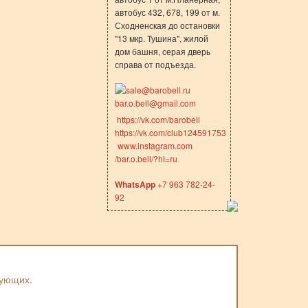
автобус 432, 678, 199 от м.
Сходненская до остановки
"13 мкр. Тушина", жилой
дом башня, серая дверь
справа от подъезда.
sale@barobell.ru
bar.o.bell@gmail.com
https://vk.com/barobell
https://vk.com/club124591753
www.instagram.com
/bar.o.bell/?hl=ru
WhatsApp
+7 963 782-24-
92
вующих.