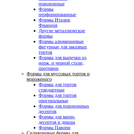
порционные
Формы
перфорированные
Формы Италия,
Франция
Другие металлические
формы
Формы алюминиевые
фигурные для заказных
тортов
Формы для выпечки из
нерж. и черной стали,
противни
Формы для муссовых тортов и
мороженого
Формы для тортов
стандартные
Формы для тортов
оригинальные
Формы для порционных
десертов
Формы для мини-
десертов и декора
Формы Павони
Силиконовые формы для