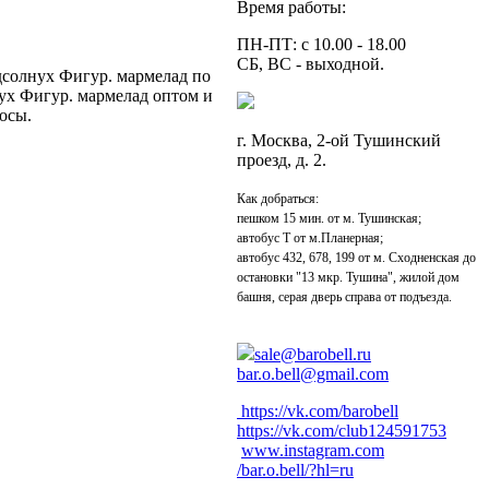
Время работы:
ПН-ПТ: с 10.00 - 18.00
СБ, ВС - выходной.
дсолнух Фигур. мармелад по
ух Фигур. мармелад оптом и
осы.
г. Москва, 2-ой Тушинский
проезд, д. 2.
Как добраться:
пешком 15 мин. от м. Тушинская;
автобус Т от м.Планерная;
автобус 432, 678, 199 от м. Сходненская до
остановки "13 мкр. Тушина", жилой дом
башня, серая дверь справа от подъезда.
sale@barobell.ru
bar.o.bell@gmail.com
https://vk.com/barobell
https://vk.com/club124591753
www.instagram.com
/bar.o.bell/?hl=ru