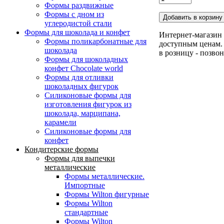
Формы раздвижные
Формы с дном из
углеродистой стали
Формы для шоколада и конфет
Интернет-магазин 
Формы поликарбонатные для
доступным ценам. 
шоколада
в розницу - позво
Формы для шоколадных
конфет Сhocolate world
Формы для отливки
шоколадных фигурок
Силиконовые формы для
изготовления фигурок из
шоколада, марципана,
карамели
Силиконовые формы для
конфет
Кондитерские формы
Формы для выпечки
металлические
Формы металлические.
Импортные
Формы Wilton фигурные
Формы Wilton
стандартные
Формы Wilton