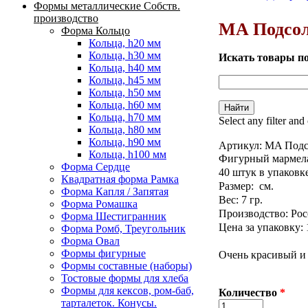
Формы металлические Собств.
Вы здесь
производство
MA Подсол
Форма Кольцо
Кольца, h20 мм
Кольца, h30 мм
Искать товары п
Кольца, h40 мм
Кольца, h45 мм
Кольца, h50 мм
Кольца, h60 мм
Кольца, h70 мм
Select any filter and
Кольца, h80 мм
Кольца, h90 мм
Артикул:
MA Подс
Кольца, h100 мм
Фигурный мармела
Форма Сердце
40 штук в упаковке
Квадратная форма Рамка
Размер: см.
Форма Капля / Запятая
Вес: 7 гр.
Форма Ромашка
Производство: Рос
Форма Шестигранник
Цена за упаковку: 
Форма Ромб, Треугольник
Форма Овал
Формы фигурные
Очень красивый и 
Формы составные (наборы)
Тостовые формы для хлеба
Формы для кексов, ром-баб,
Количество
*
тарталеток. Конусы.