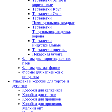
Тарталетки белые и
коричневые
Тарталетки Круг
Тарталетки Овал
Тарталетки
Прямоугольник, квадрат
Тарталетки
Треугольник, лодочка,
корона
Тарталетки
индустриальные
Тарталетки цветные
Пекарская бумага
Формы для пирогов, кексов,
паев
Формы для маффинов
Формы для капкейков с
рисунком
Упаковка и коробки для тортов и
десертов
Коробки для капкейков
Коробки для тортов
Коробки для пряников
Коробки для пряников.
Мелкий опт