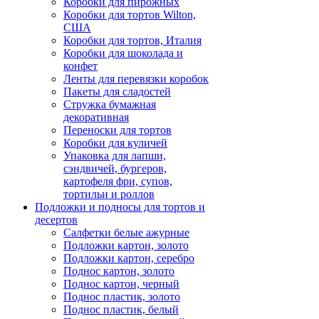
Коробки для пирожных
Коробки для тортов Wilton,
США
Коробки для тортов, Италия
Коробки для шоколада и
конфет
Ленты для перевязки коробок
Пакеты для сладостей
Стружка бумажная
декоративная
Переноски для тортов
Коробки для куличей
Упаковка для лапши,
сэндвичей, бургеров,
картофеля фри, супов,
тортильи и роллов
Подложки и подносы для тортов и
десертов
Салфетки белые ажурные
Подложки картон, золото
Подложки картон, серебро
Поднос картон, золото
Поднос картон, черный
Поднос пластик, золото
Поднос пластик, белый