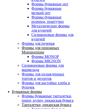
Формы бумажные опт
Формы бумажные
мелкий опт
Формы бумажные
розница, поштучно
Металлические формы
для куличей
Силиконовые формы для
куличей
Формы для печенья
Формы для пирожных
Monoporzione
Формы MONOP
Формы MIGNON
Силиконовые формы для
мармелада
Формы для oхлажденных
тортов и десертов
Формы для растойки хлеба и
булочек
Бумажные формы
Формы бумажные тарталетки,
пирог, кулич, пекарская бумага
Тарталетки, пекарская бумага