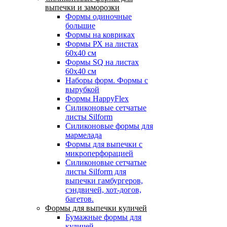
выпечки и заморозки
Формы одиночные
большие
Формы на ковриках
Формы РХ на листах
60х40 см
Формы SQ на листах
60х40 см
Наборы форм. Формы с
вырубкой
Формы HappyFlex
Силиконовые сетчатые
листы Silform
Силиконовые формы для
мармелада
Формы для выпечки с
микроперфорацией
Силиконовые сетчатые
листы Silform для
выпечки гамбургеров,
сэндвичей, хот-догов,
багетов.
Формы для выпечки куличей
Бумажные формы для
куличей