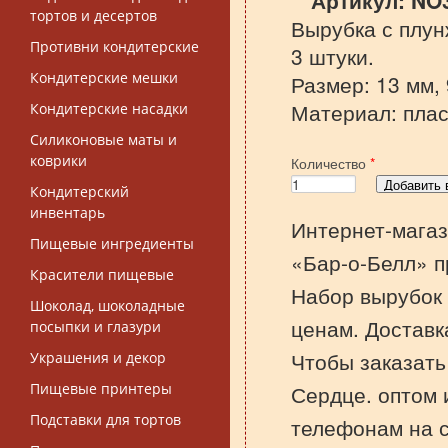
Артикул:
NO
тортов и десертов
Вырубка с плун
Противни кондитерские
3 штуки.
Кондитерские мешки
Размер: 13 мм, 
Материал: плас
Кондитерские насадки
Силиконовые маты и
коврики
Количество
*
Кондитерский
инвентарь
Интернет-магаз
Пищевые ингредиенты
«Бар-о-Белл» п
Красители пищевые
Набор вырубок 
Шоколад, шоколадные
ценам. Доставк
посыпки и глазури
Чтобы заказат
Украшения и декор
Пищевые принтеры
Сердце. оптом и
Подставки для тортов
телефонам на 