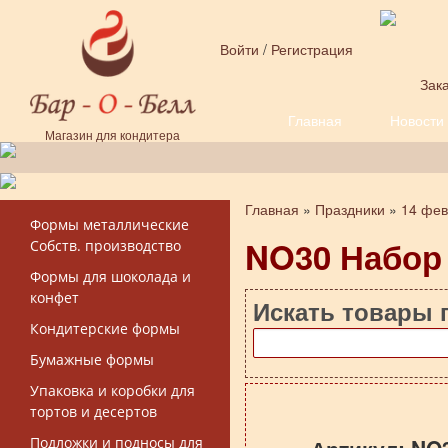
Перейти к основному содержанию
Войти
/
Регистрация
Зака
Главная
Новости
Форма поиска
Магазин для кондитера
Главная
»
Праздники
»
14 фе
Вы здесь
Формы металлические
NO30 Набор
Собств. производство
Формы для шоколада и
конфет
Искать товары 
Кондитерские формы
Бумажные формы
Упаковка и коробки для
тортов и десертов
Подложки и подносы для