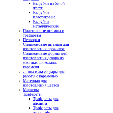
Вырубки из белой
жести
Вырубки
пластиковые
Вырубки
металлические
Пластиковые штампы и
трафареты
Печворки
Силиконовые штампы для
изготовления прожилок
Силиконовые формы для
изготовления декора из
мастики, шоколада,
карамели
Лампа и аксессуары для
работы с карамелью
Материал для
изготовления цветов
Маркеры
Трафареты
Трафареты для
айсинга
Трафареты для
аэрографа