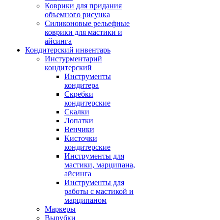
Коврики для придания
объемного рисунка
Силиконовые рельефные
коврики для мастики и
айсинга
Кондитерский инвентарь
Инстурментарий
кондитерский
Инструменты
кондитера
Скребки
кондитерские
Скалки
Лопатки
Венчики
Кисточки
кондитерские
Инструменты для
мастики, марципана,
айсинга
Инструменты для
работы с мастикой и
марципаном
Маркеры
Вырубки