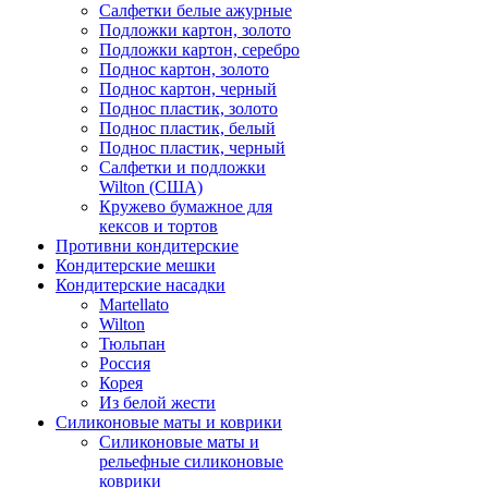
Салфетки белые ажурные
Подложки картон, золото
Подложки картон, серебро
Поднос картон, золото
Поднос картон, черный
Поднос пластик, золото
Поднос пластик, белый
Поднос пластик, черный
Салфетки и подложки
Wilton (США)
Кружево бумажное для
кексов и тортов
Противни кондитерские
Кондитерские мешки
Кондитерские насадки
Martellato
Wilton
Тюльпан
Россия
Корея
Из белой жести
Силиконовые маты и коврики
Силиконовые маты и
рельефные силиконовые
коврики