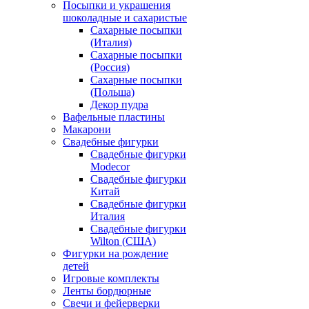
Посыпки и украшения
шоколадные и сахаристые
Сахарные посыпки
(Италия)
Сахарные посыпки
(Россия)
Сахарные посыпки
(Польша)
Декор пудра
Вафельные пластины
Макарони
Свадебные фигурки
Свадебные фигурки
Modecor
Свадебные фигурки
Китай
Свадебные фигурки
Италия
Свадебные фигурки
Wilton (США)
Фигурки на рождение
детей
Игровые комплекты
Ленты бордюрные
Свечи и фейерверки