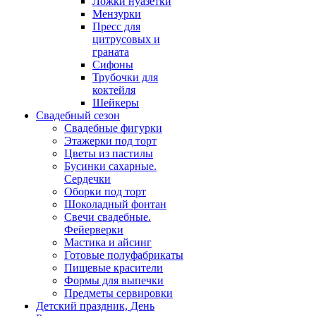
Ложки нуазетки
Мензурки
Пресс для
цитрусовых и
граната
Сифоны
Трубочки для
коктейля
Шейкеры
Свадебный сезон
Свадебные фигурки
Этажерки под торт
Цветы из пастилы
Бусинки сахарные.
Сердечки
Оборки под торт
Шоколадный фонтан
Свечи свадебные.
Фейерверки
Мастика и айсинг
Готовые полуфабрикаты
Пищевые красители
Формы для выпечки
Предметы сервировки
Детский праздник, День