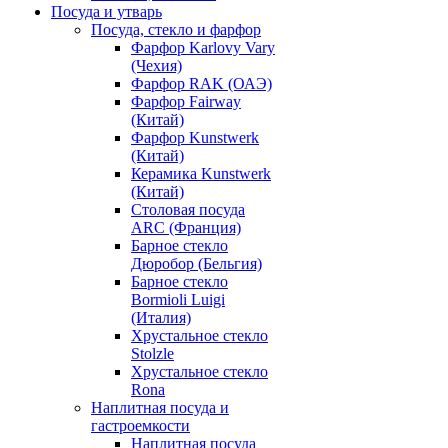
Посуда и утварь
Посуда, стекло и фарфор
Фарфор Karlovy Vary
(Чехия)
Фарфор RAK (ОАЭ)
Фарфор Fairway
(Китай)
Фарфор Kunstwerk
(Китай)
Керамика Kunstwerk
(Китай)
Столовая посуда
ARC (Франция)
Барное стекло
Дюробор (Бельгия)
Барное стекло
Bormioli Luigi
(Италия)
Хрустальное стекло
Stolzle
Хрустальное стекло
Rona
Наплитная посуда и
гастроемкости
Наплитная посуда