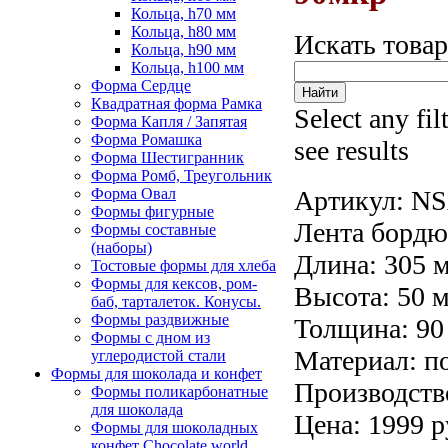
Кольца, h70 мм
Кольца, h80 мм
Искать това
Кольца, h90 мм
Кольца, h100 мм
Форма Сердце
Квадратная форма Рамка
Select any fil
Форма Капля / Запятая
Форма Ромашка
see results
Форма Шестигранник
Форма Ромб, Треугольник
Форма Овал
Артикул:
NS
Формы фигурные
Лента бордю
Формы составные
(наборы)
Длина: 305 м
Тостовые формы для хлеба
Формы для кексов, ром-
Высота: 50 
баб, тарталеток. Конусы.
Формы раздвижные
Толщина: 90
Формы с дном из
Материал: п
углеродистой стали
Формы для шоколада и конфет
Производство
Формы поликарбонатные
для шоколада
Цена: 1999 р
Формы для шоколадных
конфет Сhocolate world