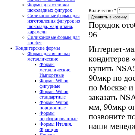
Формы для отливки
шоколадных фигурок
Количество
*
Силиконовые формы для
изготовления фигурок из
Порядок ото
шоколада, марципана,
карамели
96
Силиконовые формы для
конфет
Интернет-ма
Кондитерские формы
Формы для выпечки
кондитеров «
металлические
Формы
купить NSA5
металлические.
Импортные
90мкр по до
Формы Wilton
по Москве и
фигурные
Формы Wilton
заказать NSA
стандартные
Формы Wilton
мм, 90мкр оп
порционные
Формы
позвоните по
перфорированные
Формы Италия,
наши менедж
Франция
Другие