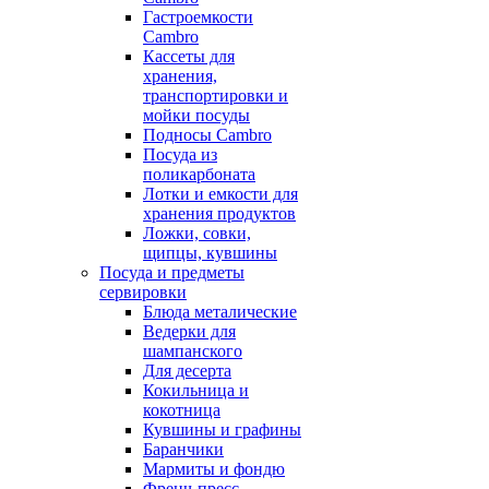
Гастроемкости
Cambro
Кассеты для
хранения,
транспортировки и
мойки посуды
Подносы Cambro
Посуда из
поликарбоната
Лотки и емкости для
хранения продуктов
Ложки, совки,
щипцы, кувшины
Посуда и предметы
сервировки
Блюда металические
Ведерки для
шампанского
Для десерта
Кокильница и
кокотница
Кувшины и графины
Баранчики
Мармиты и фондю
Френч-пресс