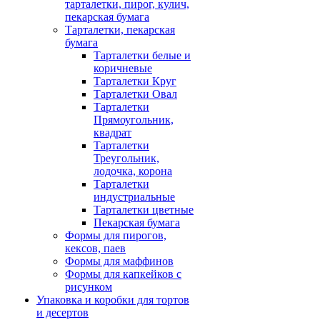
тарталетки, пирог, кулич,
пекарская бумага
Тарталетки, пекарская
бумага
Тарталетки белые и
коричневые
Тарталетки Круг
Тарталетки Овал
Тарталетки
Прямоугольник,
квадрат
Тарталетки
Треугольник,
лодочка, корона
Тарталетки
индустриальные
Тарталетки цветные
Пекарская бумага
Формы для пирогов,
кексов, паев
Формы для маффинов
Формы для капкейков с
рисунком
Упаковка и коробки для тортов
и десертов