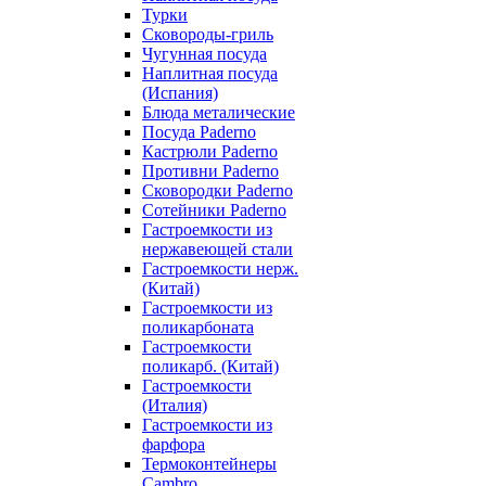
Турки
Сковороды-гриль
Чугунная посуда
Наплитная посуда
(Испания)
Блюда металические
Посуда Paderno
Кастрюли Paderno
Противни Paderno
Сковородки Paderno
Сотейники Paderno
Гастроемкости из
нержавеющей стали
Гастроемкости нерж.
(Китай)
Гастроемкости из
поликарбоната
Гастроемкости
поликарб. (Китай)
Гастроемкости
(Италия)
Гастроемкости из
фарфора
Термоконтейнеры
Cambro