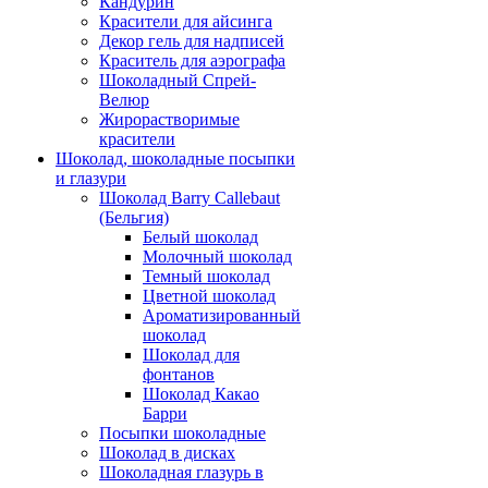
Кандурин
Красители для айсинга
Декор гель для надписей
Краситель для аэрографа
Шоколадный Спрей-
Велюр
Жирорастворимые
красители
Шоколад, шоколадные посыпки
и глазури
Шоколад Barry Callebaut
(Бельгия)
Белый шоколад
Молочный шоколад
Темный шоколад
Цветной шоколад
Ароматизированный
шоколад
Шоколад для
фонтанов
Шоколад Какао
Барри
Посыпки шоколадные
Шоколад в дисках
Шоколадная глазурь в