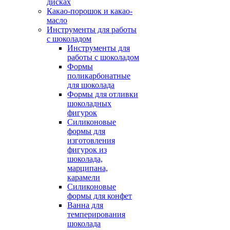
дисках
Какао-порошок и какао-
масло
Инструменты для работы
с шоколадом
Инструменты для
работы с шоколадом
Формы
поликарбонатные
для шоколада
Формы для отливки
шоколадных
фигурок
Силиконовые
формы для
изготовления
фигурок из
шоколада,
марципана,
карамели
Силиконовые
формы для конфет
Ванна для
темперирования
шоколада