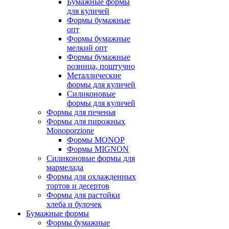
Бумажные формы
для куличей
Формы бумажные
опт
Формы бумажные
мелкий опт
Формы бумажные
розница, поштучно
Металлические
формы для куличей
Силиконовые
формы для куличей
Формы для печенья
Формы для пирожных
Monoporzione
Формы MONOP
Формы MIGNON
Силиконовые формы для
мармелада
Формы для oхлажденных
тортов и десертов
Формы для растойки
хлеба и булочек
Бумажные формы
Формы бумажные