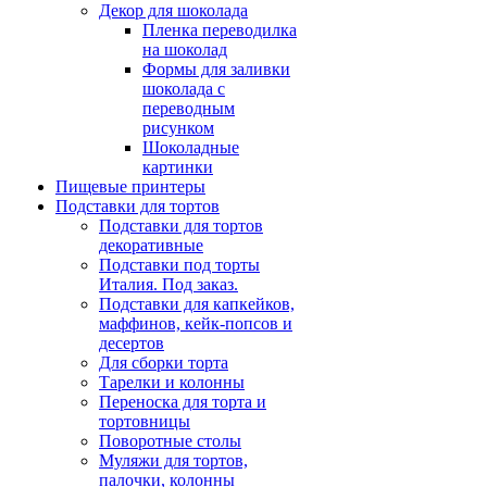
Декор для шоколада
Пленка переводилка
на шоколад
Формы для заливки
шоколада с
переводным
рисунком
Шоколадные
картинки
Пищевые принтеры
Подставки для тортов
Подставки для тортов
декоративные
Подставки под торты
Италия. Под заказ.
Подставки для капкейков,
маффинов, кейк-попсов и
десертов
Для сборки торта
Тарелки и колонны
Переноска для торта и
тортовницы
Поворотные столы
Муляжи для тортов,
палочки, колонны