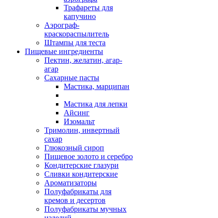
Трафареты для
капучино
Аэрограф-
краскораспылитель
Штампы для теста
Пищевые ингредиенты
Пектин, желатин, агар-
агар
Сахарные пасты
Мастика, марципан
Мастика для лепки
Айсинг
Изомальт
Тримолин, инвертный
сахар
Глюкозный сироп
Пищевое золото и серебро
Кондитерские глазури
Сливки кондитерские
Ароматизаторы
Полуфабрикаты для
кремов и десертов
Полуфабрикаты мучных
изделий