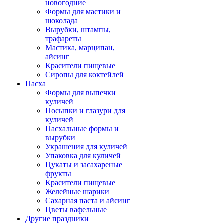
новогодние
Формы для мастики и
шоколада
Вырубки, штампы,
трафареты
Мастика, марципан,
айсинг
Красители пищевые
Сиропы для коктейлей
Пасха
Формы для выпечки
куличей
Посыпки и глазури для
куличей
Пасхальные формы и
вырубки
Украшения для куличей
Упаковка для куличей
Цукаты и засахареные
фрукты
Красители пищевые
Желейные шарики
Сахарная паста и айсинг
Цветы вафельные
Другие праздники