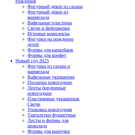
Рождения
Фигурный декор из сахара
Фигурный декор из
мармелада
Вафельные пластины
Свечи и фейерверки
Игровые комплекты
Фигурки на рождение
детей
Формы для капкейков
Формы для конфет
Новый год 202
5
Фигурки из сахара и
мармелада
Вафельные украшения
Посыпки новогодние
Ленты бордюрные
новогодние
Пластиковые украшения.
Свечи
Упаковка новогодняя
Тарталетки фуршетные
Листы и формы для
шоколада
Формы для выпечки