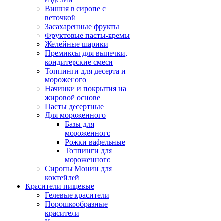
Вишня в сиропе с
веточкой
Засахаренные фрукты
Фруктовые пасты-кремы
Желейные шарики
Премиксы для выпечки,
кондитерские смеси
Топпинги для десерта и
мороженого
Начинки и покрытия на
жировой основе
Пасты десертные
Для мороженного
Базы для
мороженного
Рожки вафельные
Топпинги для
мороженного
Сиропы Монин для
коктейлей
Красители пищевые
Гелевые красители
Порошкообразные
красители