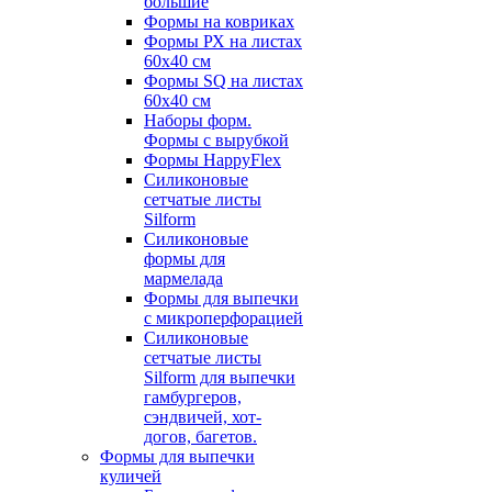
большие
Формы на ковриках
Формы РХ на листах
60х40 см
Формы SQ на листах
60х40 см
Наборы форм.
Формы с вырубкой
Формы HappyFlex
Силиконовые
сетчатые листы
Silform
Силиконовые
формы для
мармелада
Формы для выпечки
с микроперфорацией
Силиконовые
сетчатые листы
Silform для выпечки
гамбургеров,
сэндвичей, хот-
догов, багетов.
Формы для выпечки
куличей