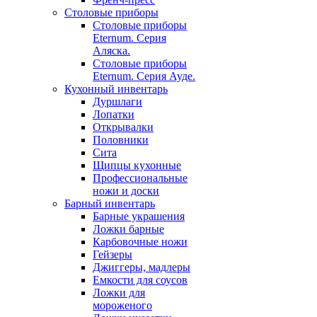
Столовые приборы
Столовые приборы
Eternum. Серия
Аляска.
Столовые приборы
Eternum. Серия Ауде.
Кухонный инвентарь
Дуршлаги
Лопатки
Открывалки
Половники
Сита
Щипцы кухонные
Профессиональные
ножи и доски
Барный инвентарь
Барные украшения
Ложки барные
Карбовочные ножи
Гейзеры
Джиггеры, мадлеры
Емкости для соусов
Ложки для
мороженого