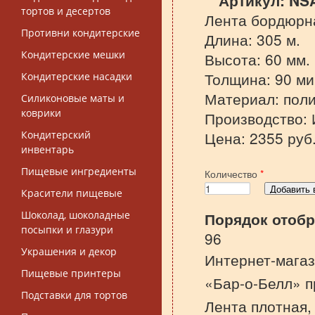
Артикул:
NS
тортов и десертов
Лента бордюрна
Противни кондитерские
Длина: 305 м.
Кондитерские мешки
Высота: 60 мм.
Толщина: 90 ми
Кондитерские насадки
Материал: поли
Силиконовые маты и
коврики
Производство: И
Цена: 2355 руб
Кондитерский
инвентарь
Пищевые ингредиенты
Количество
*
Красители пищевые
Шоколад, шоколадные
Порядок отоб
посыпки и глазури
96
Украшения и декор
Интернет-магаз
Пищевые принтеры
«Бар-о-Белл» п
Подставки для тортов
Лента плотная,