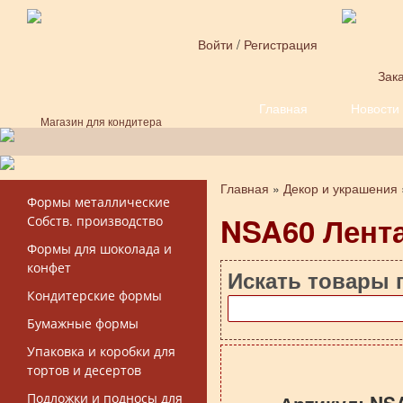
Перейти к основному содержанию
Войти
/
Регистрация
Зака
Главная
Новости
Форма поиска
Магазин для кондитера
Главная
»
Декор и украшения
Вы здесь
Формы металлические
NSA60 Лента
Собств. производство
Формы для шоколада и
конфет
Искать товары 
Кондитерские формы
Бумажные формы
Упаковка и коробки для
тортов и десертов
Подложки и подносы для