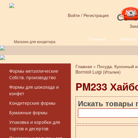
Перейти к основному содержанию
Войти
/
Регистрация
Зака
Главная
Новости
Форма поиска
Магазин для кондитера
Главная
»
Посуда. Кухонный и
Вы здесь
Формы металлические
Bormioli Luigi (Италия)
Собств. производство
PM233 Хайб
Формы для шоколада и
конфет
Искать товары 
Кондитерские формы
Бумажные формы
Упаковка и коробки для
тортов и десертов