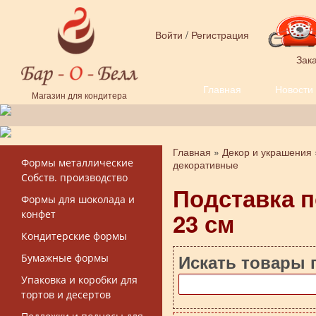
Перейти к основному содержанию
Войти
/
Регистрация
Зака
Главная
Новости
Форма поиска
Магазин для кондитера
Главная
»
Декор и украшения
Вы здесь
Формы металлические
декоративные
Собств. производство
Подставка п
Формы для шоколада и
23 см
конфет
Кондитерские формы
Искать товары 
Бумажные формы
Упаковка и коробки для
тортов и десертов