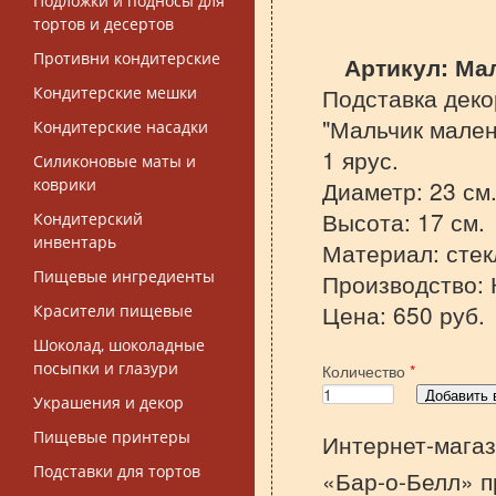
Подложки и подносы для
тортов и десертов
Противни кондитерские
Артикул:
Ма
Подставка деко
Кондитерские мешки
"Мальчик мален
Кондитерские насадки
1 ярус.
Силиконовые маты и
коврики
Диаметр: 23 см
Высота: 17 см.
Кондитерский
инвентарь
Материал: стек
Пищевые ингредиенты
Производство: 
Цена: 650 руб.
Красители пищевые
Шоколад, шоколадные
посыпки и глазури
Количество
*
Украшения и декор
Пищевые принтеры
Интернет-магаз
Подставки для тортов
«Бар-о-Белл» п