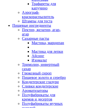
Трафареты для
капучино
Аэрограф-
краскораспылитель
Штампы для теста
Пищевые ингредиенты
Пектин, желатин, агар-
агар
Сахарные пасты
Мастика, марципан
Мастика для лепки
Айсинг
Изомальт
Тримолин, инвертный
сахар
Глюкозный сироп
Пищевое золото и серебро
Кондитерские глазури
Сливки кондитерские
Ароматизаторы
Полуфабрикаты для
кремов и десертов
Полуфабрикаты мучных
изделий