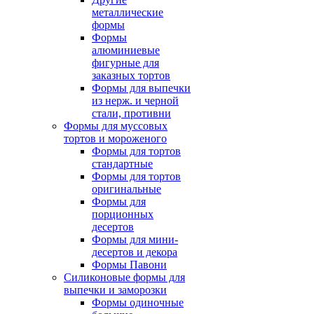
металлические
формы
Формы
алюминиевые
фигурные для
заказных тортов
Формы для выпечки
из нерж. и черной
стали, противни
Формы для муссовых
тортов и мороженого
Формы для тортов
стандартные
Формы для тортов
оригинальные
Формы для
порционных
десертов
Формы для мини-
десертов и декора
Формы Павони
Силиконовые формы для
выпечки и заморозки
Формы одиночные