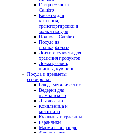
Гастроемкости
Cambro
Кассеты для
хранения,
транспортировки и
мойки посуды
Подносы Cambro
Посуда из
поликарбоната
Лотки и емкости для
хранения продуктов
Ложки, совки,
щипцы, кувшины
Посуда и предметы
сервировки
Блюда металические
Ведерки для
шампанского
Для десерта
Кокильница и
кокотница
Кувшины и графины
Баранчики
Мармиты и фондю
Френч-пресс