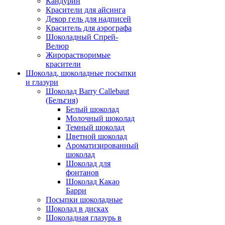
Кандурин
Красители для айсинга
Декор гель для надписей
Краситель для аэрографа
Шоколадный Спрей-
Велюр
Жирорастворимые
красители
Шоколад, шоколадные посыпки
и глазури
Шоколад Barry Callebaut
(Бельгия)
Белый шоколад
Молочный шоколад
Темный шоколад
Цветной шоколад
Ароматизированный
шоколад
Шоколад для
фонтанов
Шоколад Какао
Барри
Посыпки шоколадные
Шоколад в дисках
Шоколадная глазурь в