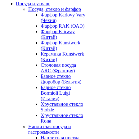
Посуда и утварь
Посуда, стекло и фарфор
Фарфор Karlovy Vary
(Чехия)
Фарфор RAK (ОАЭ)
Фарфор Fairway
(Китай)
Фарфор Kunstwerk
(Китай)
Керамика Kunstwerk
(Китай)
Столовая посуда
ARC (Франция)
Барное стекло
Дюробор (Бельгия)
Барное стекло
Bormioli Luigi
(Италия)
Хрустальное стекло
Stolzle
Хрустальное стекло
Rona
Наплитная посуда и
гастроемкости
Наплитная посуда