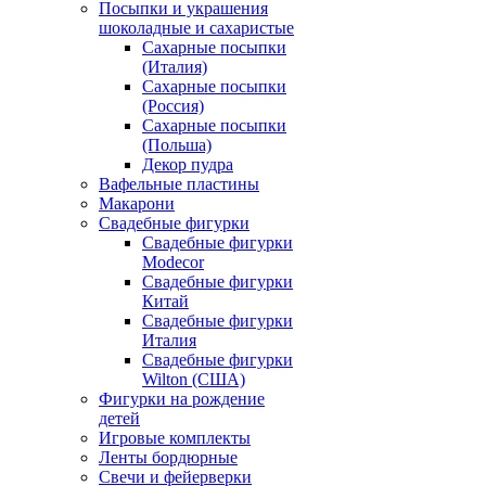
Посыпки и украшения
шоколадные и сахаристые
Сахарные посыпки
(Италия)
Сахарные посыпки
(Россия)
Сахарные посыпки
(Польша)
Декор пудра
Вафельные пластины
Макарони
Свадебные фигурки
Свадебные фигурки
Modecor
Свадебные фигурки
Китай
Свадебные фигурки
Италия
Свадебные фигурки
Wilton (США)
Фигурки на рождение
детей
Игровые комплекты
Ленты бордюрные
Свечи и фейерверки