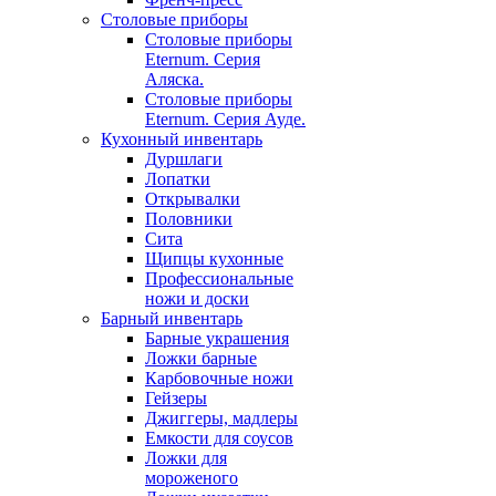
Столовые приборы
Столовые приборы
Eternum. Серия
Аляска.
Столовые приборы
Eternum. Серия Ауде.
Кухонный инвентарь
Дуршлаги
Лопатки
Открывалки
Половники
Сита
Щипцы кухонные
Профессиональные
ножи и доски
Барный инвентарь
Барные украшения
Ложки барные
Карбовочные ножи
Гейзеры
Джиггеры, мадлеры
Емкости для соусов
Ложки для
мороженого