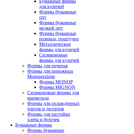
Бумажные формы
для куличей
Формы бумажные
опт
Формы бумажные
мелкий опт
Формы бумажные
розница, поштучно
Металлические
формы для куличей
Силиконовые
формы для куличей
Формы для печенья
Формы для пирожных
Monoporzione
Формы MONOP
Формы MIGNON
Силиконовые формы для
мармелада
Формы для oхлажденных
тортов и десертов
Формы для растойки
хлеба и булочек
Бумажные формы
Формы бумажные