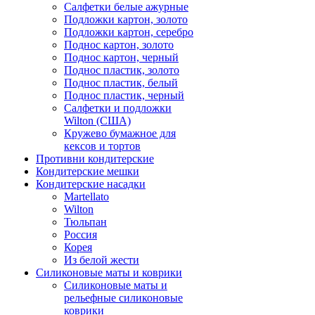
Салфетки белые ажурные
Подложки картон, золото
Подложки картон, серебро
Поднос картон, золото
Поднос картон, черный
Поднос пластик, золото
Поднос пластик, белый
Поднос пластик, черный
Салфетки и подложки
Wilton (США)
Кружево бумажное для
кексов и тортов
Противни кондитерские
Кондитерские мешки
Кондитерские насадки
Martellato
Wilton
Тюльпан
Россия
Корея
Из белой жести
Силиконовые маты и коврики
Силиконовые маты и
рельефные силиконовые
коврики