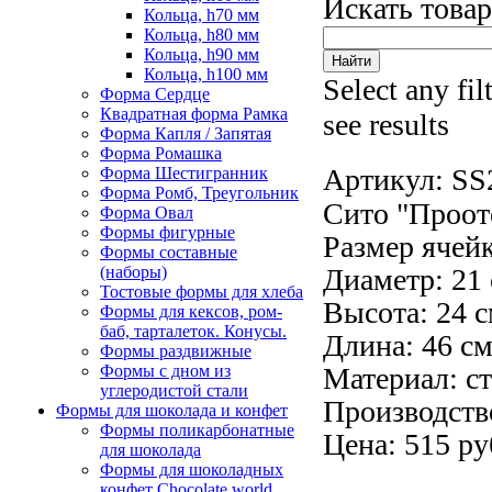
Искать това
Кольца, h70 мм
Кольца, h80 мм
Кольца, h90 мм
Кольца, h100 мм
Select any fil
Форма Сердце
Квадратная форма Рамка
see results
Форма Капля / Запятая
Форма Ромашка
Артикул:
SS
Форма Шестигранник
Форма Ромб, Треугольник
Сито "Проот
Форма Овал
Формы фигурные
Размер ячейк
Формы составные
(наборы)
Диаметр: 21 
Тостовые формы для хлеба
Высота: 24 с
Формы для кексов, ром-
баб, тарталеток. Конусы.
Длина: 46 см
Формы раздвижные
Формы с дном из
Материал: ст
углеродистой стали
Производств
Формы для шоколада и конфет
Формы поликарбонатные
Цена: 515 ру
для шоколада
Формы для шоколадных
конфет Сhocolate world