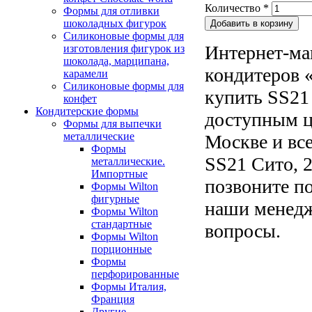
Количество
*
Формы для отливки
шоколадных фигурок
Силиконовые формы для
Интернет-ма
изготовления фигурок из
шоколада, марципана,
кондитеров «
карамели
Силиконовые формы для
купить SS21 
конфет
Кондитерские формы
доступным ц
Формы для выпечки
металлические
Москве и все
Формы
SS21 Сито, 2
металлические.
Импортные
позвоните по
Формы Wilton
фигурные
наши менедж
Формы Wilton
стандартные
вопросы.
Формы Wilton
порционные
Формы
перфорированные
Формы Италия,
Франция
Другие