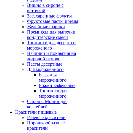
Вишня в сиропе с
веточкой
Засахаренные фрукты
Фруктовые пасты-кремы
Желейные шарики
Премиксы для выпечки,
кондитерские смеси
Топпинги для десерта и
мороженого
Начинки и покрытия на
жировой основе
Пасты десертные
Для мороженного
Базы для
мороженного
Рожки вафельные
Топпинги для
мороженного
Сиропы Монин для
коктейлей
Красители пищевые
Гелевые красители
Порошкообразные
красители