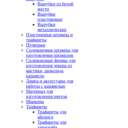
Вырубки из белой
жести
Вырубки
пластиковые
Вырубки
металлические
Пластиковые штампы и
трафареты
Печворки
Силиконовые штампы для
изготовления прожилок
Силиконовые формы для
изготовления декора из
мастики, шоколада,
карамели
Лампа и аксессуары для
работы с карамелью
Материал для
изготовления цветов
Маркеры
Трафареты
Трафареты для
айсинга
Трафареты для
аэрографа