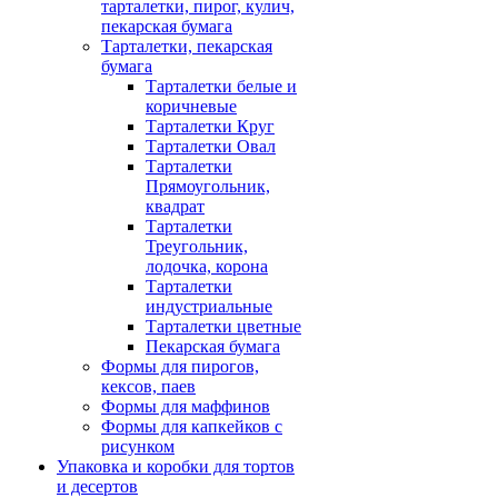
тарталетки, пирог, кулич,
пекарская бумага
Тарталетки, пекарская
бумага
Тарталетки белые и
коричневые
Тарталетки Круг
Тарталетки Овал
Тарталетки
Прямоугольник,
квадрат
Тарталетки
Треугольник,
лодочка, корона
Тарталетки
индустриальные
Тарталетки цветные
Пекарская бумага
Формы для пирогов,
кексов, паев
Формы для маффинов
Формы для капкейков с
рисунком
Упаковка и коробки для тортов
и десертов