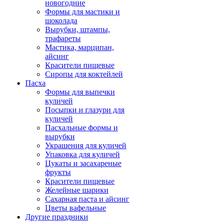
новогодние
Формы для мастики и
шоколада
Вырубки, штампы,
трафареты
Мастика, марципан,
айсинг
Красители пищевые
Сиропы для коктейлей
Пасха
Формы для выпечки
куличей
Посыпки и глазури для
куличей
Пасхальные формы и
вырубки
Украшения для куличей
Упаковка для куличей
Цукаты и засахареные
фрукты
Красители пищевые
Желейные шарики
Сахарная паста и айсинг
Цветы вафельные
Другие праздники