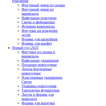
Рождения
Фигурный декор из сахара
Фигурный декор из
мармелада
Вафельные пластины
Свечи и фейерверки
Игровые комплекты
Фигурки на рождение
детей
Формы для капкейков
Формы для конфет
Новый год 202
5
Фигурки из сахара и
мармелада
Вафельные украшения
Посыпки новогодние
Ленты бордюрные
новогодние
Пластиковые украшения.
Свечи
Упаковка новогодняя
Тарталетки фуршетные
Листы и формы для
шоколада
Формы для выпечки