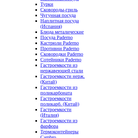
Турки
Сковороды-гриль
Чугунная посуда
Наплитная посуда
(Испания)
Блюда металические
Посуда Paderno
Кастрюли Paderno
Противни Paderno
Сковородки Paderno
Сотейники Paderno
Гастроемкости из
нержавеющей стали
Гастроемкости нерж.
(Китай)
Гастроемкости из
поликарбоната
Гастроемкости
поликарб. (Китай)
Гастроемкости
(Италия)
Гастроемкости из
фарфора
Термоконтейнеры
Cambro