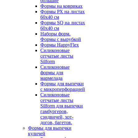
большие
Формы на ковриках
Формы РХ на листах
60х40 см
Формы SQ на листах
60х40 см
Наборы форм.
Формы с вырубкой
Формы HappyFlex
Силиконовые
сетчатые листы
Silform
Силиконовые
формы для
мармелада
Формы для выпечки
с микроперфорацией
Силиконовые
сетчатые листы
Silform для выпечки
гамбургеров,
сэндвичей, хот-
догов, багетов.
Формы для выпечки
куличей