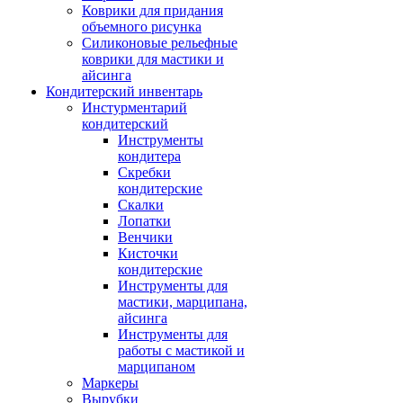
Коврики для придания
объемного рисунка
Силиконовые рельефные
коврики для мастики и
айсинга
Кондитерский инвентарь
Инстурментарий
кондитерский
Инструменты
кондитера
Скребки
кондитерские
Скалки
Лопатки
Венчики
Кисточки
кондитерские
Инструменты для
мастики, марципана,
айсинга
Инструменты для
работы с мастикой и
марципаном
Маркеры
Вырубки