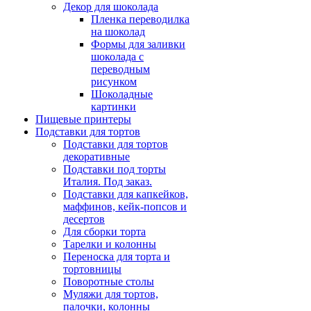
Декор для шоколада
Пленка переводилка
на шоколад
Формы для заливки
шоколада с
переводным
рисунком
Шоколадные
картинки
Пищевые принтеры
Подставки для тортов
Подставки для тортов
декоративные
Подставки под торты
Италия. Под заказ.
Подставки для капкейков,
маффинов, кейк-попсов и
десертов
Для сборки торта
Тарелки и колонны
Переноска для торта и
тортовницы
Поворотные столы
Муляжи для тортов,
палочки, колонны