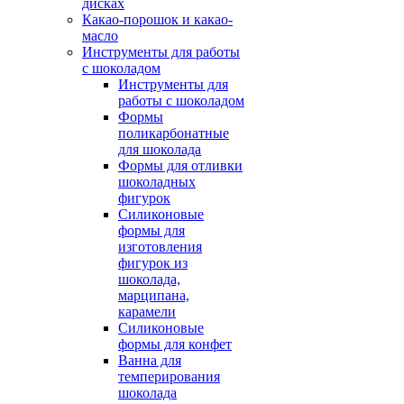
дисках
Какао-порошок и какао-
масло
Инструменты для работы
с шоколадом
Инструменты для
работы с шоколадом
Формы
поликарбонатные
для шоколада
Формы для отливки
шоколадных
фигурок
Силиконовые
формы для
изготовления
фигурок из
шоколада,
марципана,
карамели
Силиконовые
формы для конфет
Ванна для
темперирования
шоколада