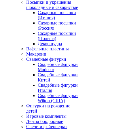
Посыпки и украшения
шоколадные и сахаристые
Сахарные посыпки
(Италия)
Сахарные посыпки
(Россия)
Сахарные посыпки
(Польша)
Декор пудра
Вафельные пластины
Макарони
Свадебные фигурки
Свадебные фигурки
Modecor
Свадебные фигурки
Китай
Свадебные фигурки
Италия
Свадебные фигурки
Wilton (США)
Фигурки на рождение
детей
Игровые комплекты
Ленты бордюрные
Свечи и фейерверки