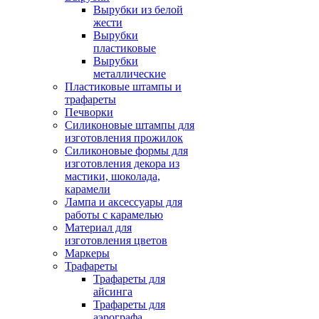
Вырубки из белой
жести
Вырубки
пластиковые
Вырубки
металлические
Пластиковые штампы и
трафареты
Печворки
Силиконовые штампы для
изготовления прожилок
Силиконовые формы для
изготовления декора из
мастики, шоколада,
карамели
Лампа и аксессуары для
работы с карамелью
Материал для
изготовления цветов
Маркеры
Трафареты
Трафареты для
айсинга
Трафареты для
аэрографа