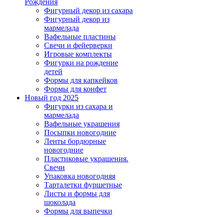
Рождения
Фигурный декор из сахара
Фигурный декор из
мармелада
Вафельные пластины
Свечи и фейерверки
Игровые комплекты
Фигурки на рождение
детей
Формы для капкейков
Формы для конфет
Новый год 202
5
Фигурки из сахара и
мармелада
Вафельные украшения
Посыпки новогодние
Ленты бордюрные
новогодние
Пластиковые украшения.
Свечи
Упаковка новогодняя
Тарталетки фуршетные
Листы и формы для
шоколада
Формы для выпечки