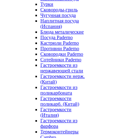
Турки
Сковороды-гриль
Чугунная посуда
Наплитная посуда
(Испания)
Блюда металические
Посуда Paderno
Кастрюли Paderno
Противни Paderno
Сковородки Paderno
Сотейники Paderno
Гастроемкости из
нержавеющей стали
Гастроемкости нерж.
(Китай)
Гастроемкости из
поликарбоната
Гастроемкости
поликарб. (Китай)
Гастроемкости
(Италия)
Гастроемкости из
фарфора
Термоконтейнеры
Cambro