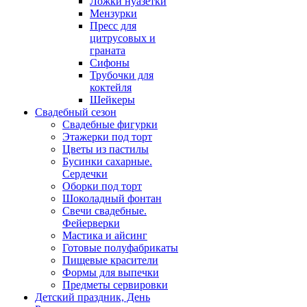
Ложки нуазетки
Мензурки
Пресс для
цитрусовых и
граната
Сифоны
Трубочки для
коктейля
Шейкеры
Свадебный сезон
Свадебные фигурки
Этажерки под торт
Цветы из пастилы
Бусинки сахарные.
Сердечки
Оборки под торт
Шоколадный фонтан
Свечи свадебные.
Фейерверки
Мастика и айсинг
Готовые полуфабрикаты
Пищевые красители
Формы для выпечки
Предметы сервировки
Детский праздник, День