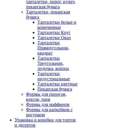
тарталетки, пирог, кулич,
пекарская бумага
Тарталетки, пекарская
бумага
Тарталетки белые и
коричневые
Тарталетки Круг
Тарталетки Овал
Тарталетки
Прямоугольник,
квадрат
Тарталетки
Треугольник,
лодочка, корона
Тарталетки
индустриальные
Тарталетки цветные
Пекарская бумага
Формы для пирогов,
кексов, паев
Формы для маффинов
Формы для капкейков с
рисунком
Упаковка и коробки для тортов
и десертов