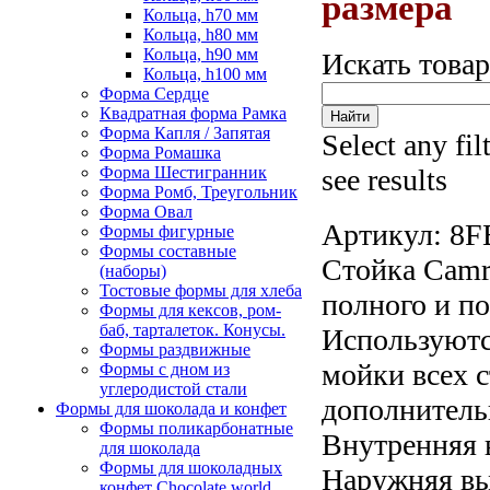
размера
Кольца, h70 мм
Кольца, h80 мм
Кольца, h90 мм
Искать това
Кольца, h100 мм
Форма Сердце
Квадратная форма Рамка
Форма Капля / Запятая
Select any fil
Форма Ромашка
Форма Шестигранник
see results
Форма Ромб, Треугольник
Форма Овал
Артикул:
8F
Формы фигурные
Формы составные
Стойка Camr
(наборы)
Тостовые формы для хлеба
полного и п
Формы для кексов, ром-
баб, тарталеток. Конусы.
Используютс
Формы раздвижные
мойки всех 
Формы с дном из
углеродистой стали
дополнитель
Формы для шоколада и конфет
Формы поликарбонатные
Внутренняя 
для шоколада
Формы для шоколадных
Наружняя вы
конфет Сhocolate world