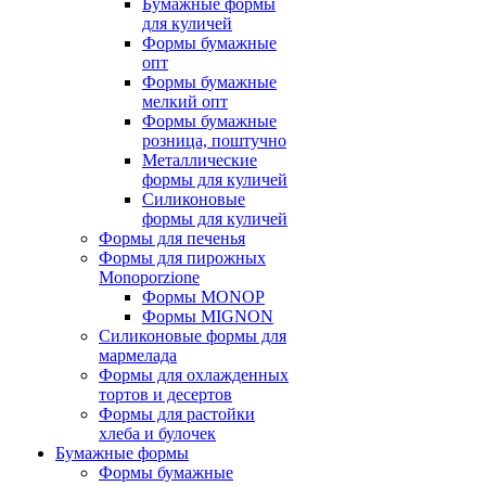
Бумажные формы
для куличей
Формы бумажные
опт
Формы бумажные
мелкий опт
Формы бумажные
розница, поштучно
Металлические
формы для куличей
Силиконовые
формы для куличей
Формы для печенья
Формы для пирожных
Monoporzione
Формы MONOP
Формы MIGNON
Силиконовые формы для
мармелада
Формы для oхлажденных
тортов и десертов
Формы для растойки
хлеба и булочек
Бумажные формы
Формы бумажные