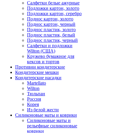
Салфетки белые ажурные
Подложки картон, золото
Подложки картон, серебро
Поднос картон, золото
Поднос картон, черный
Поднос пластик, золото
Поднос пластик, белый
Поднос пластик, черный
Салфетки и подложки
Wilton (США)
Кружево бумажное для
кексов и тортов
Противни кондитерские
Кондитерские мешки
Кондитерские насадки
Martellato
Wilton
Тюльпан
Россия
Корея
Из белой жести
Силиконовые маты и коврики
Силиконовые маты и
рельефные силиконовые
коврики