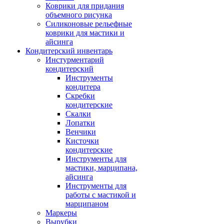
Коврики для придания
объемного рисунка
Силиконовые рельефные
коврики для мастики и
айсинга
Кондитерский инвентарь
Инстурментарий
кондитерский
Инструменты
кондитера
Скребки
кондитерские
Скалки
Лопатки
Венчики
Кисточки
кондитерские
Инструменты для
мастики, марципана,
айсинга
Инструменты для
работы с мастикой и
марципаном
Маркеры
Вырубки