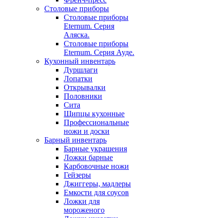
Столовые приборы
Столовые приборы
Eternum. Серия
Аляска.
Столовые приборы
Eternum. Серия Ауде.
Кухонный инвентарь
Дуршлаги
Лопатки
Открывалки
Половники
Сита
Щипцы кухонные
Профессиональные
ножи и доски
Барный инвентарь
Барные украшения
Ложки барные
Карбовочные ножи
Гейзеры
Джиггеры, мадлеры
Емкости для соусов
Ложки для
мороженого