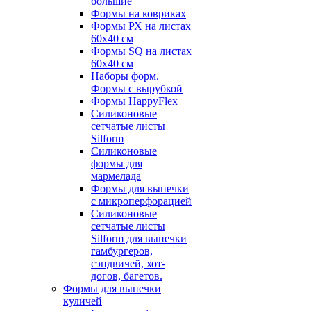
большие
Формы на ковриках
Формы РХ на листах
60х40 см
Формы SQ на листах
60х40 см
Наборы форм.
Формы с вырубкой
Формы HappyFlex
Силиконовые
сетчатые листы
Silform
Силиконовые
формы для
мармелада
Формы для выпечки
с микроперфорацией
Силиконовые
сетчатые листы
Silform для выпечки
гамбургеров,
сэндвичей, хот-
догов, багетов.
Формы для выпечки
куличей