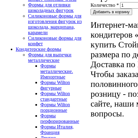
Формы для отливки
Количество
*
шоколадных фигурок
Силиконовые формы для
изготовления фигурок из
Интернет-ма
шоколада, марципана,
карамели
кондитеров «
Силиконовые формы для
купить Стой
конфет
Кондитерские формы
размера по 
Формы для выпечки
металлические
Доставка по 
Формы
металлические.
Чтобы заказ
Импортные
половинного
Формы Wilton
фигурные
розницу - по
Формы Wilton
стандартные
сайте, наши 
Формы Wilton
порционные
вопросы.
Формы
перфорированные
Формы Италия,
Франция
Другие