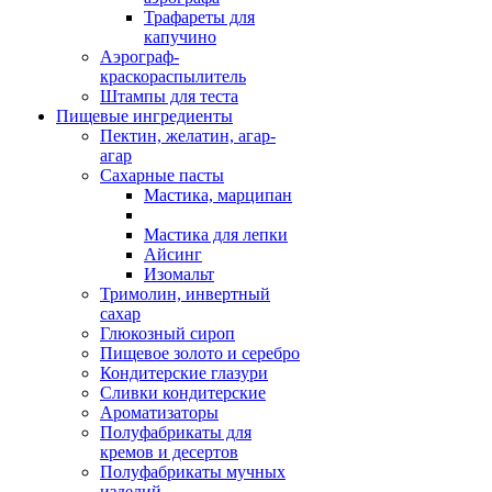
Трафареты для
капучино
Аэрограф-
краскораспылитель
Штампы для теста
Пищевые ингредиенты
Пектин, желатин, агар-
агар
Сахарные пасты
Мастика, марципан
Мастика для лепки
Айсинг
Изомальт
Тримолин, инвертный
сахар
Глюкозный сироп
Пищевое золото и серебро
Кондитерские глазури
Сливки кондитерские
Ароматизаторы
Полуфабрикаты для
кремов и десертов
Полуфабрикаты мучных
изделий