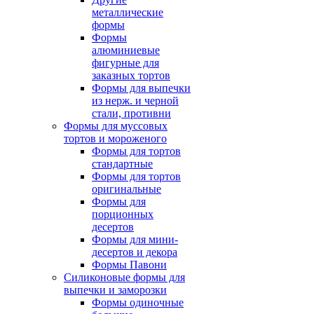
металлические
формы
Формы
алюминиевые
фигурные для
заказных тортов
Формы для выпечки
из нерж. и черной
стали, противни
Формы для муссовых
тортов и мороженого
Формы для тортов
стандартные
Формы для тортов
оригинальные
Формы для
порционных
десертов
Формы для мини-
десертов и декора
Формы Павони
Силиконовые формы для
выпечки и заморозки
Формы одиночные