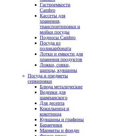
Гастроемкости
Cambro
Кассеты для
хранения,
транспортировки и
мойки посуды
Подносы Cambro
Посуда из
поликарбоната
Лотки и емкости для
хранения продуктов
Ложки, совки,
щипцы, кувшины
Посуда и предметы
сервировки
Блюда металические
Ведерки для
шампанского
Для десерта
Кокильница и
кокотница
Кувшины и графины
Баранчики
Мармиты и фондю
Френч-пресс