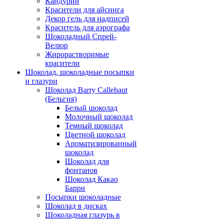
Кандурин
Красители для айсинга
Декор гель для надписей
Краситель для аэрографа
Шоколадный Спрей-
Велюр
Жирорастворимые
красители
Шоколад, шоколадные посыпки
и глазури
Шоколад Barry Callebaut
(Бельгия)
Белый шоколад
Молочный шоколад
Темный шоколад
Цветной шоколад
Ароматизированный
шоколад
Шоколад для
фонтанов
Шоколад Какао
Барри
Посыпки шоколадные
Шоколад в дисках
Шоколадная глазурь в