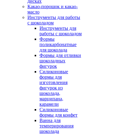
дисках
Какао-порошок и какао-
масло
Инструменты для работы
с шоколадом
Инструменты для
работы с шоколадом
Формы
поликарбонатные
для шоколада
Формы для отливки
шоколадных
фигурок
Силиконовые
формы для
изготовления
фигурок из
шоколада,
марципана,
карамели
Силиконовые
формы для конфет
Ванна для
темперирования
шоколада