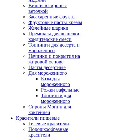
Вишня в сиропе с
веточкой
Засахаренные фрукты
Фруктовые пасты-кремы
Желейные шарики
Премиксы для выпечки,
кондитерские смеси
Топпинги для десерта и
мороженого
Начинки и покрытия на
жировой основе
Пасты десертные
Для мороженного
Базы для
мороженного
Рожки вафельные
Топпинги для
мороженного
Сиропы Монин для
коктейлей
Красители пищевые
Гелевые красители
Порошкообразные
красители