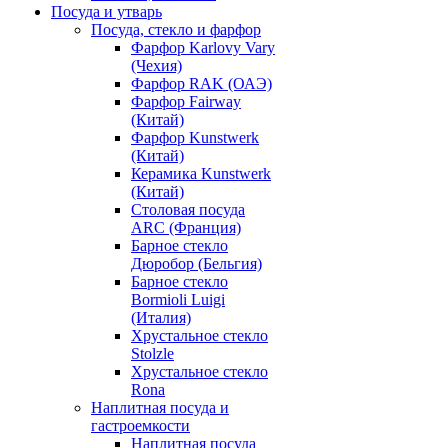
Посуда и утварь
Посуда, стекло и фарфор
Фарфор Karlovy Vary
(Чехия)
Фарфор RAK (ОАЭ)
Фарфор Fairway
(Китай)
Фарфор Kunstwerk
(Китай)
Керамика Kunstwerk
(Китай)
Столовая посуда
ARC (Франция)
Барное стекло
Дюробор (Бельгия)
Барное стекло
Bormioli Luigi
(Италия)
Хрустальное стекло
Stolzle
Хрустальное стекло
Rona
Наплитная посуда и
гастроемкости
Наплитная посуда