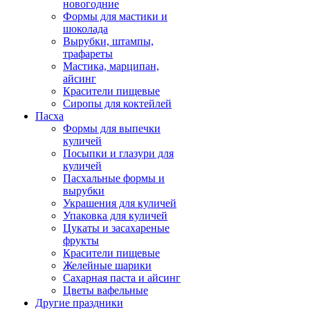
новогодние
Формы для мастики и
шоколада
Вырубки, штампы,
трафареты
Мастика, марципан,
айсинг
Красители пищевые
Сиропы для коктейлей
Пасха
Формы для выпечки
куличей
Посыпки и глазури для
куличей
Пасхальные формы и
вырубки
Украшения для куличей
Упаковка для куличей
Цукаты и засахареные
фрукты
Красители пищевые
Желейные шарики
Сахарная паста и айсинг
Цветы вафельные
Другие праздники