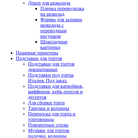
Декор для шоколада
Пленка переводилка
на шоколад
Формы для заливки
шоколада с
переводным
рисунком
Шоколадные
картинки
Пищевые принтеры
Подставки для тортов
Подставки для тортов
декоративные
Подставки под торты
Италия. Под заказ.
Подставки для капкейков,
маффинов, кейк-попсов и
десертов
Для сборки торта
Тарелки и колонны
Переноска для торта и
тортовницы
Поворотные столы
Муляжи для тортов,
палочки, колонны