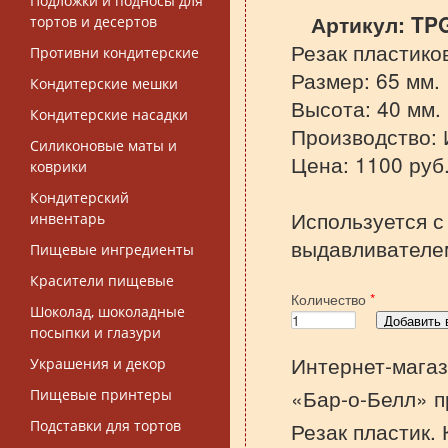
Подложки и подносы для
Артикул:
TP
тортов и десертов
Резак пластико
Противни кондитерские
Размер: 65 мм.
Кондитерские мешки
Высота: 40 мм.
Кондитерские насадки
Производство: И
Силиконовые маты и
Цена: 1100 руб
коврики
Кондитерский
Используется с
инвентарь
выдавливателем
Пищевые ингредиенты
Красители пищевые
Количество
*
Шоколад, шоколадные
посыпки и глазури
Интернет-магаз
Украшения и декор
«Бар-о-Белл» п
Пищевые принтеры
Подставки для тортов
Резак пластик.