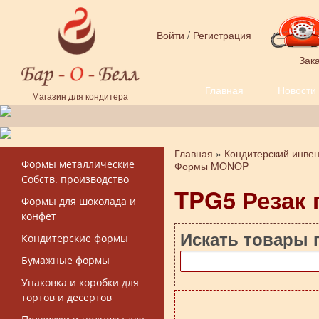
Перейти к основному содержанию
Войти
/
Регистрация
Зака
Главная
Новости
Форма поиска
Магазин для кондитера
Главная
»
Кондитерский инве
Вы здесь
Формы металлические
Формы MONOP
Собств. производство
TPG5 Резак 
Формы для шоколада и
конфет
Искать товары 
Кондитерские формы
Бумажные формы
Упаковка и коробки для
тортов и десертов