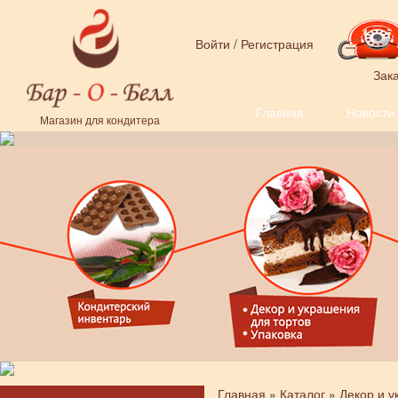
Перейти к основному содержанию
Войти
/
Регистрация
Зака
Главная
Новости
Форма поиска
Магазин для кондитера
Главная
»
Каталог
»
Декор и у