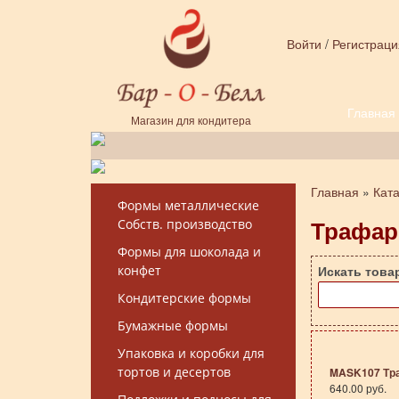
Перейти к основному содержанию
Войти
/
Регистраци
Главная
Форма поиска
Магазин для кондитера
Главная
»
Кат
Вы здесь
Формы металлические
Трафар
Собств. производство
Формы для шоколада и
конфет
Искать това
Кондитерские формы
Бумажные формы
Упаковка и коробки для
тортов и десертов
MASK107 Тр
640.00 руб.