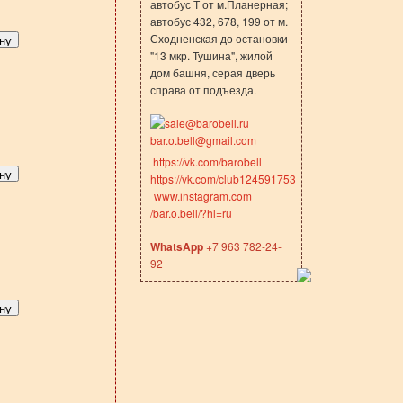
автобус Т от м.Планерная;
автобус 432, 678, 199 от м.
Сходненская до остановки
"13 мкр. Тушина", жилой
дом башня, серая дверь
справа от подъезда.
sale@barobell.ru
bar.o.bell@gmail.com
https://vk.com/barobell
https://vk.com/club124591753
www.instagram.com
/bar.o.bell/?hl=ru
WhatsApp
+7 963 782-24-
92