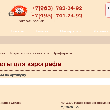
L
я
Заказать звонок
Новости
Каталог
Мастер класс
Доставка
алог
»
Кондитерский инвентарь
»
Трафареты
еты для аэрографа
ры по артикулу
афарет Собака
40-W300 Набор трафаретов Маск
2,520.00 руб.