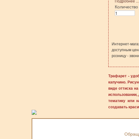
Подробнее ...
Количеств
Страницы
Интернет-мага
доступным цена
розницу - зво
Трафарет - удо
капучино. Рису
виде оттиска на
использовании, 
тематику или 
создавать крас
Обраща