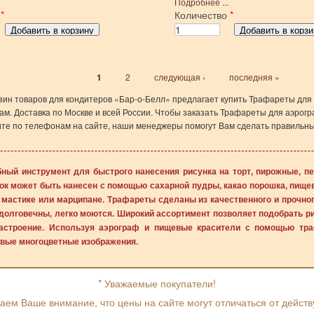
Подробнее ...
о
*
Количество
*
1
2
следующая ›
последняя »
зин товаров для кондитеров «Бар-о-Белл» предлагает купить Трафареты для
м. Доставка по Москве и всей России. Чтобы заказать Трафареты для аэрогр
ните по телефонам на сайте, наши менеджеры помогут Вам сделать правильн
бный инструмент для быстрого нанесения рисунка на торт, пирожные, пе
нок может быть нанесен с помощью сахарной пудры, какао порошка, пище
 мастике или марципане. Трафареты сделаны из качественного и прочног
долговечны, легко моются. Широкий ассортимент позволяет подобрать ри
настроение. Используя аэрограф и пищевые красители с помощью тр
ивые многоцветные изображения.
* Уважаемые покупатели!
ем Ваше внимание, что цены на сайте могут отличаться от дейст