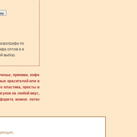
 аэрографа по
афа оптом и в
ый выбор.
ченье, пряники, кофе
вых красителей или в
о пластика, просты в
сунок на любой вкус,
афарета можно легко
вующих.