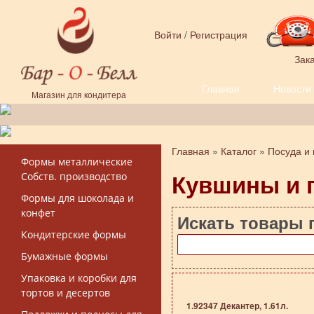
Перейти к основному содержанию
Войти
/
Регистрация
Зака
Главная
Новости
Форма поиска
Магазин для кондитера
Главная
»
Каталог
»
Посуда и
Вы здесь
Формы металлические
Кувшины и 
Собств. производство
Формы для шоколада и
конфет
Искать товары 
Кондитерские формы
Бумажные формы
Упаковка и коробки для
тортов и десертов
1.92347 Декантер, 1.61л.