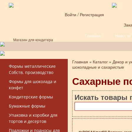
Перейти к основному содержанию
Войти
/
Регистрация
Зака
Главная
Новости
Форма поиска
Магазин для кондитера
Главная
»
Каталог
»
Декор и у
Вы здесь
Формы металлические
шоколадные и сахаристые
Собств. производство
Сахарные п
Формы для шоколада и
конфет
Искать товары 
Кондитерские формы
Бумажные формы
Упаковка и коробки для
тортов и десертов
Подложки и подносы для