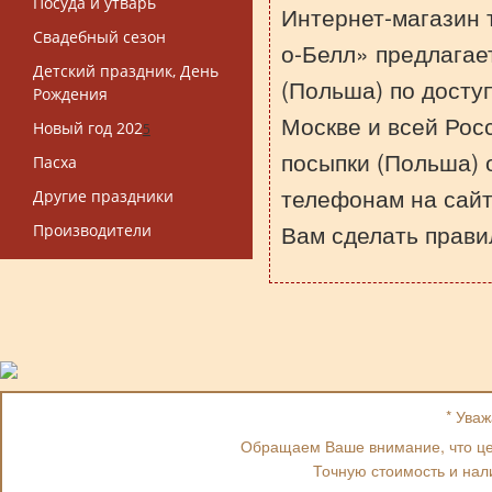
Посуда и утварь
Интернет-магазин 
Свадебный сезон
о-Белл» предлагае
Детский праздник, День
(Польша) по досту
Рождения
Москве и всей Рос
Новый год 202
5
посыпки (Польша) о
Пасха
телефонам на сай
Другие праздники
Вам сделать прави
Производители
* Ува
Обращаем Ваше внимание, что цен
Точную стоимость и нал