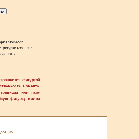
урки Modecor
е фигурки Modecor
 сделать
украшается фигуркой
ственность момента.
 традиций или пару
ебную фигурку можно
вующих.