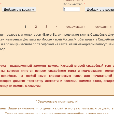
о
*
Количество
*
1
2
3
4
следующая ›
последняя »
зин товаров для кондитеров «Бар-о-Белл» предлагает купить Свадебные фиг
ступным ценам. Доставка по Москве и всей России. Чтобы заказать Свадебны
 и в розницу - звоните по телефонам на сайте, наши менеджеры помогут Вам
бор.
рка - традиционный элемент декора. Каждый второй свадебный торт 
ты, которая яляется венцом свадебного торта и подчеркивает торже
 подобрать на любой вкус: классическую пару, для почитателей
которая добавит торжеству легкости и веселья. Помимо этого, свад
увенир на память о событии.
* Уважаемые покупатели!
ем Ваше внимание, что цены на сайте могут отличаться от дейст
Точную стоимость и наличие товара уточняйте у менеджеров.