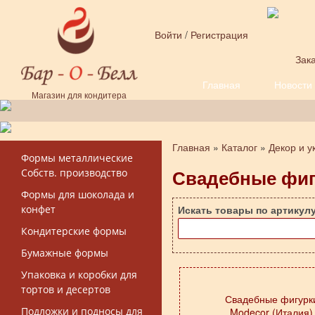
Перейти к основному содержанию
Войти
/
Регистрация
Зака
Главная
Новости
Форма поиска
Магазин для кондитера
Главная
»
Каталог
»
Декор и 
Вы здесь
Формы металлические
Свадебные фиг
Собств. производство
Формы для шоколада и
конфет
Искать товары по артикул
Кондитерские формы
Бумажные формы
Упаковка и коробки для
тортов и десертов
Свадебные фигурк
Подложки и подносы для
Modecor (Италия)