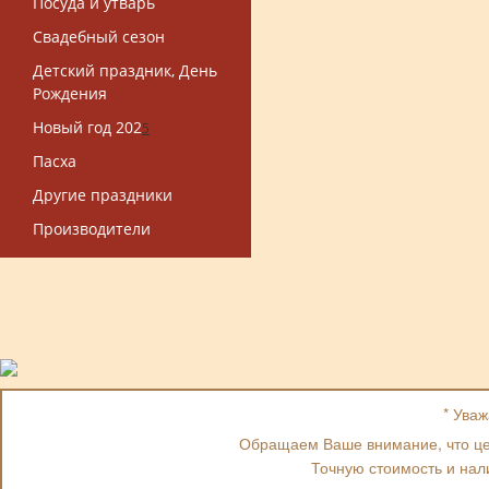
Посуда и утварь
Свадебный сезон
Детский праздник, День
Рождения
Новый год 202
5
Пасха
Другие праздники
Производители
* Ува
Обращаем Ваше внимание, что цен
Точную стоимость и нал